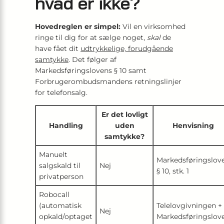
hvad er ikke?
Hovedreglen er simpel:
Vil en virksomhed
ringe til dig for at sælge noget,
skal
de
have fået dit
udtrykkelige, forudgående
samtykke
. Det følger af
Markedsføringslovens § 10 samt
Forbrugerombudsmandens retningslinjer
for telefonsalg.
Er det lovligt
Handling
uden
Henvisning
samtykke?
Manuelt
Markedsføringslov
salgskald til
Nej
§ 10, stk. 1
privatperson
Robocall
(automatisk
Telelovgivningen +
Nej
opkald/optaget
Markedsføringslov