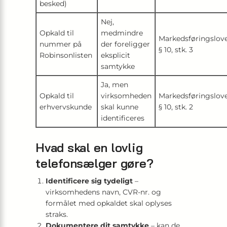
besked)
Nej,
Opkald til
medmindre
Markedsføringslov
nummer på
der foreligger
§ 10, stk. 3
Robinsonlisten
eksplicit
samtykke
Ja, men
Opkald til
virksomheden
Markedsføringslov
erhvervskunde
skal kunne
§ 10, stk. 2
identificeres
Hvad skal en lovlig
telefonsælger gøre?
Identificere sig tydeligt
–
virksomhedens navn, CVR-nr. og
formålet med opkaldet skal oplyses
straks.
Dokumentere dit samtykke
– kan de