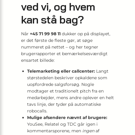
ved vi, og hvem
kan stå bag?
Når
+45 71 99 98 11
dukker op på displayet,
er det første de fleste gør, at søge
nummeret på nettet – og her tegner
brugerrapporter et bemærkelsesværdigt
ensartet billede:
Telemarketing eller callcenter:
Langt
størstedelen beskriver opkaldene som
uopfordrede salgsforsøg. Nogle
modtager et traditionelt pitch fra en
medarbejder, mens andre oplever en helt
tavs linje, der tyder på automatiske
robocalls.
Mulige afsendere nævnt af brugere:
YouSee, Relatel og TDC går igen i
kommentarsporene, men
ingen
af