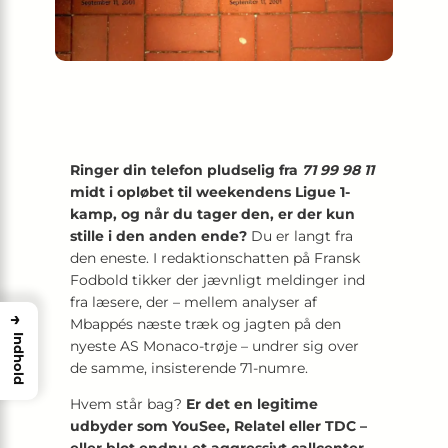
Ringer din telefon pludselig fra
71 99 98 11
midt i opløbet til weekendens Ligue 1-
kamp, og når du tager den, er der kun
stille i den anden ende?
Du er langt fra
den eneste. I redaktionschatten på Fransk
Fodbold tikker der jævnligt meldinger ind
fra læsere, der – mellem analyser af
→
Mbappés næste træk og jagten på den
Indhold
nyeste AS Monaco-trøje – undrer sig over
de samme, insisterende 71-numre.
Hvem står bag?
Er det en legitime
udbyder som YouSee, Relatel eller TDC –