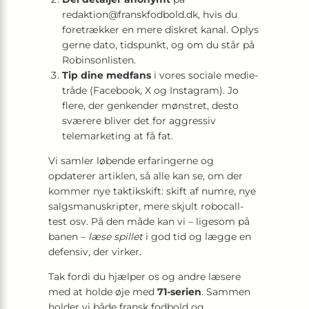
redaktion@franskfodbold.dk
, hvis du
foretrækker en mere diskret kanal. Oplys
gerne dato, tidspunkt, og om du står på
Robinsonlisten.
Tip dine medfans
i vores sociale medie-
tråde (Facebook, X og Instagram). Jo
flere, der genkender mønstret, desto
sværere bliver det for aggressiv
telemarketing at få fat.
Vi samler løbende erfaringerne og
opdaterer artiklen, så alle kan se, om der
kommer nye taktikskift: skift af numre, nye
salgsmanuskripter, mere skjult robocall-
test osv. På den måde kan vi – ligesom på
banen –
læse spillet
i god tid og lægge en
defensiv, der virker.
Tak fordi du hjælper os og andre læsere
med at holde øje med
71-serien
. Sammen
holder vi både fransk fodbold og