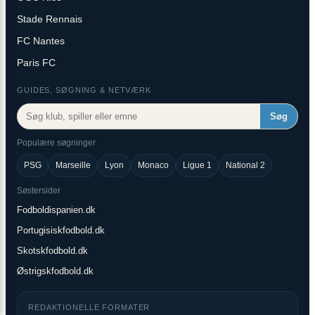
Stade Rennais
FC Nantes
Paris FC
GUIDES, SØGNING & NETVÆRK
Søg
Populære søgninger
PSG
Marseille
Lyon
Monaco
Ligue 1
National 2
Søstersider
Fodboldispanien.dk
Portugisiskfodbold.dk
Skotskfodbold.dk
Østrigskfodbold.dk
REDAKTIONELLE FORMATER