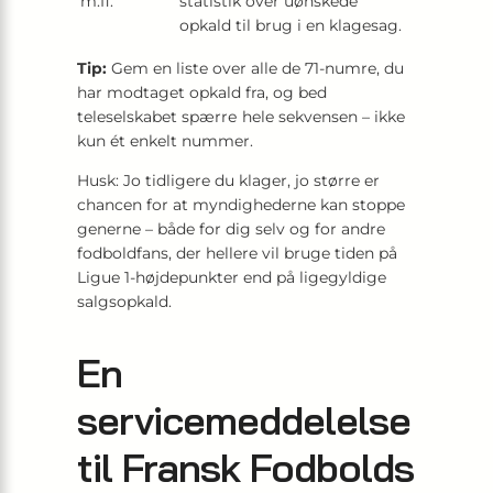
m.fl.
statistik over uønskede
opkald til brug i en klagesag.
Tip:
Gem en liste over alle de 71-numre, du
har modtaget opkald fra, og bed
teleselskabet spærrе hele sekvensen – ikke
kun ét enkelt nummer.
Husk: Jo tidligere du klager, jo større er
chancen for at myndighederne kan stoppe
generne – både for dig selv og for andre
fodboldfans, der hellere vil bruge tiden på
Ligue 1-højdepunkter end på ligegyldige
salgsopkald.
En
servicemeddelelse
til Fransk Fodbolds