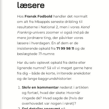
læsere
Hos
Fransk Fodbold
handler det normalt
om alt fra Mbappés seneste dribling til
resultaterne i National 2, men i vores
Kend
Frankrig
-univers zoomer vi også ind på de
mere jordnære ting, der påvirker vores
læsere i hverdagen. Én af dem er de
insisterende opkald fra
71 99 98 11
og de
beslægtede
71-numre
.
Har du selv oplevet opkald fra dette eller
lignende numre? Så vil vi meget gerne høre
fra dig – både de korte, irriterede anekdoter
og de lange baggrundshistorier:
Skriv en kommentar
nederst i artiklen
og fortæl, hvad der skete: Hvornår
ringede de? Hvad sagde de (hvis der
overhovedet var nogen i røret)?
Del detaljer anonymt
på