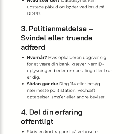
Hvad sker der?
Datatilsynet kan
udstede påbud og bøder ved brud på
GDPR.
3. Politianmeldelse –
Svindel eller truende
adfærd
Hvornår?
Hvis opkalderen udgiver sig
for at være din bank, kræver NemID-
oplysninger, beder om betaling eller tru­
er dig.
Sådan gør du:
Ring 114 eller besøg
nærmeste politistation. Vedhæft
optagelser, sms’er eller andre beviser.
4. Del din erfaring
offentligt
Skriv en kort rapport på velansete