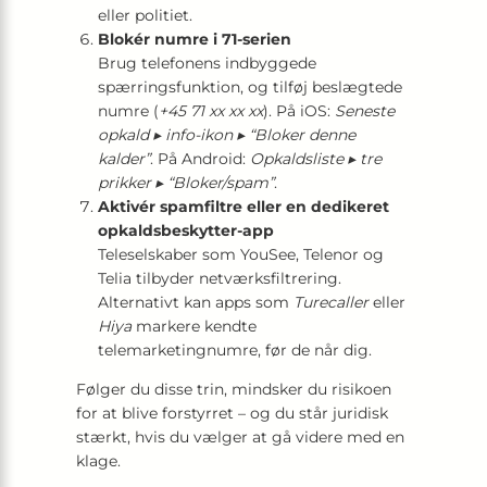
eller politiet.
Blokér numre i 71-serien
Brug telefonens indbyggede
spærringsfunktion, og tilføj beslægtede
numre (
+45 71 xx xx xx
). På iOS:
Seneste
opkald ▸ info-ikon ▸ “Bloker denne
kalder”
. På Android:
Opkaldsliste ▸ tre
prikker ▸ “Bloker/spam”
.
Aktivér spamfiltre eller en dedikeret
opkaldsbeskytter-app
Teleselskaber som YouSee, Telenor og
Telia tilbyder netværksfiltrering.
Alternativt kan apps som
Turecaller
eller
Hiya
markere kendte
telemarketingnumre, før de når dig.
Følger du disse trin, mindsker du risikoen
for at blive forstyrret – og du står juridisk
stærkt, hvis du vælger at gå videre med en
klage.