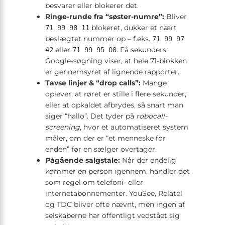
besvarer eller blokerer det.
Ringe-runde fra “søster-numre”:
Bliver
blokeret, dukker et nært
71 99 98 11
beslægtet nummer op – f.eks.
71 99 97
eller
. Få sekunders
42
71 99 95 08
Google-søgning viser, at hele 71-blokken
er gennemsyret af lignende rapporter.
Tavse linjer & “drop calls”:
Mange
oplever, at røret er stille i flere sekunder,
eller at opkaldet afbrydes, så snart man
siger “hallo”. Det tyder på
robocall-
screening
, hvor et automatiseret system
måler, om der er “et menneske for
enden” før en sælger overtager.
Pågående salgstale:
Når der endelig
kommer en person igennem, handler det
som regel om telefoni- eller
internetabonnementer. YouSee, Relatel
og TDC bliver ofte nævnt, men ingen af
selskaberne har offentligt vedstået sig