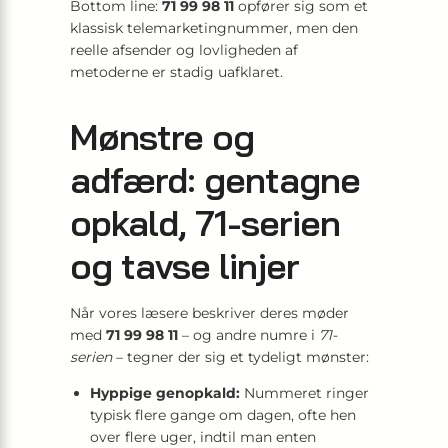
Bottom line:
71 99 98 11
opfører sig som et
klassisk telemarketingnummer, men den
reelle afsender og lovligheden af
metoderne er stadig uafklaret.
Mønstre og
adfærd: gentagne
opkald, 71-serien
og tavse linjer
Når vores læsere beskriver deres møder
med
71 99 98 11
– og andre numre i
71-
serien
– tegner der sig et tydeligt mønster:
Hyppige genopkald:
Nummeret ringer
typisk flere gange om dagen, ofte hen
over flere uger, indtil man enten