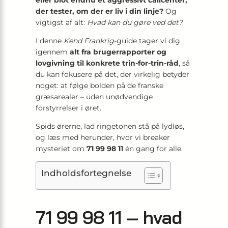
eller blot endnu et aggressivt callcenter,
der tester, om der er liv i din linje?
Og
vigtigst af alt:
Hvad kan du gøre ved det?
I denne
Kend Frankrig
-guide tager vi dig
igennem
alt fra brugerrapporter og
lovgivning til konkrete trin-for-trin-råd
, så
du kan fokusere på det, der virkelig betyder
noget: at følge bolden på de franske
græsarealer – uden unødvendige
forstyrrelser i øret.
Spids ørerne, lad ringetonen stå på lydløs,
og læs med herunder, hvor vi breaker
mysteriet om
71 99 98 11
én gang for alle.
Indholdsfortegnelse
71 99 98 11 – hvad