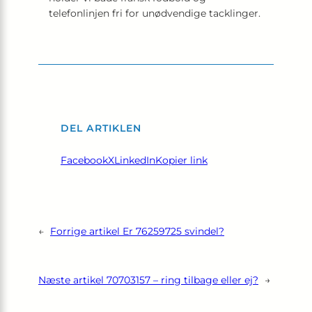
telefonlinjen fri for unødvendige tacklinger.
DEL ARTIKLEN
Facebook
X
LinkedIn
Kopier link
←
Forrige artikel
Er 76259725 svindel?
Næste artikel
70703157 – ring tilbage eller ej?
→