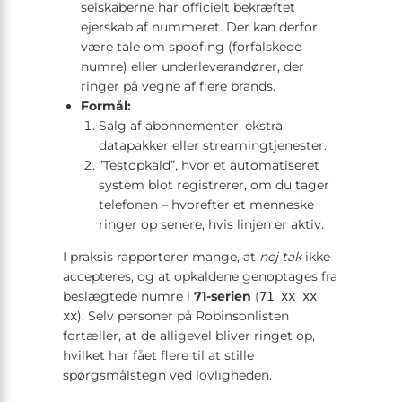
selskaberne har officielt bekræftet
ejerskab af nummeret. Der kan derfor
være tale om spoofing (forfalskede
numre) eller underleverandører, der
ringer på vegne af flere brands.
Formål:
Salg af abonnementer, ekstra
datapakker eller streamingtjenester.
”Testopkald”, hvor et automatiseret
system blot registrerer, om du tager
telefonen – hvorefter et menneske
ringer op senere, hvis linjen er aktiv.
I praksis rapporterer mange, at
nej tak
ikke
accepteres, og at opkaldene genoptages fra
beslægtede numre i
71-serien
(
71 xx xx
). Selv personer på Robinsonlisten
xx
fortæller, at de alligevel bliver ringet op,
hvilket har fået flere til at stille
spørgsmålstegn ved lovligheden.