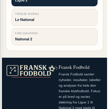
Ligue 2
TREDJE NIVEAU
Le National
FIRE GRUPPER
National 2
Fransk Fodbold
Fransk Fodbold samler
nyheder, resultater, tabeller
og analyser fra hele den
franske klubfodbold. Fokus
er på bred og seriøs
dækning fra Ligue 1 til
National 2 med plads til