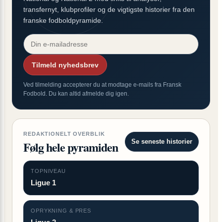
transfernyt, klubprofiler og de vigtigste historier fra den
franske fodboldpyramide.
Tilmeld nyhedsbrev
Ved tilmelding accepterer du at modtage e-mails fra Fransk
Fodbold. Du kan altid afmelde dig igen.
REDAKTIONELT OVERBLIK
Se seneste historier
Følg hele pyramiden
TOPNIVEAU
Ligue 1
OPRYKNING & PRES