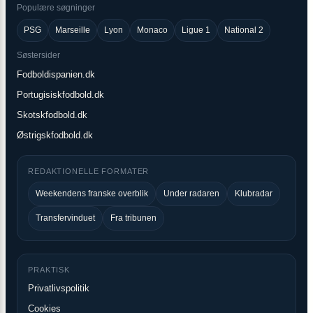
Populære søgninger
PSG
Marseille
Lyon
Monaco
Ligue 1
National 2
Søstersider
Fodboldispanien.dk
Portugisiskfodbold.dk
Skotskfodbold.dk
Østrigskfodbold.dk
REDAKTIONELLE FORMATER
Weekendens franske overblik
Under radaren
Klubradar
Transfervinduet
Fra tribunen
PRAKTISK
Privatlivspolitik
Cookies