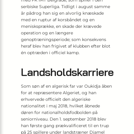
med FK IMT Belgrade, som spiller i den
serbiske Superliga. Tidligt i august samme
år pådrog han sig en alvorlig knæskade
med en ruptur af korsbåndet og en
menisksprække, en skade der krævede
operation og en længere
genoptræningsperiode; som konsekvens
heraf blev han frigivet af klubben efter blot
én optræden i officiel kamp.
Landsholdskarriere
Som søn af en algerisk far var Oukidja åben
for at repræsentere Algeriet, og han
erhvervede officielt den algeriske
nationalitet i maj 2018, hvilket åbnede
døren for nationalholdsfodbolden på
seniorniveau. Den 1. september 2018 blev
han første gang prækvalificeret til en trup
på 25 spillere under landstræner Djamel