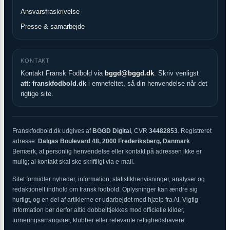
Ansvarsfraskrivelse
Presse & samarbejde
KONTAKT
Kontakt Fransk Fodbold via
bggd@bggd.dk
. Skriv venligst
att: franskfodbold.dk
i emnefeltet, så din henvendelse når det
rigtige site.
Franskfodbold.dk udgives af
BGGD Digital
, CVR
34482853
. Registreret
adresse:
Dalgas Boulevard 48, 2000 Frederiksberg, Danmark
.
Bemærk, at personlig henvendelse eller kontakt på adressen ikke er
mulig; al kontakt skal ske skriftligt via e-mail.
Sitet formidler nyheder, information, statistikhenvisninger, analyser og
redaktionelt indhold om fransk fodbold. Oplysninger kan ændre sig
hurtigt, og en del af artiklerne er udarbejdet med hjælp fra AI. Vigtig
information bør derfor altid dobbelttjekkes mod officielle kilder,
turneringsarrangører, klubber eller relevante rettighedshavere.