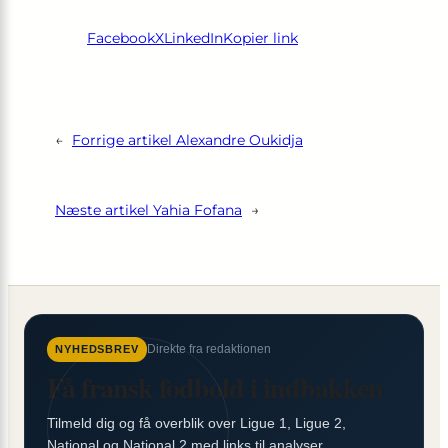
Facebook
X
LinkedIn
Kopier link
←
Forrige artikel
Alexandre Oukidja
Næste artikel
Yahia Fofana
→
Direkte fra redaktionen
NYHEDSBREV
Få fransk fodbold i indbakken
Tilmeld dig og få overblik over Ligue 1, Ligue 2,
National og National 2 med links til analyser,