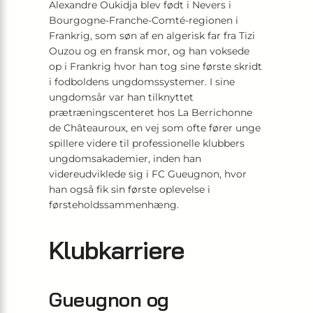
Alexandre Oukidja blev født i Nevers i
Bourgogne-Franche-Comté-regionen i
Frankrig, som søn af en algerisk far fra Tizi
Ouzou og en fransk mor, og han voksede
op i Frankrig hvor han tog sine første skridt
i fodboldens ungdomssystemer. I sine
ungdomsår var han tilknyttet
prætræningscenteret hos La Berrichonne
de Châteauroux, en vej som ofte fører unge
spillere videre til professionelle klubbers
ungdomsakademier, inden han
videreudviklede sig i FC Gueugnon, hvor
han også fik sin første oplevelse i
førsteholdssammenhæng.
Klubkarriere
Gueugnon og