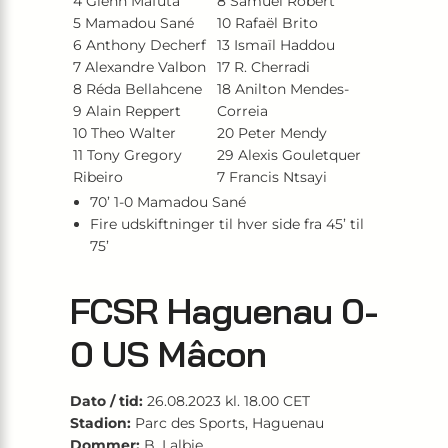
4 Glenn Mafuta
8 Samuel Robert
5 Mamadou Sané
10 Rafaël Brito
6 Anthony Decherf
13 Ismaïl Haddou
7 Alexandre Valbon
17 R. Cherradi
8 Réda Bellahcene
18 Anilton Mendes-
9 Alain Reppert
Correia
10 Theo Walter
20 Peter Mendy
11 Tony Gregory
29 Alexis Gouletquer
Ribeiro
7 Francis Ntsayi
70’ 1-0 Mamadou Sané
Fire udskiftninger til hver side fra 45’ til
75’
FCSR Haguenau 0-
0 US Mâcon
Dato / tid:
26.08.2023 kl. 18.00 CET
Stadion:
Parc des Sports, Haguenau
Dommer:
B. Lalbie