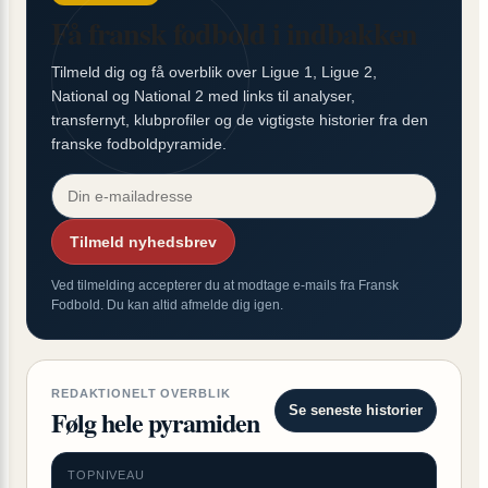
Få fransk fodbold i indbakken
Tilmeld dig og få overblik over Ligue 1, Ligue 2,
National og National 2 med links til analyser,
transfernyt, klubprofiler og de vigtigste historier fra den
franske fodboldpyramide.
Tilmeld nyhedsbrev
Ved tilmelding accepterer du at modtage e-mails fra Fransk
Fodbold. Du kan altid afmelde dig igen.
REDAKTIONELT OVERBLIK
Se seneste historier
Følg hele pyramiden
TOPNIVEAU