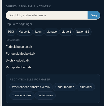
GUIDES, SØGNING & NETVÆRK
Søg
Populære søgninger
PSG
Marseille
Lyon
Monaco
Ligue 1
National 2
Søstersider
Fodboldispanien.dk
Portugisiskfodbold.dk
Skotskfodbold.dk
Østrigskfodbold.dk
REDAKTIONELLE FORMATER
Weekendens franske overblik
Under radaren
Klubradar
Transfervinduet
Fra tribunen