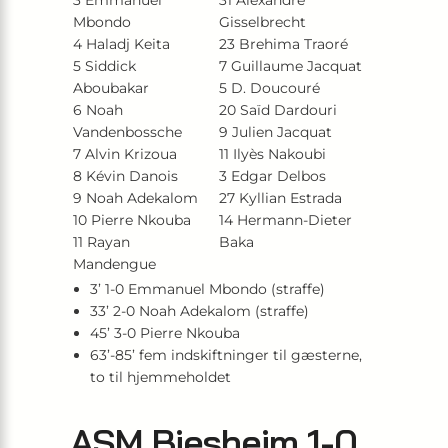
3 Emmanuel
31 Alexandre
Mbondo
Gisselbrecht
4 Haladj Keita
23 Brehima Traoré
5 Siddick
7 Guillaume Jacquat
Aboubakar
5 D. Doucouré
6 Noah
20 Saïd Dardouri
Vandenbossche
9 Julien Jacquat
7 Alvin Krizoua
11 Ilyès Nakoubi
8 Kévin Danois
3 Edgar Delbos
9 Noah Adekalom
27 Kyllian Estrada
10 Pierre Nkouba
14 Hermann-Dieter
11 Rayan
Baka
Mandengue
3’ 1-0 Emmanuel Mbondo (straffe)
33’ 2-0 Noah Adekalom (straffe)
45’ 3-0 Pierre Nkouba
63’-85’ fem indskiftninger til gæsterne,
to til hjemmeholdet
ASM Biesheim 1-0