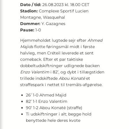
Dato / tid:
26.08.2023 kl. 18.00 CET
Stadion:
Complexe Sportif Lucien
Montagne, Wasquehal
Dommer:
Y. Gazagnes
Pause:
1-0
Hjemmeholdet lugtede sejr efter
Ahmed
Majids
flotte føringsmål midt i første
halvleg, men Créteil leverede et sent
comeback. Efter et par taktiske
dobbeltudskiftninger udlignede backen
Enzo Valentim
i 82’, og dybt i tillægstiden
trillede indskiftede
Abou Konaté
et
straffespark i nettet til tremåls-afgørelse.
26’ 1-0 Ahmed Majid
82’ 1-1 Enzo Valentim
90’ 1-2 Abou Konaté (straffe)
Ti udskiftninger i alt; begge hold
benyttede hele deres kvote