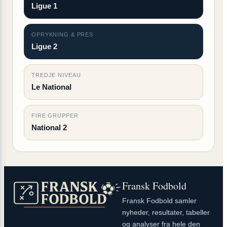
Ligue 1
OPRYKNING & PRES
Ligue 2
TREDJE NIVEAU
Le National
FIRE GRUPPER
National 2
Fransk Fodbold
Fransk Fodbold samler
nyheder, resultater, tabeller
og analyser fra hele den