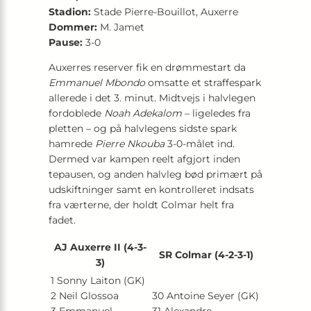
Stadion:
Stade Pierre-Bouillot, Auxerre
Dommer:
M. Jamet
Pause:
3-0
Auxerres reserver fik en drømmestart da
Emmanuel Mbondo
omsatte et straffespark
allerede i det 3. minut. Midtvejs i halvlegen
fordoblede
Noah Adekalom
– ligeledes fra
pletten – og på halvlegens sidste spark
hamrede
Pierre Nkouba
3-0-målet ind.
Dermed var kampen reelt afgjort inden
tepausen, og anden halvleg bød primært på
udskiftninger samt en kontrolleret indsats
fra værterne, der holdt Colmar helt fra
fadet.
AJ Auxerre II (4-3-
SR Colmar (4-2-3-1)
3)
1 Sonny Laiton (GK)
2 Neil Glossoa
30 Antoine Seyer (GK)