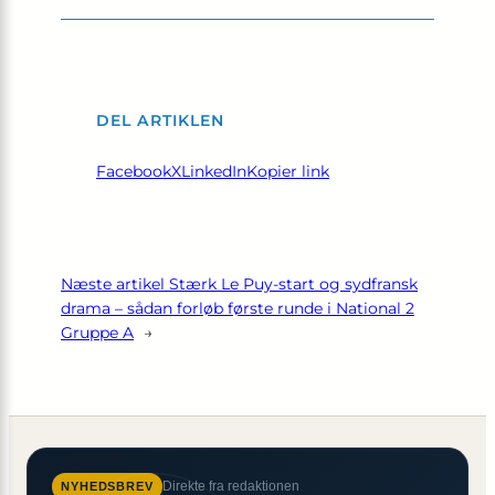
DEL ARTIKLEN
Facebook
X
LinkedIn
Kopier link
Næste artikel
Stærk Le Puy-start og sydfransk
drama – sådan forløb første runde i National 2
Gruppe A
→
Direkte fra redaktionen
NYHEDSBREV