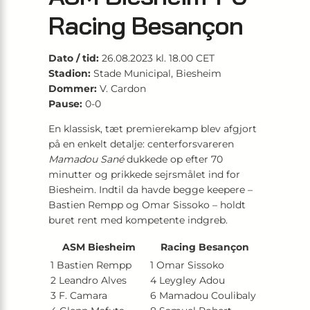
Racing Besançon
Dato / tid:
26.08.2023 kl. 18.00 CET
Stadion:
Stade Municipal, Biesheim
Dommer:
V. Cardon
Pause:
0-0
En klassisk, tæt premierekamp blev afgjort
på en enkelt detalje: centerforsvareren
Mamadou Sané
dukkede op efter 70
minutter og prikkede sejrsmålet ind for
Biesheim. Indtil da havde begge keepere –
Bastien Rempp og Omar Sissoko – holdt
buret rent med kompetente indgreb.
ASM Biesheim
Racing Besançon
1 Bastien Rempp
1 Omar Sissoko
2 Leandro Alves
4 Leygley Adou
3 F. Camara
6 Mamadou Coulibaly