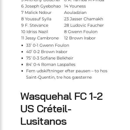
6 Joseph Gyebohao
14 Youness
7 Malick Ndour
Aouladzian
8 Youssuf Sylla
23 Jasser Chamakh
9 F. Stevance
28 Ludovic Faucher
10 Idriss Nazil
8 Gwenn Foulon
11 Jessy Cambrone
12 Brown Irabor
33’ 0-1 Gwenn Foulon
40’ 0-2 Brown Irabor
75’ 0-3 Sofiane Belkheir
84’ 0-4 Roman Laspalles
Fem udskiftninger efter pausen – to hos
Saint-Quentin, tre hos gæsterne
Wasquehal FC 1-2
US Créteil-
Lusitanos