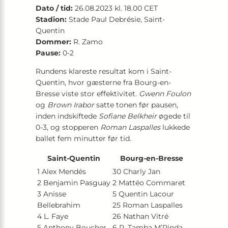
Dato / tid:
26.08.2023 kl. 18.00 CET
Stadion:
Stade Paul Debrésie, Saint-
Quentin
Dommer:
R. Zamo
Pause:
0-2
Rundens klareste resultat kom i Saint-
Quentin, hvor gæsterne fra Bourg-en-
Bresse viste stor effektivitet.
Gwenn Foulon
og
Brown Irabor
satte tonen før pausen,
inden indskiftede
Sofiane Belkheir
øgede til
0-3, og stopperen
Roman Laspalles
lukkede
ballet fem minutter før tid.
Saint-Quentin
Bourg-en-Bresse
1 Alex Mendés
30 Charly Jan
2 Benjamin Pasguay
2 Mattéo Commaret
3 Anisse
5 Quentin Lacour
Bellebrahim
25 Roman Laspalles
4 L. Faye
26 Nathan Vitré
5 Anthony Boucher
6 R. Tamba M’Pinda