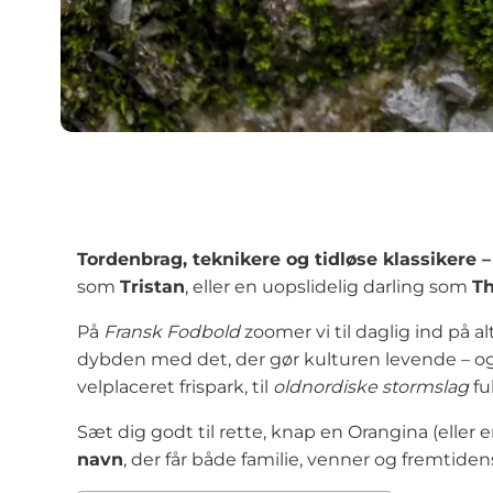
Tordenbrag, teknikere og tidløse klassikere 
som
Tristan
, eller en uopslidelig darling som
T
På
Fransk Fodbold
zoomer vi til daglig ind på 
dybden med det, der gør kulturen levende – o
velplaceret frispark, til
oldnordiske stormslag
fu
Sæt dig godt til rette, knap en Orangina (eller 
navn
, der får både familie, venner og fremtide