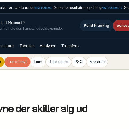
rke før næste runde
Seneste resultater og stilling
Gru
NATIONAL
NATIONAL 2
 til National 2
Kend Frankrig
Senest
ser fra hele den franske fodboldpyramide.
sultater
Tabeller
Analyser
Transfers
e
Transfernyt
Form
Topscorere
PSG
Marseille
e der skiller sig ud