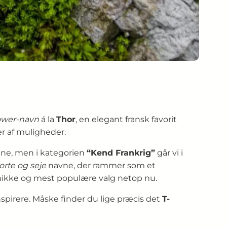
wer-navn
á la
Thor
, en elegant fransk favorit
r af muligheder.
bane, men i kategorien
“Kend Frankrig”
går vi i
orte og seje
navne, der rammer som et
unikke og mest populære valg netop nu.
nspirere. Måske finder du lige præcis det
T-