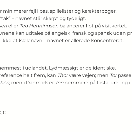
minimerer fejl i pas, spillelister og karakterbøger.
 “tak” – navnet står skarpt og tydeligt.
sen
eller
Teo Henningsen
balancerer flot på visitkortet.
avnene kan udtales på engelsk, fransk og spansk uden p
 ikke et kælenavn – navnet er allerede koncentreret.
nemmest i udlandet. Lydmæssigt er de identiske.
reference helt frem, kan
Thor
være vejen; men
Tor
passer
Théo
, men i Danmark er
Teo
nemmere på tastaturet og i o
jt: