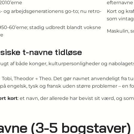
 2010’erne
efternavne
s- og arbejdsgenerationens go-to; nu retro-
Kort og kra
som vinta
1950-60’erne; stadig udbredt blandt voksne
Maskulin, so
re
siske t-navne tidløse
ugt af både konger, kulturpersonligheder og nabolagets
Tobi, Theodor → Theo. Det gør navnet anvendeligt fra tu
på engelsk, tysk og fransk uden større problemer – en fo
ert kort
: et navn, der allerede har bevist sit værd, og som
avne (3-5 bogstaver) 