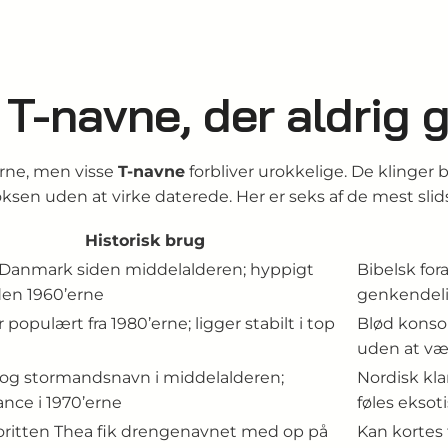
T-navne, der aldrig 
erne, men visse
T-navne
forbliver urokkelige. De klinger 
 voksen uden at virke daterede. Her er seks af de mest sli
Historisk brug
 Danmark siden middelalderen; hyppigt
Bibelsk for
den 1960’erne
genkendel
r populært fra 1980’erne; ligger stabilt i top
Blød konson
uden at væ
og stormandsnavn i middelalderen;
Nordisk kl
nce i 1970’erne
føles eksot
oritten Thea fik drengenavnet med op på
Kan kortes 