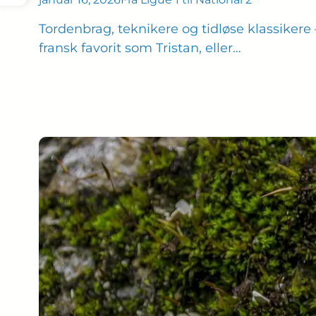
Tordenbrag, teknikere og tidløse klassikere
fransk favorit som Tristan, eller…