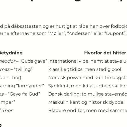
 på dåbsattesten og er hurtigt at råbe hen over fodbo
derne efternavne som “Møller”, “Andersen” eller “Dupont
Betydning
Hvorfor det hitter
heodor
– “Guds gave”
International vibe, nemt at stave 
omas
– “tvilling”
Klassiker; tidløs, men stadig cool
uden Thor)
Nordisk power med kun tre bogst
ydning “formynder”
Sjældent, men let at udtale; skiller
as
– “Gave fra Gud”
Dansk darling; to mulige stavemå
kæmper”
Maskulin kant og historisk dybde
f
Thor
Blødere end Tor, men med samme 
?