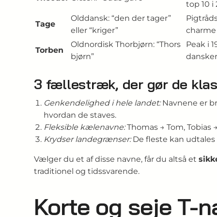
top 10 i
Olddansk: “den der tager”
Pigtråd
Tage
eller “kriger”
charme
Oldnordisk Thorbjørn: “Thors
Peak i 
Torben
bjørn”
danske
3 fællestræk, der gør de klas
Genkendelighed i hele landet:
Navnene er br
hvordan de staves.
Fleksible kælenavne:
Thomas → Tom, Tobias → 
Krydser landegrænser:
De fleste kan udtales 
Vælger du et af disse navne, får du altså et
sikk
traditionel og tidssvarende.
Korte og seje T-n