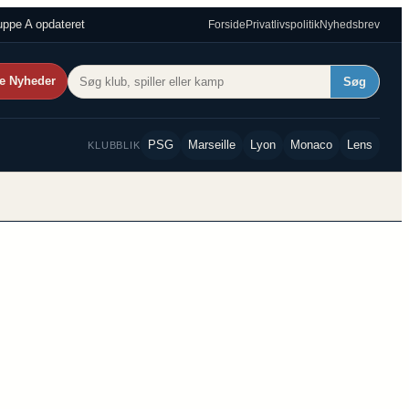
ppe A opdateret
Forside
Privatlivspolitik
Nyhedsbrev
e Nyheder
Søg
PSG
Marseille
Lyon
Monaco
Lens
KLUBBLIK