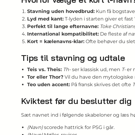
Stavning uden hovedbrud:
Kun få bogstaver 
Lyd med kant:
T-lyden i starten giver et fast
Perfekt til lange efternavne:
Toke Christian
International kompatibilitet:
De fleste af n
Kort = kælenavns-klar:
Ofte behøver du slet
Tips til stavning og udtale
Teis vs. Theis:
Th-
ser klassisk ud, men
T-
er 
Tor eller Thor?
Vil du have den mytologiske 
Teo uden accent:
På fransk skrives det ofte
Kviktest før du beslutter dig
Sæt navnet ind i følgende skabeloner og læs hø
(Navn)
scorede hattrick for PSG i går.
(Navn)
Møller, revisor.