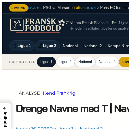
Spring
PSG vs Marseille
i aften
Paris FC formstæ
LIVE NU
LIGUE 1
LIGUE 2
til
indhold
Alt om Fransk Fodbold – Fra Ligue 1
Nyheder, resultater, tabeller og analy
Ligue 1
Ligue 2
National
National 2
Kampe & re
Ligue 1
Ligue 2
National
National 2
Liv
HURTIGFILTER
ANALYSE
Kend Frankrig
Drenge Navne med T | Navn
→
Indhold
januar 16, 2026
Fra Ligue 1 til National 2