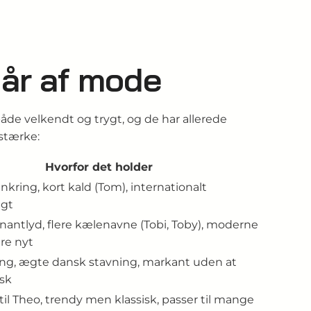
går af mode
både velkendt og trygt, og de har allerede
dstærke:
Hvorfor det holder
ankring, kort kald (Tom), internationalt
igt
antlyd, flere kælenavne (Tobi, Toby), moderne
re nyt
ang, ægte dansk stavning, markant uden at
isk
til Theo, trendy men klassisk, passer til mange