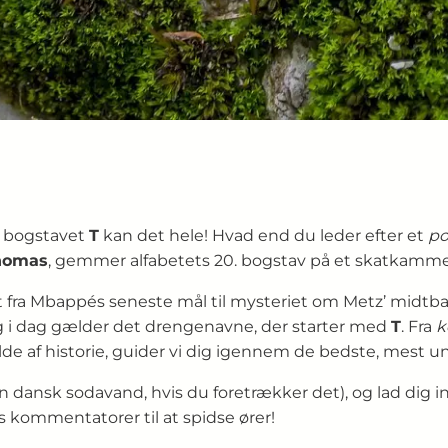
–
bogstavet
T
kan det hele! Hvad end du leder efter et
po
homas
, gemmer alfabetets 20. bogstav på et skatkamme
alt fra Mbappés seneste mål til mysteriet om Metz’ midt
g i dag gælder det drengenavne, der starter med
T
. Fra
k
lde af historie, guider vi dig igennem de bedste, mest 
en dansk sodavand, hvis du foretrækker det), og lad dig i
ns kommentatorer til at spidse ører!