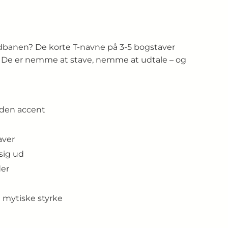
ldbanen? De korte T-navne på 3-5 bogstaver
”. De er nemme at stave, nemme at udtale – og
uden accent
aver
 sig ud
der
mytiske styrke