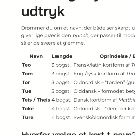
udtryk
Drømmer du om et navn, der både ser skarpt ud
giver lige præcis den
punch
, der passer til mo
så er de svære at glemme.
Navn
Længde
Oprindelse / 
Teo
3 bogst.
Fransk/latin kortform af
T
Tom
3 bogst.
Eng./tysk kortform af
Th
Tor
3 bogst.
Oldnordisk – “torden” (g
Tue
3 bogst.
Olddansk – formodet bet
Teis / Theis
4 bogst.
Dansk kortform af
Matthi
Toke
4 bogst.
Oldnordisk – “den, der 
Ture
4 bogst.
Svensk/oldnordisk form a
Hvorfor vælge et kort t-navn