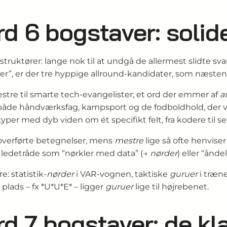
rd 6 bogstaver: soli
truktører: lange nok til at undgå de aller­mest slidte svar
r”, er der tre hyppige allround-kandidater, som næsten al
estre til smarte tech-evangelister; et ord der emmer af
a
både håndværks­fag, kampsport og de fodboldhold, der 
yper med dyb viden om ét specifikt felt, fra kodere til ser
 overførte betegnelser, mens
mestre
lige så ofte henviser 
d ledetråde som “nørkler med data” (→
nørder
) eller “ånde
: statistik-
nørder
i VAR-vognen, taktiske
guruer
i træn
lads – fx *U*U*E* – ligger
guruer
lige til højrebenet.
d 7 bogstaver: de kl