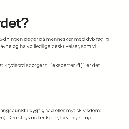
rdet?
ndbetydningen peger på mennesker med dyb faglig
vne og halvbilledlige beskrivelser, som vi
et krydsord spørger til ”eksperter (fl.)”, er det
dgangspunkt i dygtighed eller mytisk visdom:
n). Den slags ord er korte, farverige – og