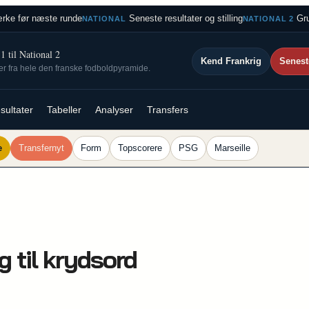
rke før næste runde
Seneste resultater og stilling
Gru
NATIONAL
NATIONAL 2
 til National 2
Kend Frankrig
Senest
ser fra hele den franske fodboldpyramide.
sultater
Tabeller
Analyser
Transfers
e
Transfernyt
Form
Topscorere
PSG
Marseille
g til krydsord