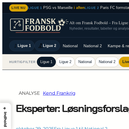
Spring
PSG vs Marseille
i aften
Paris FC formstæ
LIVE NU
LIGUE 1
LIGUE 2
til
indhold
Alt om Fransk Fodbold – Fra Ligue 1
Nyheder, resultater, tabeller og analy
Ligue 1
Ligue 2
National
National 2
Kampe & re
Ligue 1
Ligue 2
National
National 2
Liv
HURTIGFILTER
ANALYSE
Kend Frankrig
Eksperter: Løsningsforsla
→
Indhold
oktober 29, 2025
Fra Ligue 1 til National 2