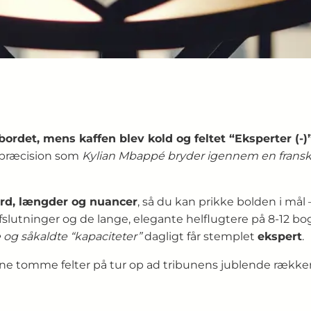
rdet, mens kaffen blev kold og feltet “Eksperter (-)” 
præcision som
Kylian Mbappé bryder igennem en fran
 ord, længder og nuancer
, så du kan prikke bolden i mål
slutninger og de lange, elegante helflugtere på 8-12 bog
e og såkaldte “kapaciteter”
dagligt får stemplet
ekspert
.
ne tomme felter på tur op ad tribunens jublende række