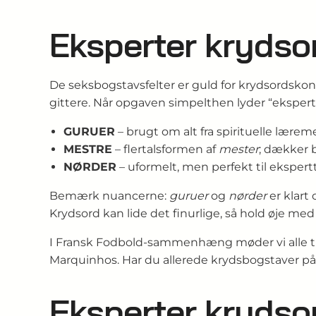
Eksperter krydso
De seksbogstavs­felter er guld for krydsords­kons
gittere. Når opgaven simpelthen lyder “eksperte
GURUER
– brugt om alt fra spirituelle lærem
MESTRE
– flertalsformen af
mester
; dækker 
NØRDER
– uformelt, men perfekt til ekspert­t
Bemærk nuancerne:
guruer
og
nørder
er klart
Krydsord kan lide det finurlige, så hold øje me
I Fransk Fodbold-sammenhæng møder vi alle tre
Marquinhos. Har du allerede krydsbogstaver på p
Eksperter krydsor