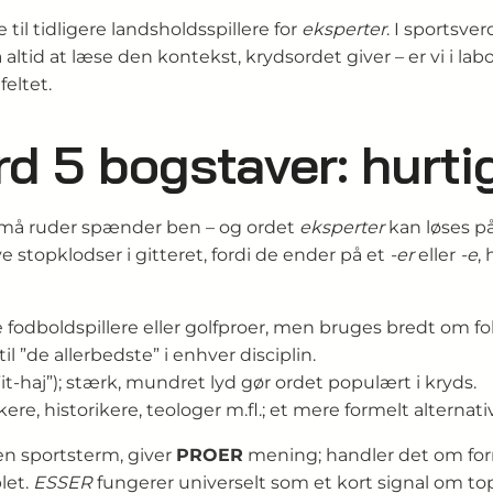
til tidligere landsholds­spillere for
eksperter
. I sports­
å altid at læse den kontekst, krydsordet giver – er vi i lab
eltet.
rd 5 bogstaver: hurti
små ruder spænder ben – og ordet
eksperter
kan løses på
 stopklodser i gitteret, fordi de ender på et
-er
eller
-e
,
e fodboldspillere eller golfproer, men bruges bredt om fo
til ”de allerbedste” i enhver disciplin.
 ”it-haj”); stærk, mundret lyd gør ordet populært i kryds.
e, historikere, teologer m.fl.; et mere formelt alternativ
en sportsterm, giver
PROER
mening; handler det om for
let.
ESSER
fungerer universelt som et kort signal om topk