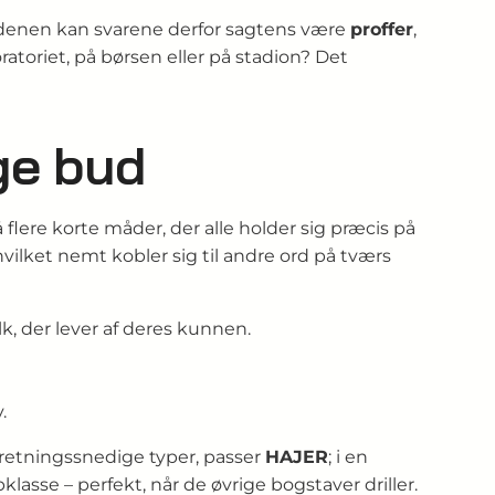
verdenen kan svarene derfor sagtens være
proffer
,
oratoriet, på børsen eller på stadion? Det
ge bud
 flere korte måder, der alle holder sig præcis på
 hvilket nemt kobler sig til andre ord på tværs
lk, der lever af deres kunnen.
.
retningssnedige typer, passer
HAJER
; i en
lasse – perfekt, når de øvrige bogstaver driller.