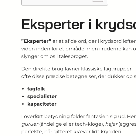
Eksperter i kryd
”Eksperter”
er et af de ord, der i krydsord lø
viden inden for et område, men i ruderne kan or
slynger om os i talesproget.
Den direkte brug favner klassiske faggrupper – 
ofte disse præcise betegnelser, der dukker op so
fagfolk
specialister
kapaciteter
I overført betydning folder fantasi­en sig ud.
guruer
(åndelige eller tech-kloge),
hajer
(aggres
perfekte, når gitteret kræver lidt krydderi.