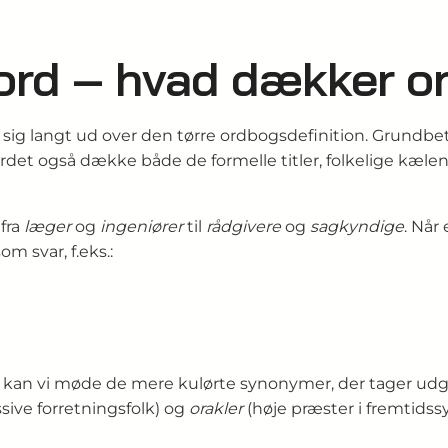
sord – hvad dækker o
fter sig langt ud over den tørre ordbogs­definition. Gru
det også dække både de formelle titler, folkelige kælena
fra
læger
og
ingeniører
til
rådgivere
og
sagkyndige
. Når 
m svar, f.eks.:
 Her kan vi møde de mere kulørte synonymer, der tager u
sive forretningsfolk) og
orakler
(høje præster i fremtidssy