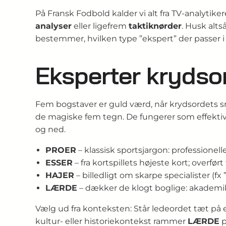
På Fransk Fodbold kalder vi alt fra TV-analytikere 
analyser
eller ligefrem
taktiknørder
. Husk alts
bestemmer, hvilken type ”ekspert” der passer i f
Eksperter krydso
Fem bogstaver er guld værd, når krydsordets 
de magiske fem tegn. De fungerer som effektive
og ned.
PROER
– klassisk sportsjargon: professionell
ESSER
– fra kortspillets højeste kort; overført 
HAJER
– billedligt om skarpe specialister (fx
LÆRDE
– dækker de klogt boglige: akademiker
Vælg ud fra konteksten: Står ledeordet tæt på 
kultur- eller historiekontekst rammer
LÆRDE
p