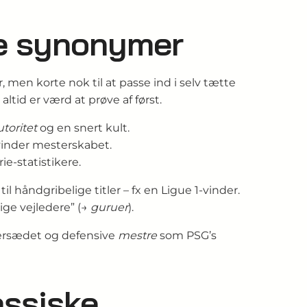
de synonymer
, men korte nok til at passe ind i selv tætte
tid er værd at prøve af først.
utoritet
og en snert kult.
vinder mesterskabet.
ie-statistikere.
til håndgribelige titler – fx en Ligue 1-vinder.
lige vejledere” (→
guruer
).
ersædet og defensive
mestre
som PSG’s
assiske