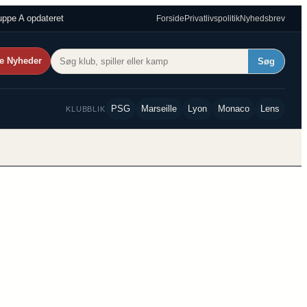
ppe A opdateret
Forside
Privatlivspolitik
Nyhedsbrev
e Nyheder
Søg
PSG
Marseille
Lyon
Monaco
Lens
KLUBBLIK