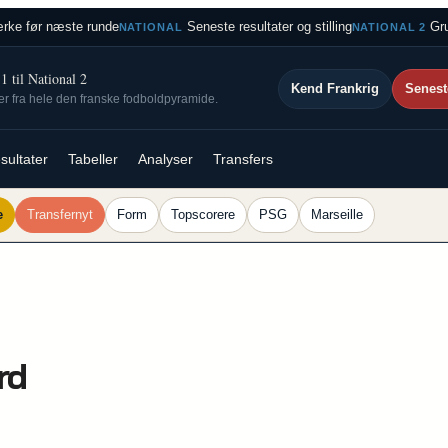
rke før næste runde
Seneste resultater og stilling
Gru
NATIONAL
NATIONAL 2
 til National 2
Kend Frankrig
Senest
ser fra hele den franske fodboldpyramide.
sultater
Tabeller
Analyser
Transfers
e
Transfernyt
Form
Topscorere
PSG
Marseille
rd