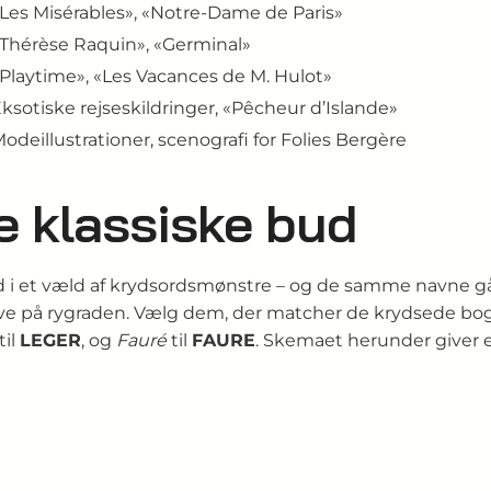
Les Misérables», «Notre-Dame de Paris»
Thérèse Raquin», «Germinal»
Playtime», «Les Vacances de M. Hulot»
ksotiske rejseskildringer, «Pêcheur d’Islande»
odeillustrationer, scenografi for Folies Bergère
e klassiske bud
d i et væld af krydsordsmønstre – og de samme navne gå
ave på rygraden. Vælg dem, der matcher de krydsede bogs
til
LEGER
, og
Fauré
til
FAURE
. Skemaet herunder giver e