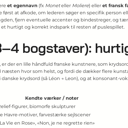
ære
et egennavn
(fx
Monet
eller
Moliere
) eller
et fransk 
e først at afkode, om lederen søger en specifik person el
ængden, fjern eventuelle accenter og bindestreger, og t
 hurtigt og korrekt indspark til resten af puslespillet.
3–4 bogstaver): hurti
d, er der en lille håndfuld franske kunstnere, som krydsor
næsten hvor som helst, og fordi de dækker flere kunstarter
 i danske krydsord (så Léon → Leon), og at konsonant-v
Kendte værker / noter
elief-figurer, biomorfe skulpturer
e Havre-motiver, farvestærke sejlscener
La Vie en Rose», «Non, je ne regrette rien»