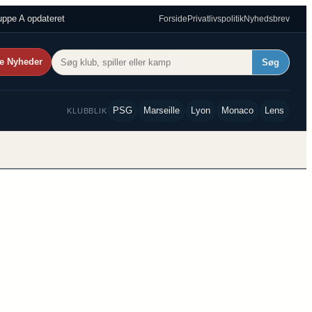
ppe A opdateret
Forside
Privatlivspolitik
Nyhedsbrev
e Nyheder
Søg
PSG
Marseille
Lyon
Monaco
Lens
KLUBBLIK