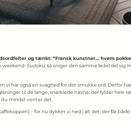
dsordfelter og tænkt: “Fransk kunstner… hvem pokker 
din weekend-
Sudoku
, så sniger den samme ledetråd sig i
en vi har også en svaghed for det smukke ord. Derfor har
løsninger til de lange, snørklede navne, der fylder hele 
r du mindst venter det.
affekoppen) – for nu dykker vi ned i alt det, der får bå