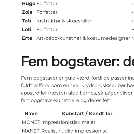
Hugo
Forfatter
«
Zola
Forfatter
«
Tati
Instruktør & skuespiller
«
Loti
Forfatter
E
Erte
Art-déco-kunstner & kostumedesigner
M
Fem bogstaver: d
Fem bogstaver er guld værd, fordi de passer in
fuldtræffere, som enhver krydsordsløser bør h
apostroffer næsten altid fjernes, så
Léger
bliver 
fembogstavs-kunstnere og deres felt.
Navn
Kunstart / Kendt for
MONET
Impressionistisk maler
MANET
Realist / tidlig impressionist