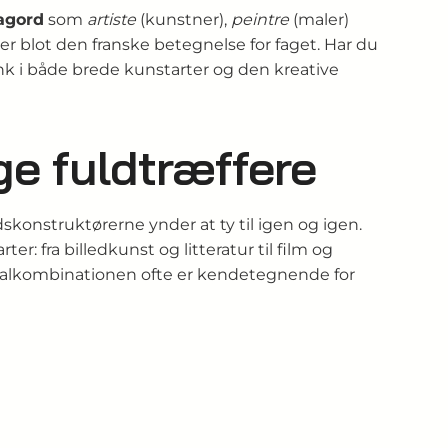
fagord
som
artiste
(kunstner),
peintre
(maler)
ler blot den franske betegnelse for faget. Har du
ænk i både brede kunstarter og den kreative
ge fuldtræffere
dskonstruktørerne ynder at ty til igen og igen.
: fra billedkunst og litteratur til film og
okalkombinationen ofte er kendetegnende for