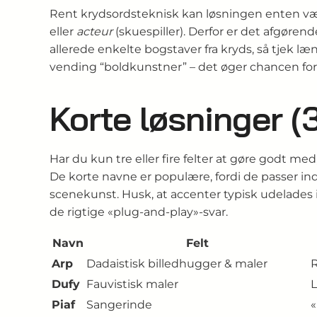
Rent krydsordsteknisk kan løsningen enten v
eller
acteur
(skuespiller). Derfor er det afgørend
allerede enkelte bogstaver fra kryds, så tjek l
vending “boldkunstner” – det øger chancen for et
Korte løsninger (
Har du kun tre eller fire felter at gøre godt me
De korte navne er populære, fordi de passer ind 
scenekunst. Husk, at accenter typisk udelades
de rigtige «plug-and-play»-svar.
Navn
Felt
Arp
Dadaistisk billedhugger & maler
R
Dufy
Fauvistisk maler
L
Piaf
Sangerinde
«