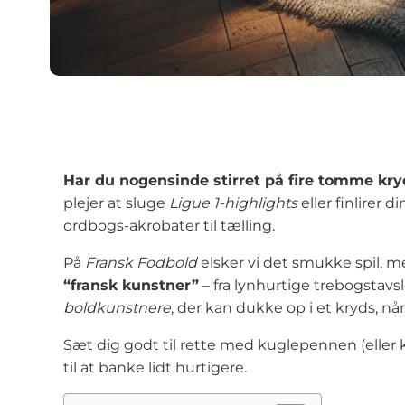
Har du nogensinde stirret på fire tomme kry
plejer at sluge
Ligue 1-highlights
eller finlirer 
ordbogs-akrobater til tælling.
På
Fransk Fodbold
elsker vi det smukke spil, m
“fransk kunstner”
– fra lynhurtige trebogstavs
boldkunstnere
, der kan dukke op i et kryds, nå
Sæt dig godt til rette med kuglepennen (eller k
til at banke lidt hurtigere.