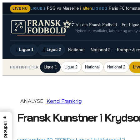
Spring
PSG vs Marseille
i aften
Paris FC formstæ
LIVE NU
LIGUE 1
LIGUE 2
til
indhold
Alt om Fransk Fodbold – Fra Ligue 1
Nyheder, resultater, tabeller og analy
Ligue 1
Ligue 2
National
National 2
Kampe & re
Ligue 1
Ligue 2
National
National 2
Liv
HURTIGFILTER
ANALYSE
Kend Frankrig
Fransk Kunstner i Krydso
→
Indhold
september 30, 2025
Fra Ligue 1 til National 2