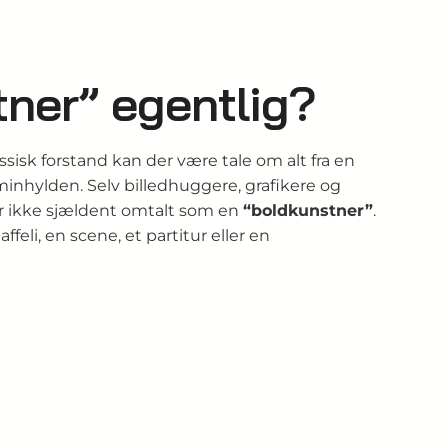
ner” egentlig?
lassisk forstand kan der være tale om alt fra en
minhylden. Selv billedhuggere, grafikere og
ler ikke sjældent omtalt som en
“boldkunstner”
.
eli, en scene, et partitur eller en