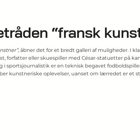
tråden “fransk kunst
unstner”
, åbner det for et bredt galleri af muligheder. I k
, forfatter eller skuespiller med César-statuetter på ka
 i sportsjournalistik er en teknisk begavet fodboldspil
r kunstneriske oplevelser, uanset om lærredet er et staff