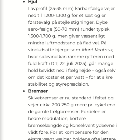
Hjul
Lavprofil (25-35 mm) karbonfælge vejer
ned til 1.200-1.300 g for et sæt og er
førstevalg på stejle stigninger. Dybe
aero-fælge (50-70 mm) runder typisk
1.500-1.700 g, men giver væsentligt
mindre luftmodstand på flad vej. På
vindudsatte bjerge som
Mont Ventoux
,
hvor sidevind kan ramme rytteren med
fuld kraft (DR, 22. juli 2025), går mange
hold bevidst ned i fælghøjde – også selv
om det koster et par watt – for at sikre
stabilitet og styrepræcision.
Bremser
Skivebremser er nu standard i feltet og
vejer cirka 200-250 g mere pr. cykel end
de gamle fælgbremser. Fordelen er
bedre modulation, kortere
bremselængde og konsekvent ydeevne i
vådt føre. For at kompensere for den
ekstra vægt vælger holdene ofte lettere