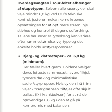
Hverdagsvægten i Tour-feltet afhænger
af etapetypen.
Selvom alle racercykler skal
veje mindst 6,8 kg ved UCI’s tekniske
kontrol, justerer mekanikerne løbende
opsætningen for at optimere strøm­linje,
stivhed og kontrol til dagens udfordring.
Tallene herunder er
typiske
og kan variere
efter rammestørrelse, vejrtype og det
enkelte holds udstyrssponsorer.
Bjerg- og klatreetaper – ca. 6,8 kg
(minimum):
Her tæller hvert gram. Holdene vælger
deres letteste rammesæt, lavprofil­hjul,
tyndere dæk og minimalistiske
sadler/styrpropper. Hvis cyklen i rå trim
vejer
under
grænsen, tilføjes ofte skjult
ballast (fx i krankboksen) for at nå de
nødvendige 6,8 kg uden at gå på
kompromis med balancen.