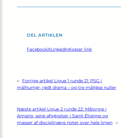
DEL ARTIKLEN
Facebook
X
LinkedIn
Kopier link
←
Forrige artikel
Ligue 1 runde 21: PSG i
målhumør, rødt drama – og tre målløse nuller
Næste artikel
Ligue 2 runde 22: Målorgie i
Amiens, sene afgørelser i Saint-Étienne og
masser af disciplinære noter over hele linjen
→