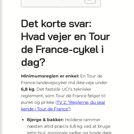
Det korte svar:
Hvad vejer en Tour
de France-cykel i
dag?
Minimumsreglen er enkel:
En Tour de
France-landevejscykel
må ikke
veje under
6,8 kg
. Det fastslår UCI’s tekniske
reglement, som Tour de France følger til
punkt og prikke (
TV 2: “Reglerne, du skal
kende i Tour de France”
).
Bjerge & bakker:
Holdene rammer
næsten altid præcis 6,8 kg ved at bruge
lette hjul, minimale sadler og tynde dæk.