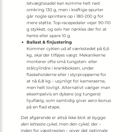
letvægtssadel kan komme helt ned
omkring 130 g, men i kraftige spurter
går nogle sprintere op i 180-200 g for
mere støtte. Top-racepedaler vejer 90-110
g stykket, og selv her nørkles der for at
hente eller spare 10 g.
Ballast & finjustering
Kommer cyklen ud af værkstedet på 6,6
kg,
skal
der tilføjes vægt. Mekanikerne
monterer ofte små tungsten- eller
stålcylindre i krankboksen, under
flaskeholderne eller i styrpropperne for
at nå 6,8 kg – usynligt for kameraerne,
men helt lovligt. Alternativt vælger man
eksempelvis en dybere (og tungere)
hjulfælg, som samtidig giver aero-bonus
på en flad etape.
Det afgørende er altså ikke blot at bygge
den letteste cykel
, men den cykel, der –
inden for vægtreglen – giver det optimale