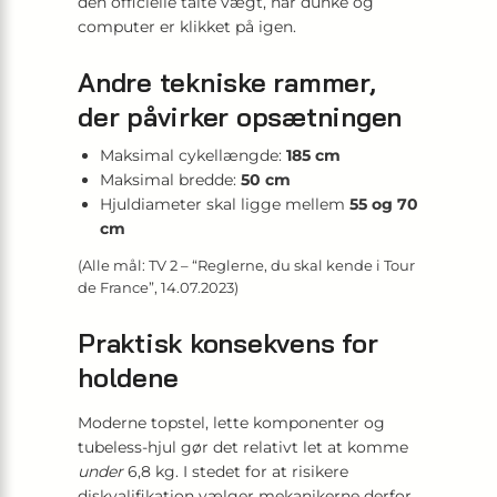
den officielle talte vægt, når dunke og
computer er klikket på igen.
Andre tekniske rammer,
der påvirker opsætningen
Maksimal cykellængde:
185 cm
Maksimal bredde:
50 cm
Hjuldiameter skal ligge mellem
55 og 70
cm
(Alle mål: TV 2 – “Reglerne, du skal kende i Tour
de France”, 14.07.2023)
Praktisk konsekvens for
holdene
Moderne topstel, lette komponenter og
tubeless-hjul gør det relativt let at komme
under
6,8 kg. I stedet for at risikere
diskvalifikation vælger mekanikerne derfor