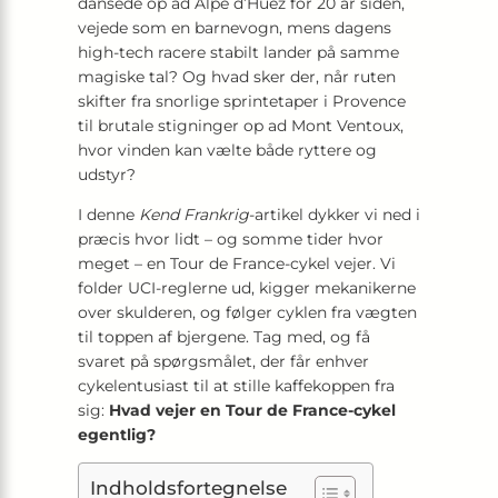
dansede op ad Alpe d’Huez for 20 år siden,
vejede som en barnevogn, mens dagens
high-tech racere stabilt lander på samme
magiske tal? Og hvad sker der, når ruten
skifter fra snorlige sprintetaper i Provence
til brutale stigninger op ad Mont Ventoux,
hvor vinden kan vælte både ryttere og
udstyr?
I denne
Kend Frankrig
-artikel dykker vi ned i
præcis hvor lidt – og somme tider hvor
meget – en Tour de France-cykel vejer. Vi
folder UCI-reglerne ud, kigger mekanikerne
over skulderen, og følger cyklen fra vægten
til toppen af bjergene. Tag med, og få
svaret på spørgsmålet, der får enhver
cykelentusiast til at stille kaffekoppen fra
sig:
Hvad vejer en Tour de France-cykel
egentlig?
Indholdsfortegnelse