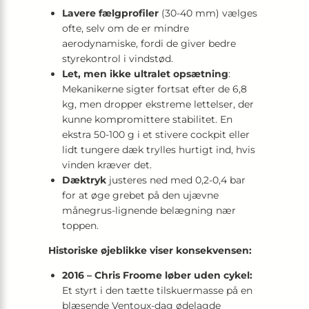
Lavere fælgprofiler
(30-40 mm) vælges
ofte, selv om de er mindre
aerodynamiske, fordi de giver bedre
styrekontrol i vindstød.
Let, men ikke ultralet opsætning
:
Mekanikerne sigter fortsat efter de 6,8
kg, men dropper ekstreme lettelser, der
kunne kompromittere stabilitet. En
ekstra 50-100 g i et stivere cockpit eller
lidt tungere dæk trylles hurtigt ind, hvis
vinden kræver det.
Dæktryk
justeres ned med 0,2-0,4 bar
for at øge grebet på den ujævne
månegrus-lignende belægning nær
toppen.
Historiske øjeblikke viser konsekvensen:
2016 – Chris Froome løber uden cykel:
Et styrt i den tætte tilskuermasse på en
blæsende Ventoux-dag ødelagde