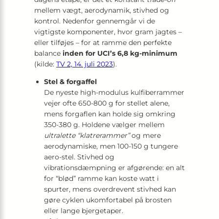
mellem vægt, aerodynamik, stivhed og
kontrol. Nedenfor gennemgår vi de
vigtigste komponenter, hvor gram jagtes –
eller tilføjes – for at ramme den perfekte
balance
inden for UCI’s 6,8 kg-minimum
(kilde:
TV 2, 14. juli 2023
).
Stel & forgaffel
De nyeste high-modulus kulfiberrammer
vejer ofte 650-800 g for stellet alene,
mens forgaflen kan holde sig omkring
350-380 g. Holdene vælger mellem
ultralette “klatrerammer”
og mere
aerodynamiske, men 100-150 g tungere
aero-stel. Stivhed og
vibrationsdæmpning er afgørende: en alt
for “blød” ramme kan koste watt i
spurter, mens overdrevent stivhed kan
gøre cyklen ukomfortabel på brosten
eller lange bjergetaper.