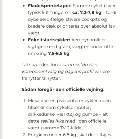
Flade/sprintetaper:
Samme cykel bliver
typisk lidt tungere –
ca. 7,2-7,8 kg
– fordi
dybe aero-fælge, stivere cockpits og
bredere dæk prioriteres over absolut lav
vægt.
Enkeltstartscykler:
Aerodynamik er
vigtigere end gram; vægten ender ofte
omkring
7,5-8,5 kg
.
Tal spænder, fordi
rammestørrelse,
komponentvalg og dagens profil
varierer
fra rytter til rytter.
Sådan foregår den officielle vejning:
Mekanikeren præsenterer cyklen uden
tilbehør som cykelcomputer,
drikkedunke, værktøj og pumpe – alt
dette
tælles ikke
med i den officielle
vægt (samme TV 2-kilde).
Er cyklen under 6,8 kg, skal der tilføjes