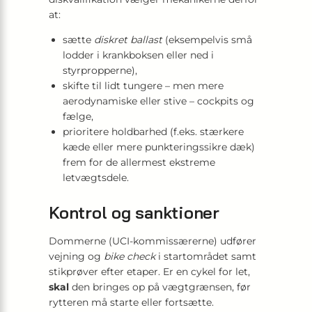
at:
sætte
diskret ballast
(eksempelvis små
lodder i krankboksen eller ned i
styrpropperne),
skifte til lidt tungere – men mere
aerodynamiske eller stive – cockpits og
fælge,
prioritere holdbarhed (f.eks. stærkere
kæde eller mere punkteringssikre dæk)
frem for de allermest ekstreme
letvægtsdele.
Kontrol og sanktioner
Dommerne (UCI-kommissærerne) udfører
vejning og
bike check
i startområdet samt
stikprøver efter etaper. Er en cykel for let,
skal
den bringes op på vægtgrænsen, før
rytteren må starte eller fortsætte.