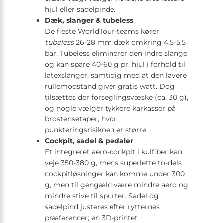
hjul eller sadelpinde.
Dæk, slanger & tubeless
De fleste WorldTour-teams kører
tubeless
26-28 mm dæk omkring 4,5-5,5
bar. Tubeless eliminerer den indre slange
og kan spare 40-60 g pr. hjul i forhold til
latexslanger, samtidig med at den lavere
rullemodstand giver gratis watt. Dog
tilsættes der forseglingsvæske (ca. 30 g),
og nogle vælger tykkere karkasser på
brostensetaper, hvor
punkteringsrisikoen er større.
Cockpit, sadel & pedaler
Et integreret aero-cockpit i kulfiber kan
veje 350-380 g, mens superlette to-dels
cockpitløsninger kan komme under 300
g, men til gengæld være mindre aero og
mindre stive til spurter. Sadel og
sadelpind justeres efter rytternes
præferencer; en 3D-printet