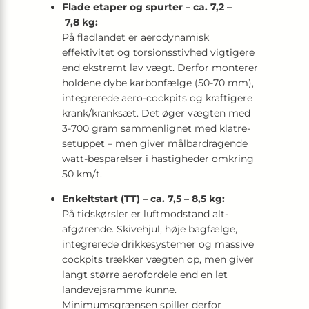
Flade etaper og spurter – ca. 7,2 –
7,8 kg:
På fladlandet er aerodynamisk
effektivitet og torsions­stivhed vigtigere
end ekstremt lav vægt. Derfor monterer
holdene dybe karbonfælge (50-70 mm),
integrerede aero-cockpits og kraftigere
krank/kranksæt. Det øger vægten med
3-700 gram sammenlignet med klatre­
setuppet – men giver målbardragende
watt-besparelser i hastigheder omkring
50 km/t.
Enkeltstart (TT) – ca. 7,5 – 8,5 kg:
På tidskørsler er luftmodstand alt­
afgørende. Skivehjul, høje bagfælge,
integrerede drikkesystemer og massive
cockpits trækker vægten op, men giver
langt større aerofordele end en let
landevejsramme kunne.
Minimumsgrænsen spiller derfor