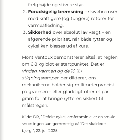
fælghøjde og stivere styr.
Forudsigelig bremsning
– skivebremser
med kraftigere (og tungere) rotorer for
varmeafledning.
Sikkerhed
over absolut lav vægt – en
afgørende prioritet, når både rytter og
cykel kan blæses ud af kurs.
Mont Ventoux demonstrerer altså, at reglen
om 6,8 kg blot er startpunktet. Det er
vinden, varmen og de 10 %+
stigningsramper
, der dikterer, om
mekanikerne holder sig millimeterpræcist
på grænsen – eller gladeligt ofrer et par
gram for at bringe rytteren sikkert til
målstregen.
Kilde: DR, ”Defekt cykel, amfetamin eller en smule
snue: Ingen kan gemme sig på ’Det skaldede
bjerg’”, 22. juli 2025.