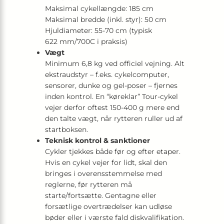
Maksimal cykellængde: 185 cm
Maksimal bredde (inkl. styr): 50 cm
Hjuldiameter: 55-70 cm (typisk
622 mm/700C i praksis)
Vægt
Minimum 6,8 kg ved officiel vejning. Alt
ekstraudstyr – f.eks. cykelcomputer,
sensorer, dunke og gel-poser – fjernes
inden kontrol. En “køre­klar” Tour-cykel
vejer derfor oftest 150-400 g mere end
den talte vægt, når rytteren ruller ud af
startboksen.
Teknisk kontrol & sanktioner
Cykler tjekkes både før og efter etaper.
Hvis en cykel vejer for lidt, skal den
bringes i overensstemmelse med
reglerne, før rytteren må
starte/fortsætte. Gentagne eller
forsætlige overtrædelser kan udløse
bøder eller i værste fald diskvalifikation.