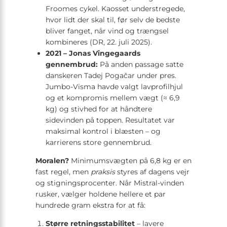
Froomes cykel. Kaosset understregede,
hvor lidt der skal til, før selv de bedste
bliver fanget, når vind og trængsel
kombineres (DR, 22. juli 2025).
2021 – Jonas Vingegaards
gennembrud:
På anden passage satte
danskeren Tadej Pogačar under pres.
Jumbo-Visma havde valgt lavprofilhjul
og et kompromis mellem vægt (≈ 6,9
kg) og stivhed for at håndtere
sidevinden på toppen. Resultatet var
maksimal kontrol i blæsten – og
karrierens store gennembrud.
Moralen?
Minimumsvægten på 6,8 kg er en
fast regel, men
praksis
styres af dagens vejr
og stigningsprocenter. Når Mistral-vinden
rusker, vælger holdene hellere et par
hundrede gram ekstra for at få:
Større retningsstabilitet
– lavere