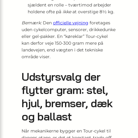
sjældent en rolle – tværtimod arbejder
holdene ofte på
ikke
at overstige 8½ kg.
Bemærk:
Den
officielle vejning
foretages
uden cykelcomputer, sensorer, drikkedunke
eller gel-pakker. En “køre­klar” Tour-cykel
kan derfor veje 150-300 gram mere på
landevejen, end vægten i det tekniske
område viser.
Udstyrsvalg der
flytter gram: stel,
hjul, bremser, dæk
og ballast
Når mekanikerne bygger en Tour-cykel til
dagens etape, er det et konstant
trade-off