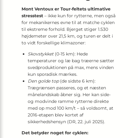
Mont Ventoux er Tour-feltets ultimative
stresstest
– ikke kun for rytterne, men også
for mekanikernes evne til at matche cyklen
til ekstreme forhold. Bjerget stiger 1.530
højdemeter over 21,5 km, og turen er delt i
to vidt forskellige klimazoner:
Skovstykket
(0-15 km): Hede
temperaturer og læ bag træerne sætter
svedproduktionen på max, mens vinden
kun sporadisk mærkes.
Den golde top
(de sidste 6 km):
Trægrænsen passeres, og et næsten
månelandskab åbner sig. Her kan side-
og modvinde ramme rytterne direkte
med op mod 100 km/t – så voldsomt, at
2016-etapen blev kortet af
sikkerhedshensyn (DR, 22. juli 2025).
Det betyder noget for cyklen: