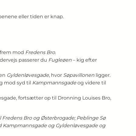
enene eller tiden er knap.
er frem mod
Fredens Bro
.
ndervejs passerer du
Fugleøen
– kig efter
gen
Gyldenløvesgade
, hvor
Søpavillonen
ligger.
ig mod syd til
Kampmannsgade
og videre til
ade, fortsætter op til Dronning Louises Bro,
il Fredens Bro og Østerbrogade; Peblinge Sø
 ved Kampmannsgade og Gyldenløvesgade og