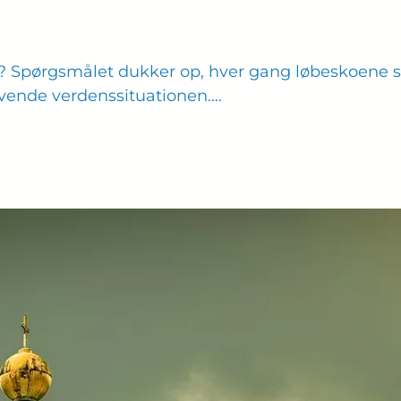
? Spørgsmålet dukker op, hver gang løbeskoene snø
 vende verdenssituationen.…