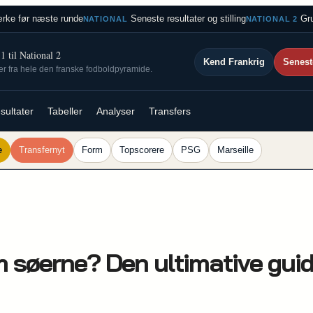
rke før næste runde
Seneste resultater og stilling
Gru
NATIONAL
NATIONAL 2
 til National 2
Kend Frankrig
Senest
ser fra hele den franske fodboldpyramide.
sultater
Tabeller
Analyser
Transfers
e
Transfernyt
Form
Topscorere
PSG
Marseille
 søerne? Den ultimative guide