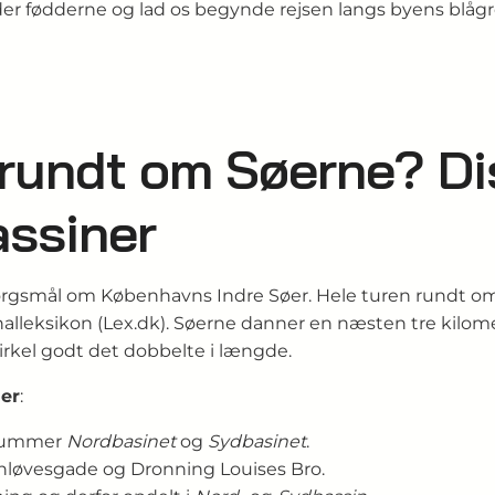
 fødderne og lad os begynde rejsen langs byens blågr
 rundt om Søerne? Di
assiner
spørgsmål om Københavns Indre Søer. Hele turen rundt 
lleksikon (Lex.dk). Søerne danner en næsten tre kilomet
cirkel godt det dobbelte i længde.
er
:
 rummer
Nordbasinet
og
Sydbasinet
.
enløvesgade og Dronning Louises Bro.