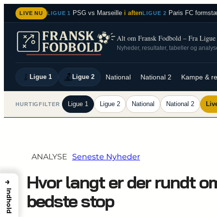
Spring
PSG vs Marseille
i aften
Paris FC formstæ
LIVE NU
LIGUE 1
LIGUE 2
til
indhold
Alt om Fransk Fodbold – Fra Ligue 1
Nyheder, resultater, tabeller og analy
Ligue 1
Ligue 2
National
National 2
Kampe & re
Ligue 1
Ligue 2
National
National 2
Liv
HURTIGFILTER
ANALYSE
Seneste Nyheder
Hvor langt er der rundt om
→
Indhold
bedste stop