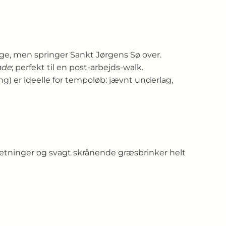
nge, men springer Sankt Jørgens Sø over.
ade
; perfekt til en post-arbejds-walk.
g) er ideelle for tempoløb: jævnt underlag,
ninger og svagt skrånende græsbrinker helt