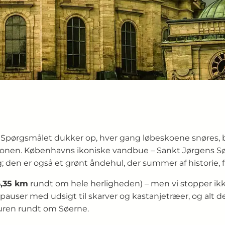
Spørgsmålet dukker op, hver gang løbeskoene snøres, ba
ionen. Københavns ikoniske vandbue – Sankt Jørgens Sø,
en er også et grønt åndehul, der summer af historie, f
6,35 km
rundt om hele herligheden) – men vi stopper ikke
e pauser med udsigt til skarver og kastanjetræer, og alt 
r turen rundt om Søerne.