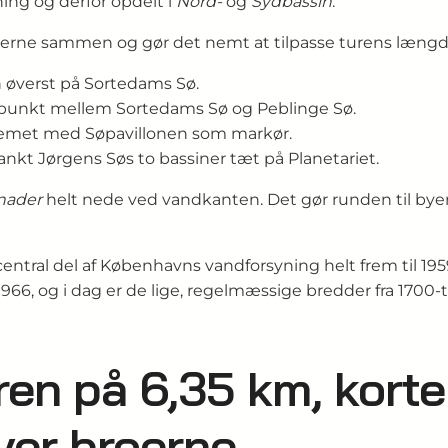
ning og derfor opdelt i
Nord-
og
Sydbassin
.
nerne sammen og gør det nemt at tilpasse turens længd
n øverst på Sortedams Sø.
punkt mellem Sortedams Sø og Peblinge Sø.
temet med Søpavillonen som markør.
Sankt Jørgens Søs to bassiner tæt på Planetariet.
nader
helt nede ved vandkanten. Det gør runden til by
tral del af Københavns vandforsyning helt frem til 1959
1966, og i dag er de lige, regelmæssige bredder fra 1700-ta
ren på 6,35 km, korte
ver broerne