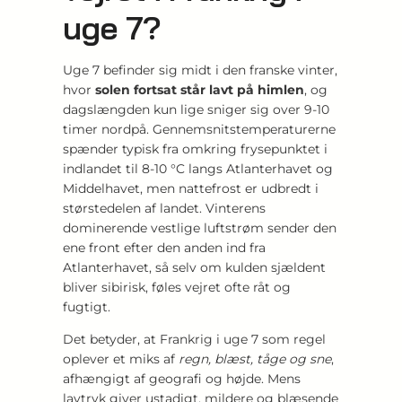
uge 7?
Uge 7 befinder sig midt i den franske vinter,
hvor
solen fortsat står lavt på himlen
, og
dagslængden kun lige sniger sig over 9-10
timer nordpå. Gennemsnitstemperaturerne
spænder typisk fra omkring frysepunktet i
indlandet til 8-10 °C langs Atlanterhavet og
Middelhavet, men nattefrost er udbredt i
størstedelen af landet. Vinterens
dominerende vestlige luftstrøm sender den
ene front efter den anden ind fra
Atlanterhavet, så selv om kulden sjældent
bliver sibirisk, føles vejret ofte råt og
fugtigt.
Det betyder, at Frankrig i uge 7 som regel
oplever et miks af
regn, blæst, tåge og sne
,
afhængigt af geografi og højde. Mens
lavtryk giver ustadigt, mildere og blæsende