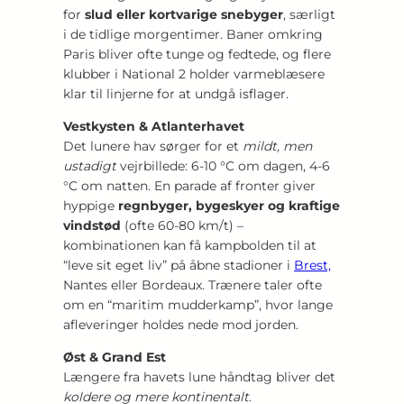
for
slud eller kortvarige snebyger
, særligt
i de tidlige morgentimer. Baner omkring
Paris bliver ofte tunge og fedtede, og flere
klubber i National 2 holder varmeblæsere
klar til linjerne for at undgå isflager.
Vestkysten & Atlanterhavet
Det lunere hav sørger for et
mildt, men
ustadigt
vejrbillede: 6-10 °C om dagen, 4-6
°C om natten. En parade af fronter giver
hyppige
regnbyger, bygeskyer og kraftige
vindstød
(ofte 60-80 km/t) –
kombinationen kan få kampbolden til at
“leve sit eget liv” på åbne stadioner i
Brest,
Nantes eller Bordeaux. Trænere taler ofte
om en “maritim mudderkamp”, hvor lange
afleveringer holdes nede mod jorden.
Øst & Grand Est
Længere fra havets lune håndtag bliver det
koldere og mere kontinentalt
.