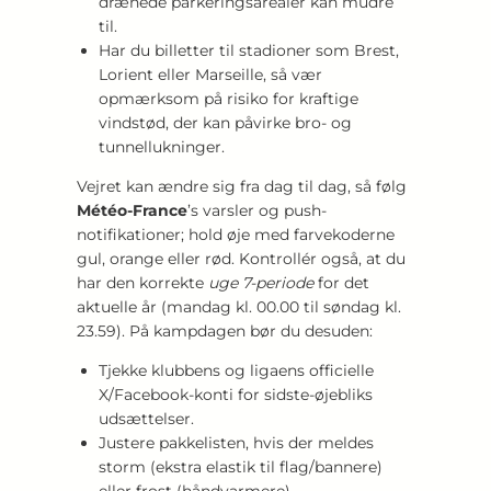
drænede parkeringsarealer kan mudre
til.
Har du billetter til stadioner som Brest,
Lorient eller Marseille, så vær
opmærksom på risiko for kraftige
vindstød, der kan påvirke bro- og
tunnellukninger.
Vejret kan ændre sig fra dag til dag, så følg
Météo-France
’s varsler og push-
notifikationer; hold øje med farvekoderne
gul, orange eller rød. Kontrollér også, at du
har den korrekte
uge 7-periode
for det
aktuelle år (mandag kl. 00.00 til søndag kl.
23.59). På kampdagen bør du desuden:
Tjekke klubbens og ligaens officielle
X/Facebook-konti for sidste-øjebliks
udsættelser.
Justere pakkelisten, hvis der meldes
storm (ekstra elastik til flag/bannere)