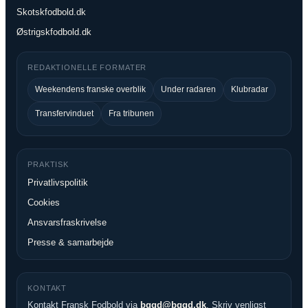
Skotskfodbold.dk
Østrigskfodbold.dk
REDAKTIONELLE FORMATER
Weekendens franske overblik
Under radaren
Klubradar
Transfervinduet
Fra tribunen
PRAKTISK
Privatlivspolitik
Cookies
Ansvarsfraskrivelse
Presse & samarbejde
KONTAKT
Kontakt Fransk Fodbold via
bggd@bggd.dk
. Skriv venligst