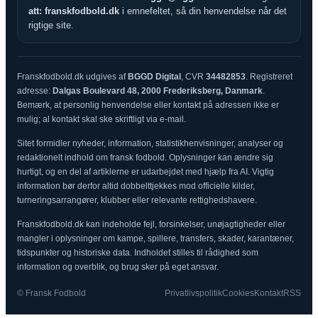
att: franskfodbold.dk
i emnefeltet, så din henvendelse når det
rigtige site.
Franskfodbold.dk udgives af
BGGD Digital
, CVR
34482853
. Registreret
adresse:
Dalgas Boulevard 48, 2000 Frederiksberg, Danmark
.
Bemærk, at personlig henvendelse eller kontakt på adressen ikke er
mulig; al kontakt skal ske skriftligt via e-mail.
Sitet formidler nyheder, information, statistikhenvisninger, analyser og
redaktionelt indhold om fransk fodbold. Oplysninger kan ændre sig
hurtigt, og en del af artiklerne er udarbejdet med hjælp fra AI. Vigtig
information bør derfor altid dobbelttjekkes mod officielle kilder,
turneringsarrangører, klubber eller relevante rettighedshavere.
Franskfodbold.dk kan indeholde fejl, forsinkelser, unøjagtigheder eller
mangler i oplysninger om kampe, spillere, transfers, skader, karantæner,
tidspunkter og historiske data. Indholdet stilles til rådighed som
information og overblik, og brug sker på eget ansvar.
© Fransk Fodbold
Privatlivspolitik
Cookies
Kontakt
RSS