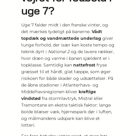
uge 7?
Uge 7 falder midt i den franske vinter, og
det mærkes tydeligt på banerne.
Vådt
topdæk og vandmættede underlag
giver
tunge forhold, der især kan koste tempo og
teknik dyrt i
National 2
og de lavere rækker,
hvor dræn og varme i banen sjældent er i
topklasse. Samtidig kan
nattefrost
fryse
græsset til et hårdt, glat tæppe, som øger
risikoen for både skader og udsættelser. På
de åbne stadioner i Atlanterhavs- og
Middelhavsregionen bliver
kraftige
vindstød
fra stormlavtryk, Mistral eller
Tramontane en ekstra taktisk faktor: lange
bolde blæser væk, hjørnespark dør i luften,
og målmandens udspark kan blive et
lotteri.