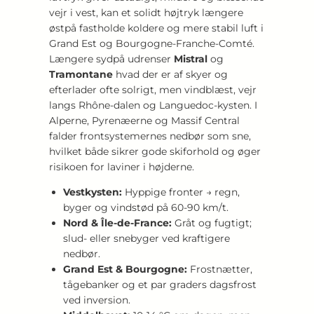
vejr i vest, kan et solidt højtryk længere
østpå fastholde koldere og mere stabil luft i
Grand Est og Bourgogne-Franche-Comté.
Længere sydpå udrenser
Mistral
og
Tramontane
hvad der er af skyer og
efterlader ofte solrigt, men vindblæst, vejr
langs Rhône-dalen og Languedoc-kysten. I
Alperne, Pyrenæerne og Massif Central
falder frontsystemernes nedbør som sne,
hvilket både sikrer gode skiforhold og øger
risikoen for laviner i højderne.
Vestkysten:
Hyppige fronter → regn,
byger og vindstød på 60-90 km/t.
Nord & Île-de-France:
Gråt og fugtigt;
slud- eller snebyger ved kraftigere
nedbør.
Grand Est & Bourgogne:
Frostnætter,
tågebanker og et par graders dagsfrost
ved inversion.