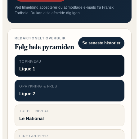
Ved tilmelding accepterer du at modtage e-mails fra Fransk
Fodbold. Du kan altid afmelde dig igen.
REDAKTIONELT OVERBLIK
Se seneste historier
Følg hele pyramiden
TOPNIVEAU
Ligue 1
OPRYKNING & PRES
Ligue 2
TREDJE NIVEAU
Le National
FIRE GRUPPER