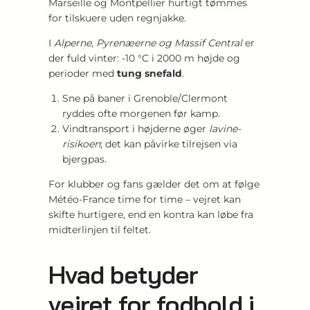
Marseille og Montpellier hurtigt tømmes
for tilskuere uden regnjakke.
I
Alperne, Pyrenæerne og Massif Central
er
der fuld vinter: -10 °C i 2000 m højde og
perioder med
tung snefald
.
Sne på baner i Grenoble/Clermont
ryddes ofte morgenen før kamp.
Vindtransport i højderne øger
lavine­
risikoen
; det kan påvirke tilrejsen via
bjergpas.
For klubber og fans gælder det om at følge
Météo-France time for time – vejret kan
skifte hurtigere, end en kontra kan løbe fra
midterlinjen til feltet.
Hvad betyder
vejret for fodbold i