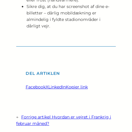
eller frost (håndvarmere).
Sikre dig, at du har screenshot af dine e-
billetter – dårlig mobildækning er
almindelig i fyldte stadionområder i
dårligt vejr.
DEL ARTIKLEN
Facebook
X
LinkedIn
Kopier link
←
Forrige artikel
Hvordan er vejret i Frankrig i
februar måned?