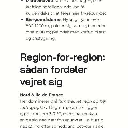
Middelhavet:
10-14 °C om dagen, men
kraftige nordlige vinde kan få
kuldeindeks til at føles nær frysepunktet.
Bjergområderne:
Hyppig nysne over
800-1200 m, pakker sig som dyb pudder
over 1500 m; perioder med kraftig blæst
og snefygning.
Region-for-region:
sådan fordeler
vejret sig
Nord & Île-de-France
Her dominerer
grå himmel, let regn og høj
luftfugtighed
. Dagtemperaturer ligger
typisk mellem 3-7 °C, mens natten kan
snige sig ned nær frysepunktet. En hurtig
nedkøling efter solnedgang betyder risiko