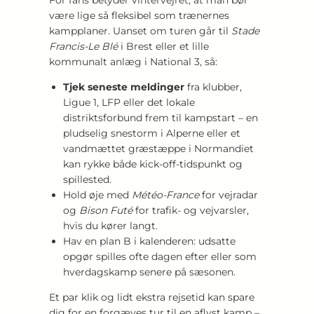
For fans betyder vintervejret, at man bør
være lige så fleksibel som trænernes
kampplaner. Uanset om turen går til
Stade
Francis-Le Blé
i Brest eller et lille
kommunalt anlæg i National 3, så:
Tjek seneste meldinger
fra klubber,
Ligue 1, LFP eller det lokale
distriktsforbund frem til kampstart – en
pludselig snestorm i Alperne eller et
vandmættet græstæppe i Normandiet
kan rykke både kick-off-tidspunkt og
spillested.
Hold øje med
Météo-France
for vejradar
og
Bison Futé
for trafik- og vejvarsler,
hvis du kører langt.
Hav en plan B i kalenderen: udsatte
opgør spilles ofte dagen efter eller som
hverdagskamp senere på sæsonen.
Et par klik og lidt ekstra rejsetid kan spare
dig for en forgæves tur til en aflyst kamp –