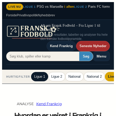
Spring
PSG vs Marseille
i aften
Paris FC formstær
LIVE NU
LIGUE 1
LIGUE 2
til
Forside
Privatlivspolitik
Nyhedsbrev
indhold
Alt om Fransk Fodbold – Fra Ligue 1 til
National 2
Nyheder, resultater, tabeller og analyser fra hele
den franske fodboldpyramide.
Kend Frankrig
Seneste Nyheder
Menu
Søg
Ligue 1
Ligue 2
National
National 2
Live
HURTIGFILTER
ANALYSE
Kend Frankrig
Hvordan er vejret i Frankrig i