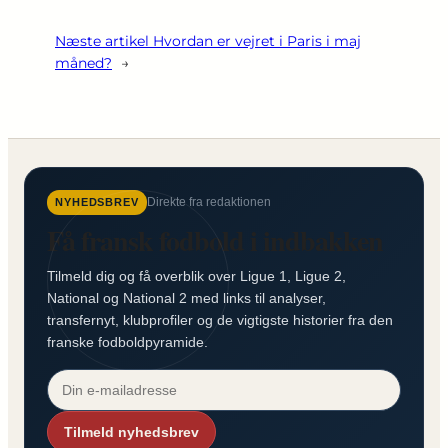
Næste artikel
Hvordan er vejret i Paris i maj
måned?
→
Direkte fra redaktionen
NYHEDSBREV
Få fransk fodbold i indbakken
Tilmeld dig og få overblik over Ligue 1, Ligue 2,
National og National 2 med links til analyser,
transfernyt, klubprofiler og de vigtigste historier fra den
franske fodboldpyramide.
Tilmeld nyhedsbrev