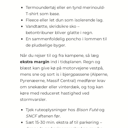
Termoundertøj eller en tynd merinould-
T-shirt som base.
Fleece eller let dun som isolerende lag.
Vandtætte, skridsikre sko –
betontribuner bliver glatte i regn.
En sammenfoldelig poncho i lommen til
de pludselige byger.
Når du rejser til og fra kampene, så læg
ekstra margin
ind i tidsplanen. Regn og
blæst kan give kø på motorvejene vestpå,
mens sne og sort is i bjergpassene (Alperne,
Pyrenæerne, Massif Central) medfører krav
om snekæder eller vinterdæk, og tog kan
køre med reduceret hastighed ved
stormvarsler.
Tjek ruteoplysninger hos
Bison Futé
og
SNCF
aftenen før.
Sæt 15-30 min. ekstra af til parkering –