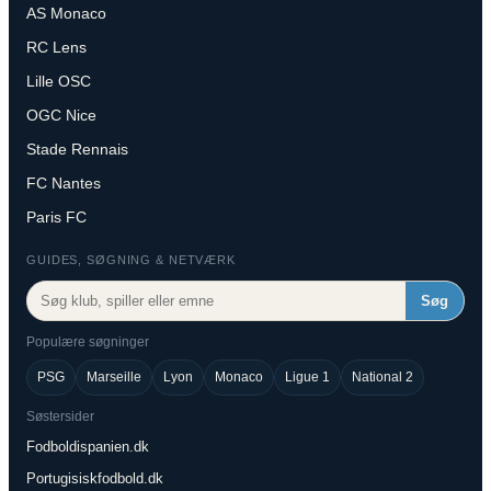
AS Monaco
RC Lens
Lille OSC
OGC Nice
Stade Rennais
FC Nantes
Paris FC
GUIDES, SØGNING & NETVÆRK
Søg
Populære søgninger
PSG
Marseille
Lyon
Monaco
Ligue 1
National 2
Søstersider
Fodboldispanien.dk
Portugisiskfodbold.dk