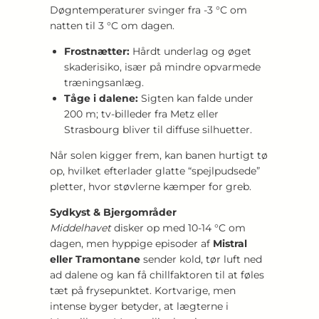
Døgntemperaturer svinger fra -3 °C om
natten til 3 °C om dagen.
Frostnætter:
Hårdt underlag og øget
skaderisiko, især på mindre opvarmede
træningsanlæg.
Tåge i dalene:
Sigten kan falde under
200 m; tv-billeder fra Metz eller
Strasbourg bliver til diffuse silhuetter.
Når solen kigger frem, kan banen hurtigt tø
op, hvilket efterlader glatte “spejl­pudsede”
pletter, hvor støvlerne kæmper for greb.
Sydkyst & Bjergområder
Middelhavet
disker op med 10-14 °C om
dagen, men hyppige episoder af
Mistral
eller Tramontane
sender kold, tør luft ned
ad dalene og kan få chillfaktoren til at føles
tæt på frysepunktet. Kortvarige, men
intense byger betyder, at lægterne i