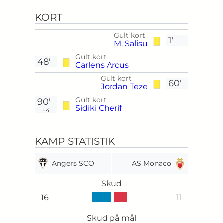
KORT
Gult kort
1'
M. Salisu
Gult kort
48'
Carlens Arcus
Gult kort
60'
Jordan Teze
Gult kort
90'
Sidiki Cherif
+4
KAMP STATISTIK
Angers SCO
AS Monaco
Skud
16
11
Skud på mål