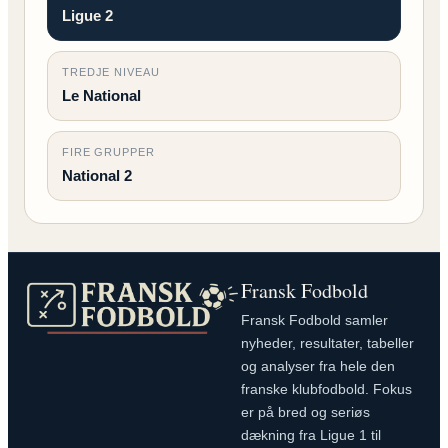
Ligue 2
TREDJE NIVEAU
Le National
FIRE GRUPPER
National 2
Fransk Fodbold
Fransk Fodbold samler
nyheder, resultater, tabeller
og analyser fra hele den
franske klubfodbold. Fokus
er på bred og seriøs
dækning fra Ligue 1 til