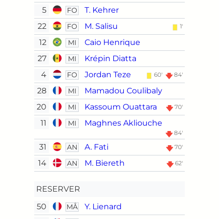
5
T. Kehrer
FO
22
M. Salisu
FO
1'
12
Caio Henrique
MI
27
Krépin Diatta
MI
4
Jordan Teze
FO
60'
84'
28
Mamadou Coulibaly
MI
20
Kassoum Ouattara
MI
70'
11
Maghnes Akliouche
MI
84'
31
A. Fati
AN
70'
14
M. Biereth
AN
62'
RESERVER
50
Y. Lienard
MÅ