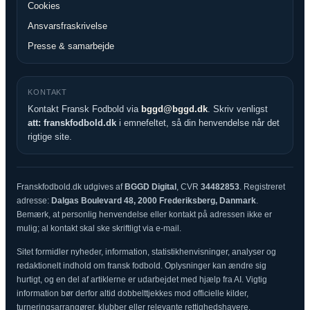
Cookies
Ansvarsfraskrivelse
Presse & samarbejde
KONTAKT
Kontakt Fransk Fodbold via
bggd@bggd.dk
. Skriv venligst
att: franskfodbold.dk
i emnefeltet, så din henvendelse når det
rigtige site.
Franskfodbold.dk udgives af
BGGD Digital
, CVR
34482853
. Registreret
adresse:
Dalgas Boulevard 48, 2000 Frederiksberg, Danmark
.
Bemærk, at personlig henvendelse eller kontakt på adressen ikke er
mulig; al kontakt skal ske skriftligt via e-mail.
Sitet formidler nyheder, information, statistikhenvisninger, analyser og
redaktionelt indhold om fransk fodbold. Oplysninger kan ændre sig
hurtigt, og en del af artiklerne er udarbejdet med hjælp fra AI. Vigtig
information bør derfor altid dobbelttjekkes mod officielle kilder,
turneringsarrangører, klubber eller relevante rettighedshavere.