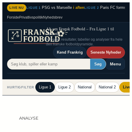
Spring
PSG vs Marseille
i aften
Paris FC formstær
LIVE NU
LIGUE 1
LIGUE 2
til
Forside
Privatlivspolitik
Nyhedsbrev
indhold
Alt om Fransk Fodbold – Fra Ligue 1 til
National 2
Nyheder, resultater, tabeller og analyser fra hele
den franske fodboldpyramide.
Kend Frankrig
Seneste Nyheder
Menu
Søg
Ligue 1
Ligue 2
National
National 2
Live
HURTIGFILTER
ANALYSE