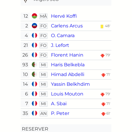
12
Hervé Koffi
MÅ
2
Carlens Arcus
FO
48'
4
O. Camara
FO
21
J. Lefort
FO
26
Florent Hanin
FO
79'
93
Haris Belkebla
MI
10
Himad Abdelli
MI
71'
14
Yassin Belkhdim
MI
6
Louis Mouton
MI
79'
7
A. Sbai
MI
71'
35
P. Peter
AN
61'
RESERVER