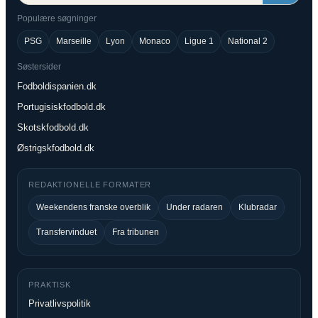
Populære søgninger
PSG
Marseille
Lyon
Monaco
Ligue 1
National 2
Søstersider
Fodboldispanien.dk
Portugisiskfodbold.dk
Skotskfodbold.dk
Østrigskfodbold.dk
REDAKTIONELLE FORMATER
Weekendens franske overblik
Under radaren
Klubradar
Transfervinduet
Fra tribunen
PRAKTISK
Privatlivspolitik