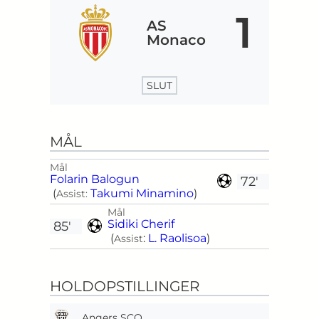
1
AS
Monaco
SLUT
MÅL
Mål
Folarin Balogun
72'
(
Takumi Minamino
)
Assist:
Mål
Sidiki Cherif
85'
(
:
L. Raolisoa
)
Assist
HOLDOPSTILLINGER
Angers SCO