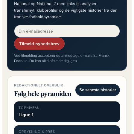
National og National 2 med links til analyser,
transfernyt, klubprofiler og de vigtigste historier fra den
franske fodboldpyramide.
Tilmeld nyhedsbrev
Ved tilmelding accepterer du at modtage e-mails fra Fransk
Fodbold. Du kan altid afmelde dig igen.
REDAKTIONELT OVERBLIK
Se seneste historier
Følg hele pyramiden
TOPNIVEAU
Ligue 1
OPRYKNING & PRES