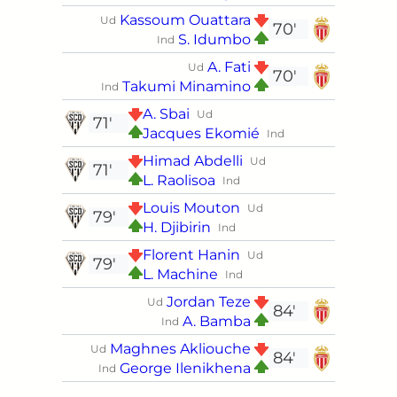
Kassoum Ouattara
Ud
70'
S. Idumbo
Ind
A. Fati
Ud
70'
Takumi Minamino
Ind
A. Sbai
Ud
71'
Jacques Ekomié
Ind
Himad Abdelli
Ud
71'
L. Raolisoa
Ind
Louis Mouton
Ud
79'
H. Djibirin
Ind
Florent Hanin
Ud
79'
L. Machine
Ind
Jordan Teze
Ud
84'
A. Bamba
Ind
Maghnes Akliouche
Ud
84'
George Ilenikhena
Ind