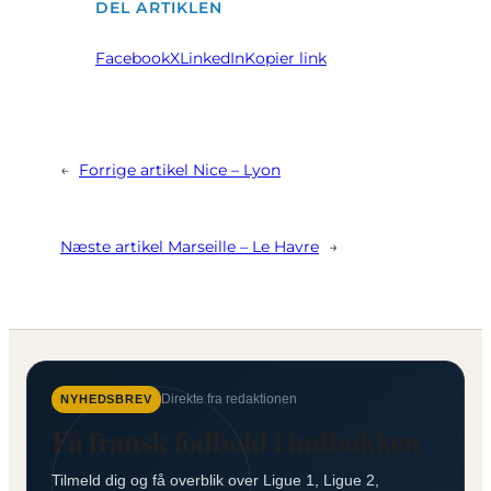
DEL ARTIKLEN
Facebook
X
LinkedIn
Kopier link
←
Forrige artikel
Nice – Lyon
Næste artikel
Marseille – Le Havre
→
Direkte fra redaktionen
NYHEDSBREV
Få fransk fodbold i indbakken
Tilmeld dig og få overblik over Ligue 1, Ligue 2,