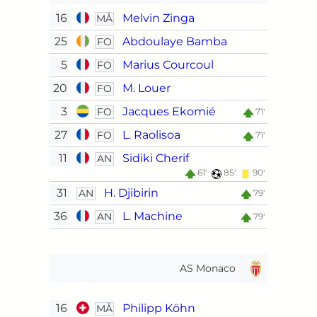
16
Melvin Zinga
MÅ
25
Abdoulaye Bamba
FO
5
Marius Courcoul
FO
20
M. Louer
FO
3
Jacques Ekomié
FO
71'
27
L. Raolisoa
FO
71'
11
Sidiki Cherif
AN
61'
85'
90'
31
H. Djibirin
AN
79'
36
L. Machine
AN
79'
AS Monaco
16
Philipp Köhn
MÅ