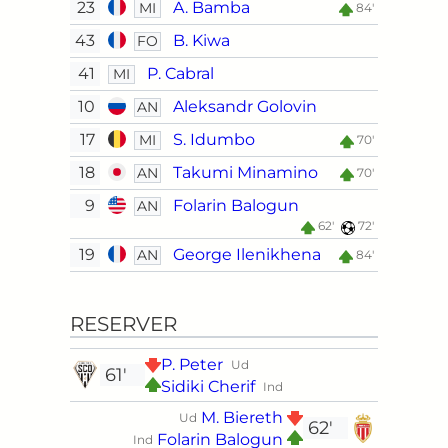
23
A. Bamba
MI
84'
43
B. Kiwa
FO
41
P. Cabral
MI
10
Aleksandr Golovin
AN
17
S. Idumbo
MI
70'
18
Takumi Minamino
AN
70'
9
Folarin Balogun
AN
62'
72'
19
George Ilenikhena
AN
84'
RESERVER
P. Peter
Ud
61'
Sidiki Cherif
Ind
M. Biereth
Ud
62'
Folarin Balogun
Ind