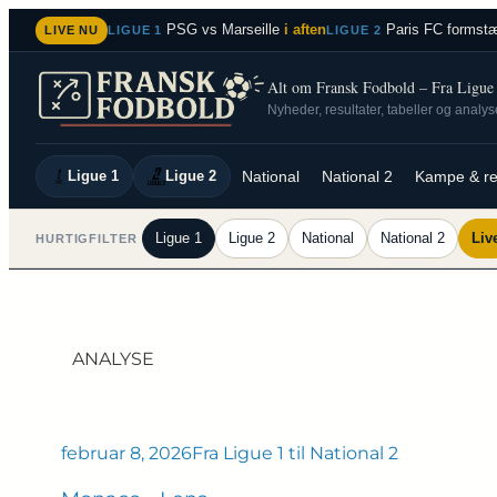
Spring
PSG vs Marseille
i aften
Paris FC formstæ
LIVE NU
LIGUE 1
LIGUE 2
til
indhold
Alt om Fransk Fodbold – Fra Ligue 1
Nyheder, resultater, tabeller og analy
Ligue 1
Ligue 2
National
National 2
Kampe & re
Ligue 1
Ligue 2
National
National 2
Liv
HURTIGFILTER
ANALYSE
februar 8, 2026
Fra Ligue 1 til National 2