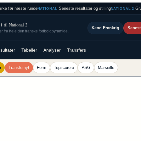
rke før næste runde
Seneste resultater og stilling
Gru
NATIONAL
NATIONAL 2
 til National 2
Kend Frankrig
Senest
ser fra hele den franske fodboldpyramide.
sultater
Tabeller
Analyser
Transfers
e
Transfernyt
Form
Topscorere
PSG
Marseille