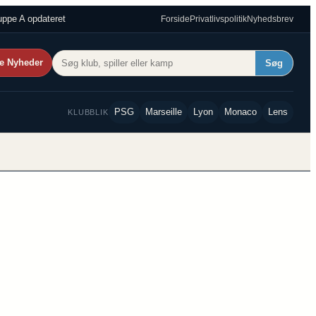
ppe A opdateret
Forside
Privatlivspolitik
Nyhedsbrev
e Nyheder
Søg
PSG
Marseille
Lyon
Monaco
Lens
KLUBBLIK