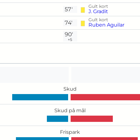
Gult kort
57'
J. Gradit
Gult kort
74'
Ruben Aguilar
90'
+5
Skud
Skud på mål
Frispark