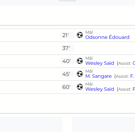
Mål
21'
Odsonne Édouard
37'
Mål
40'
Wesley Saïd
(
Assist:
Mål
45'
M. Sangare
(
F.
Assist:
Mål
60'
Wesley Saïd
(
F
Assist: