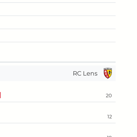
RC Lens
20
12