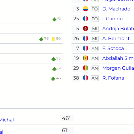
3
D. Machado
FO
25
I. Ganiou
FO
61'
5
Andrija Bulat
MI
26
A. Bermont
MI
79'
90'
7
F. Sotoca
AN
19
Abdallah Sim
AN
73'
29
Morgan Guil
AN
61'
38
R. Fofana
AN
46'
46'
Michal
61'
al