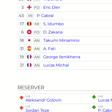
3
Eric Dier
FO
43
P. Cabral
MI
17
S. Idumbo
MI
6
D. Zakaria
FO
18
Takumi Minamino
AN
31
A. Fati
AN
19
George Ilenikhena
AN
21
Lucas Michal
AN
RESERVER
Ud
Ind
Aleksandr Golovin
Lucas 
Ud
Ind
Jordan Teze
P. Cabr