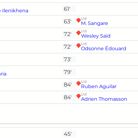
61'
 Ilenikhena
Ud
63'
M. Sangare
Ud
72'
Wesley Saïd
Ud
72'
Odsonne Édouard
73'
79'
ria
Ud
84'
Ruben Aguilar
Ud
84'
Adrien Thomasson
45'