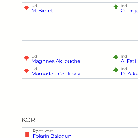
Ud
Ind
M. Biereth
George
Ud
Ind
Maghnes Akliouche
A. Fati
Ud
Ind
Mamadou Coulibaly
D. Zaka
KORT
Rødt kort
Folarin Balogun