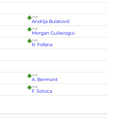
Ind
Andrija Bulatović
Ind
Morgan Guilavogui
Ind
R. Fofana
Ind
A. Bermont
Ind
F. Sotoca