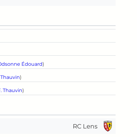
Odsonne Édouard
)
 Thauvin
)
. Thauvin
)
RC Lens