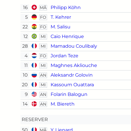
16
Philipp Köhn
MÅ
5
T. Kehrer
FO
22
M. Salisu
FO
12
Caio Henrique
MI
28
Mamadou Coulibaly
MI
4
Jordan Teze
FO
11
Maghnes Akliouche
MI
10
Aleksandr Golovin
AN
20
Kassoum Ouattara
MI
9
Folarin Balogun
AN
14
M. Biereth
AN
RESERVER
50
Y. Lienard
MÅ