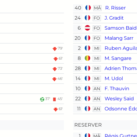
40
R. Risser
MÅ
24
J. Gradit
FO
6
Samson Baid
FO
20
Malang Sarr
FO
2
Ruben Aguil
MI
79'
8
M. Sangare
MI
61'
28
Adrien Thom
MI
73'
14
M. Udol
MI
46'
10
F. Thauvin
AN
22
Wesley Saïd
AN
37'
45'
11
Odsonne Éd
AN
61'
RESERVER
1
Régis Gurtne
MÅ