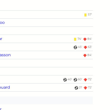
57'
oo
ar
74'
84'
45'
63'
asson
84'
40'
60'
72'
ouard
21'
72'
r