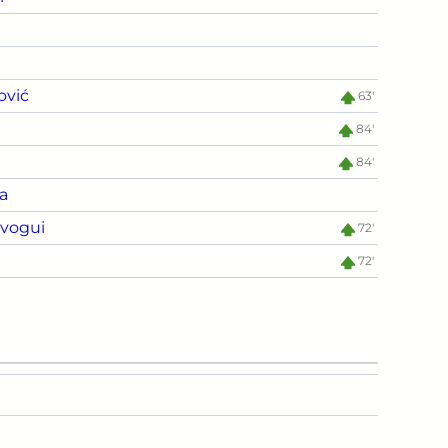
ović
63'
84'
84'
a
avogui
72'
72'