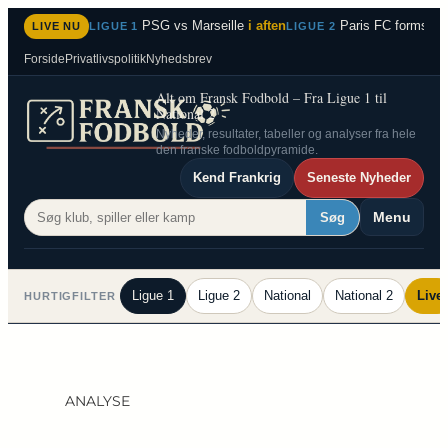
Spring
PSG vs Marseille
i aften
Paris FC formstær
LIVE NU
LIGUE 1
LIGUE 2
til
Forside
Privatlivspolitik
Nyhedsbrev
indhold
Alt om Fransk Fodbold – Fra Ligue 1 til
National 2
Nyheder, resultater, tabeller og analyser fra hele
den franske fodboldpyramide.
Kend Frankrig
Seneste Nyheder
Menu
Søg
Ligue 1
Ligue 2
National
National 2
Live
HURTIGFILTER
ANALYSE