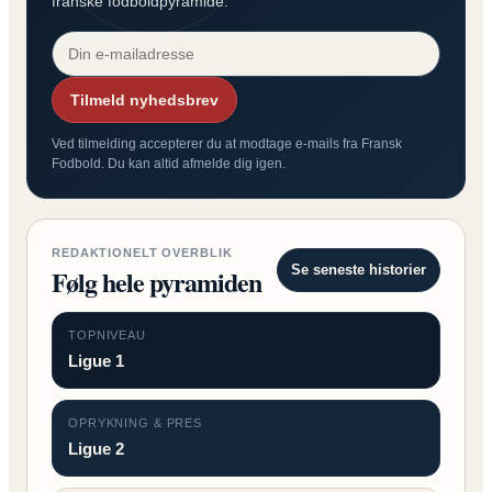
franske fodboldpyramide.
Tilmeld nyhedsbrev
Ved tilmelding accepterer du at modtage e-mails fra Fransk
Fodbold. Du kan altid afmelde dig igen.
REDAKTIONELT OVERBLIK
Se seneste historier
Følg hele pyramiden
TOPNIVEAU
Ligue 1
OPRYKNING & PRES
Ligue 2