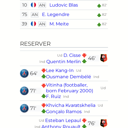
10
Ludovic Blas
AN
82'
75
E. Legendre
AN
82'
39
M. Meite
AN
82'
RESERVER
D. Cisse
Ud
46'
Quentin Merlin
Ind
Lee Kang-In
Ud
64'
Ousmane Dembélé
Ind
Vitinha (footballer,
Ud
71'
born February 2000)
F. Ruiz
Ind
Khvicha Kvaratskhelia
Ud
71'
Gonçalo Ramos
Ind
Esteban Lepaul
Ud
76'
Anthony Rouault
Ind