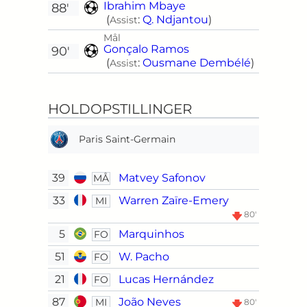
Ibrahim Mbaye
88'
(
:
Q. Ndjantou
)
Assist
Mål
Gonçalo Ramos
90'
(
:
Ousmane Dembélé
)
Assist
HOLDOPSTILLINGER
Paris Saint-Germain
39
Matvey Safonov
MÅ
33
Warren Zaïre-Emery
MI
80'
5
Marquinhos
FO
51
W. Pacho
FO
21
Lucas Hernández
FO
87
João Neves
MI
80'