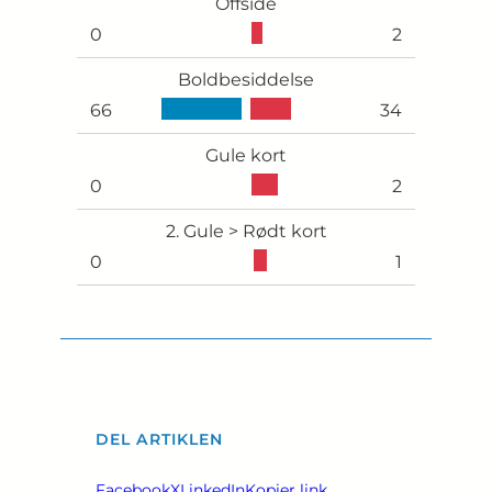
Offside
0
2
Boldbesiddelse
66
34
Gule kort
0
2
2. Gule > Rødt kort
0
1
DEL ARTIKLEN
Facebook
X
LinkedIn
Kopier link