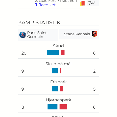
2. Gule kort > Rødt kort
74'
J. Jacquet
KAMP STATISTIK
Paris Saint-
Stade Rennais
Germain
Skud
20
6
Skud på mål
9
2
Frispark
9
5
Hjørnespark
8
6