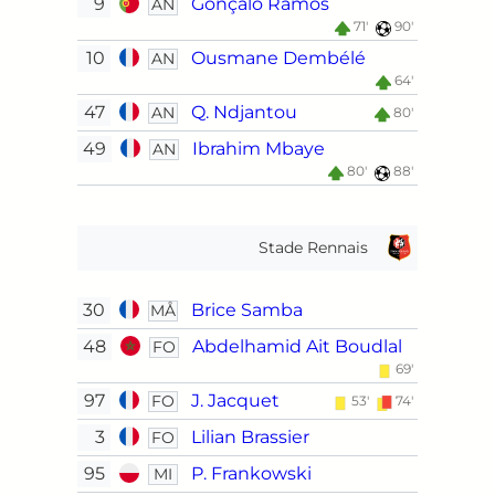
9
Gonçalo Ramos
AN
71'
90'
10
Ousmane Dembélé
AN
64'
47
Q. Ndjantou
AN
80'
49
Ibrahim Mbaye
AN
80'
88'
Stade Rennais
30
Brice Samba
MÅ
48
Abdelhamid Ait Boudlal
FO
69'
97
J. Jacquet
FO
53'
74'
3
Lilian Brassier
FO
95
P. Frankowski
MI