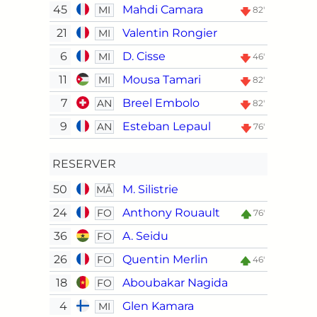
45
Mahdi Camara
MI
82'
21
Valentin Rongier
MI
6
D. Cisse
MI
46'
11
Mousa Tamari
MI
82'
7
Breel Embolo
AN
82'
9
Esteban Lepaul
AN
76'
RESERVER
50
M. Silistrie
MÅ
24
Anthony Rouault
FO
76'
36
A. Seidu
FO
26
Quentin Merlin
FO
46'
18
Aboubakar Nagida
FO
4
Glen Kamara
MI