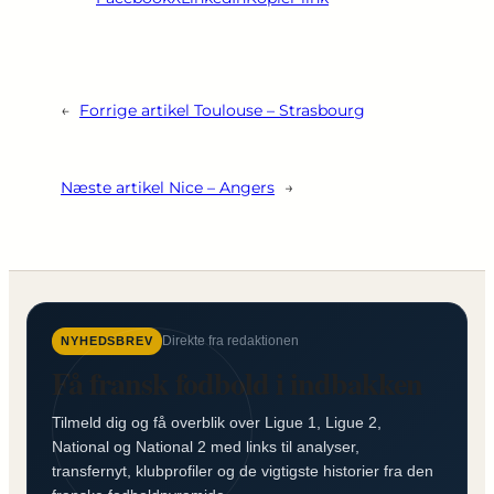
←
Forrige artikel
Toulouse – Strasbourg
Næste artikel
Nice – Angers
→
Direkte fra redaktionen
NYHEDSBREV
Få fransk fodbold i indbakken
Tilmeld dig og få overblik over Ligue 1, Ligue 2,
National og National 2 med links til analyser,
transfernyt, klubprofiler og de vigtigste historier fra den