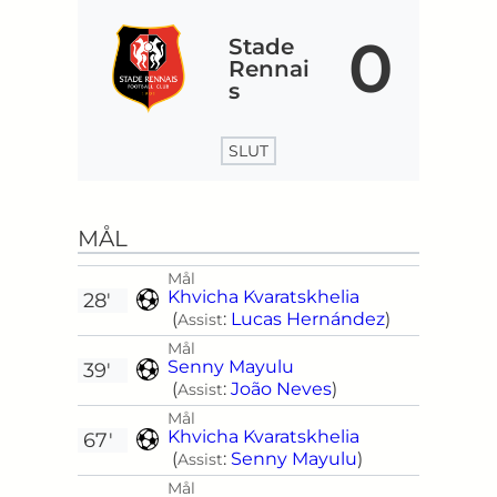
0
Stade
Rennai
s
SLUT
MÅL
Mål
Khvicha Kvaratskhelia
28'
(
:
Lucas Hernández
)
Assist
Mål
Senny Mayulu
39'
(
:
João Neves
)
Assist
Mål
Khvicha Kvaratskhelia
67'
(
:
Senny Mayulu
)
Assist
Mål