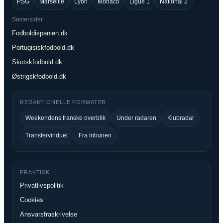
PSG
Marseille
Lyon
Monaco
Ligue 1
National 2
Søstersider
Fodboldispanien.dk
Portugisiskfodbold.dk
Skotskfodbold.dk
Østrigskfodbold.dk
REDAKTIONELLE FORMATER
Weekendens franske overblik
Under radaren
Klubradar
Transfervinduet
Fra tribunen
PRAKTISK
Privatlivspolitik
Cookies
Ansvarsfraskrivelse