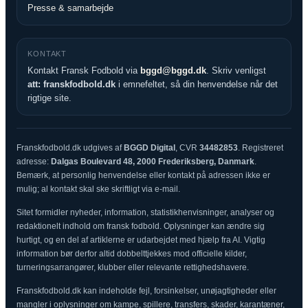
Presse & samarbejde
KONTAKT
Kontakt Fransk Fodbold via
bggd@bggd.dk
. Skriv venligst
att: franskfodbold.dk
i emnefeltet, så din henvendelse når det
rigtige site.
Franskfodbold.dk udgives af
BGGD Digital
, CVR
34482853
. Registreret
adresse:
Dalgas Boulevard 48, 2000 Frederiksberg, Danmark
.
Bemærk, at personlig henvendelse eller kontakt på adressen ikke er
mulig; al kontakt skal ske skriftligt via e-mail.
Sitet formidler nyheder, information, statistikhenvisninger, analyser og
redaktionelt indhold om fransk fodbold. Oplysninger kan ændre sig
hurtigt, og en del af artiklerne er udarbejdet med hjælp fra AI. Vigtig
information bør derfor altid dobbelttjekkes mod officielle kilder,
turneringsarrangører, klubber eller relevante rettighedshavere.
Franskfodbold.dk kan indeholde fejl, forsinkelser, unøjagtigheder eller
mangler i oplysninger om kampe, spillere, transfers, skader, karantæner,