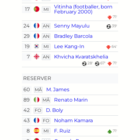
Vitinha (footballer, born
17
MI
February 2000)
71'
24
Senny Mayulu
AN
39'
29
Bradley Barcola
AN
19
Lee Kang-In
MI
64'
7
Khvicha Kvaratskhelia
AN
28'
67'
71'
RESERVER
60
M. James
MÅ
89
Renato Marin
MÅ
42
D. Boly
FO
43
Noham Kamara
FO
8
F. Ruiz
MI
71'