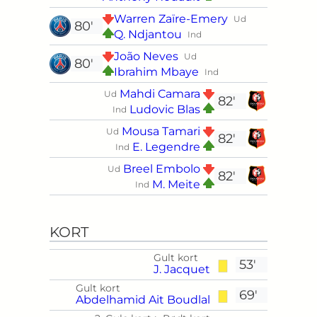
Warren Zaïre-Emery
Ud
80'
Q. Ndjantou
Ind
João Neves
Ud
80'
Ibrahim Mbaye
Ind
Mahdi Camara
Ud
82'
Ludovic Blas
Ind
Mousa Tamari
Ud
82'
E. Legendre
Ind
Breel Embolo
Ud
82'
M. Meite
Ind
KORT
Gult kort
53'
J. Jacquet
Gult kort
69'
Abdelhamid Ait Boudlal