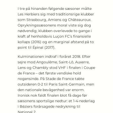
I tre på hinanden følgende sæsoner målte
Les Herbiers sig med traditionsrige klubber
som Strasbourg, Amiens og Châteauroux.
Oprykningssæsonens moral viste sig dog
nødvendig; klubben overlevede to gange i
kraft af henholdsvis Luçon FC’s finansielle
kollaps (2016) og en marginal afstand på to
point til Épinal (2017).
Kulminationen indtraf i foråret 2018. Efter
sejre mod Angoulême, Saint-Lô, Auxerre,
Lens og Chambly stod VHF i finalen i Coupe
de France – det første vendiske hold
nogensinde. På Stade de France tabte
outsideren 0-2 til Paris Saint-Germain, men
den nationale bevågenhed var enorm.
Ironisk nok faldt finalen blot få dage før
sæsonens sportslige nedtur: et 1-4-nederlag
i Béziers forårsagede nedrykning til
National 2.