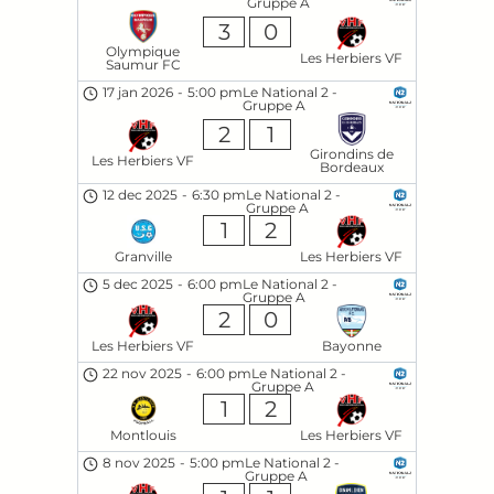
Gruppe A
3
0
Olympique
Les Herbiers VF
Saumur FC
17 jan 2026
-
5:00 pm
Le National 2 -
Gruppe A
2
1
Girondins de
Les Herbiers VF
Bordeaux
12 dec 2025
-
6:30 pm
Le National 2 -
Gruppe A
1
2
Granville
Les Herbiers VF
5 dec 2025
-
6:00 pm
Le National 2 -
Gruppe A
2
0
Les Herbiers VF
Bayonne
22 nov 2025
-
6:00 pm
Le National 2 -
Gruppe A
1
2
Montlouis
Les Herbiers VF
8 nov 2025
-
5:00 pm
Le National 2 -
Gruppe A