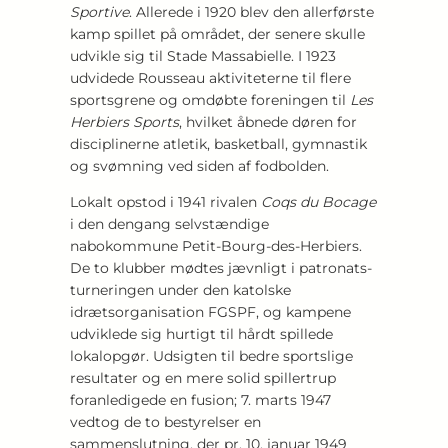
Sportive
. Allerede i 1920 blev den allerførste
kamp spillet på området, der senere skulle
udvikle sig til Stade Massabielle. I 1923
udvidede Rousseau aktiviteterne til flere
sportsgrene og omdøbte foreningen til
Les
Herbiers Sports
, hvilket åbnede døren for
disciplinerne atletik, basketball, gymnastik
og svømning ved siden af fodbolden.
Lokalt opstod i 1941 rivalen
Coqs du Bocage
i den dengang selvstændige
nabokommune Petit-Bourg-des-Herbiers.
De to klubber mødtes jævnligt i patronats-
turneringen under den katolske
idrætsorganisation FGSPF, og kampene
udviklede sig hurtigt til hårdt spillede
lokalopgør. Udsigten til bedre sportslige
resultater og en mere solid spillertrup
foranledigede en fusion; 7. marts 1947
vedtog de to bestyrelser en
sammenslutning, der pr. 10. januar 1949