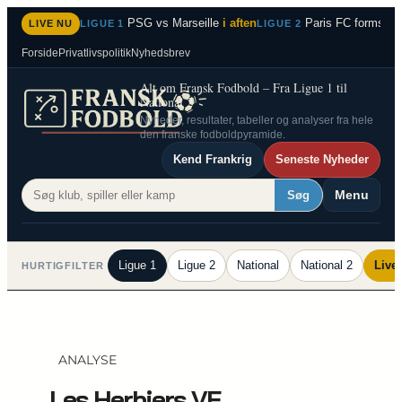
Spring
PSG vs Marseille
i aften
Paris FC formstær
LIVE NU
LIGUE 1
LIGUE 2
til
Forside
Privatlivspolitik
Nyhedsbrev
indhold
Alt om Fransk Fodbold – Fra Ligue 1 til
National 2
Nyheder, resultater, tabeller og analyser fra hele
den franske fodboldpyramide.
Kend Frankrig
Seneste Nyheder
Menu
Søg
Ligue 1
Ligue 2
National
National 2
Live
HURTIGFILTER
ANALYSE
Les Herbiers VF