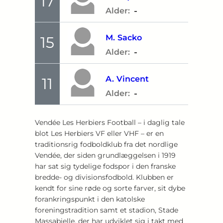
17
-
Alder:
M.
Sacko
15
-
Alder:
A.
Vincent
11
-
Alder:
Vendée Les Herbiers Football – i daglig tale
blot Les Herbiers VF eller VHF – er en
traditionsrig fodboldklub fra det nordlige
Vendée, der siden grundlæggelsen i 1919
har sat sig tydelige fodspor i den franske
bredde- og divisionsfodbold. Klubben er
kendt for sine røde og sorte farver, sit dybe
forankringspunkt i den katolske
foreningstradition samt et stadion, Stade
Massabielle, der har udviklet sig i takt med