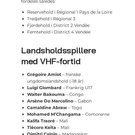
fordeles således:
Reservehold i Régional 1 Pays de la Loire
Tredjehold i Régional 3
Fjerdehold i District 2 Vendée
Femtehold i District 4 Vendée
Landsholdsspillere
med VHF-fortid
Grégoire Amiot
– franske
ungdomslandshold (-18 år)
Luigi Glombard
– Frankrig U17
Walter Bakouma
– Congo
Arsène Do Marcolino
– Gabon
Camaldine Abraw
– Togo
Mohamed M’Changama
– Comorerne
Kalifa Traoré
– Mali
Tiécoro Keita
– Mali
Dimitri Caloin
– Madagaskar