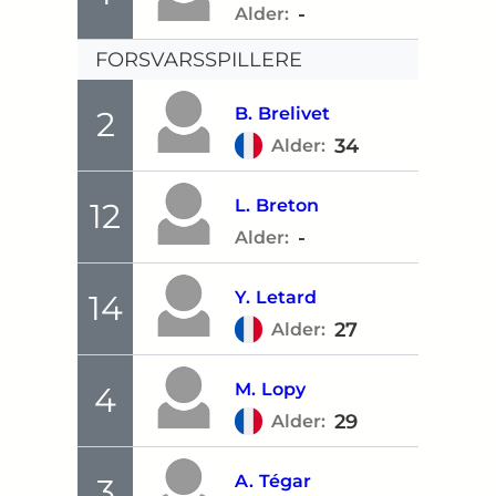
-
Alder:
FORSVARSSPILLERE
B.
Brelivet
2
34
Alder:
L.
Breton
12
-
Alder:
Y.
Letard
14
27
Alder:
M.
Lopy
4
29
Alder:
A.
Tégar
3