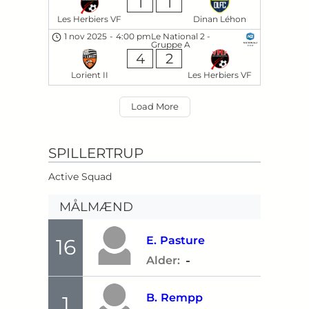
1
1
Les Herbiers VF
Dinan Léhon
1 nov 2025
-
4:00 pm
Le National 2 -
Gruppe A
4
2
Lorient II
Les Herbiers VF
Load More
SPILLERTRUP
Active Squad
MÅLMÆND
E.
Pasture
16
-
Alder:
B.
Rempp
1