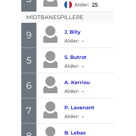
25
Alder:
MIDTBANESPILLERE
J.
Billy
9
-
Alder:
S.
Butrot
5
-
Alder:
A.
Kerriou
6
-
Alder:
P.
Lavenant
7
-
Alder:
B.
Lebas
8