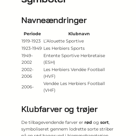
Navneændringer
Periode
Klubnavn
1919-1923
L’Alouette Sportive
1923-1949
Les Herbiers Sports
1949-
Entente Sportive Herbretaise
2002
(ESH)
2002-
Les Herbiers Vendée Football
2006
(HVF)
Vendée Les Herbiers Football
2006-
(VHF)
Klubfarver og trøjer
De tilbagevendende farver er
rød
og
sort
,
symboliseret gennem lodrette sorte striber
på en rød baggrund i hjemmebanetrøjen.