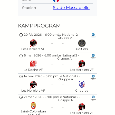
Stade Massabielle
Stadion
KAMPPROGRAM
20 feb 2026
-
6:00 pm
Le National 2 -
Gruppe A
-
-
Les Herbiers VF
Poitiers
6 mar 2026
-
6:00 pm
Le National 2 -
Gruppe A
-
-
La Roche VF
Les Herbiers VF
14 mar 2026
-
5:00 pm
Le National 2 -
Gruppe A
-
-
Les Herbiers VF
Chauray
21 mar 2026
-
5:00 pm
Le National 2 -
Gruppe A
-
-
Saint-Colomban
Les Herbiers VF
Locminé