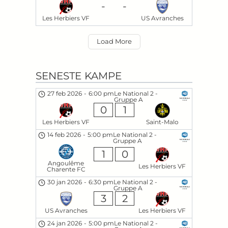
-
-
Les Herbiers VF
US Avranches
Load More
SENESTE KAMPE
27 feb 2026
-
6:00 pm
Le National 2 -
Gruppe A
0
1
Les Herbiers VF
Saint-Malo
14 feb 2026
-
5:00 pm
Le National 2 -
Gruppe A
1
0
Angoulême
Les Herbiers VF
Charente FC
30 jan 2026
-
6:30 pm
Le National 2 -
Gruppe A
3
2
US Avranches
Les Herbiers VF
24 jan 2026
-
5:00 pm
Le National 2 -