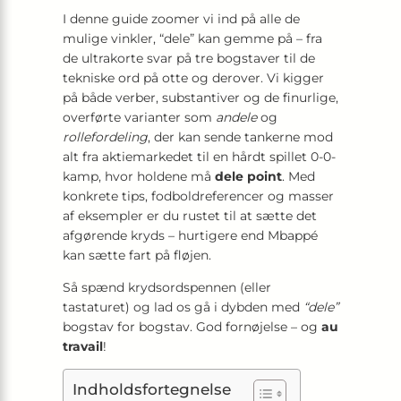
I denne guide zoomer vi ind på alle de
mulige vinkler, “dele” kan gemme på – fra
de ultrakorte svar på tre bogstaver til de
tekniske ord på otte og derover. Vi kigger
på både verber, substantiver og de finurlige,
overførte varianter som
andele
og
rollefordeling
, der kan sende tankerne mod
alt fra aktiemarkedet til en hårdt spillet 0-0-
kamp, hvor holdene må
dele point
. Med
konkrete tips, fodboldreferencer og masser
af eksempler er du rustet til at sætte det
afgørende kryds – hurtigere end Mbappé
kan sætte fart på fløjen.
Så spænd krydsordspennen (eller
tastaturet) og lad os gå i dybden med
“dele”
bogstav for bogstav. God fornøjelse – og
au
travail
!
Indholdsfortegnelse