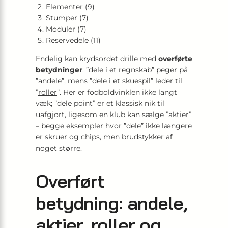
Elementer (9)
Stumper (7)
Moduler (7)
Reservedele (11)
Endelig kan krydsordet drille med
overførte
betydninger
: ”dele i et regnskab” peger på
”
andele
”, mens ”dele i et skuespil” leder til
”
roller
”. Her er fodboldvinklen ikke langt
væk; ”dele point” er et klassisk nik til
uafgjort, ligesom en klub kan sælge ”aktier”
– begge eksempler hvor ”dele” ikke længere
er skruer og chips, men brudstykker af
noget større.
Overført
betydning: andele,
aktier, roller og