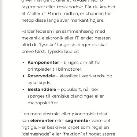
giver mange vokaler at krydse med, fx
segmenter
eller
bestanddele
. Får du krydset
et
G
eller et
B
ind i midten, er chancen for
netop disse lange svar markant højere.
Falder lederen i en sammenhæng med
mekanik, elektronik eller IT, er det næsten
altid de “fysiske” lange løsninger du skal
prøve først. Typiske bud er:
Komponenter
– bruges om alt fra
printplader til bilmotorer.
Reservedele
– klassiker i værksteds- og
cykelkryds.
Bestanddele
– populært, når der
spørges til kemiske blandinger eller
madopskrifter.
I en mere abstrakt eller økonomisk tekst
kan
elementer
eller
segmenter
være det
rigtige. Her beskriver ordet som regel en
“delmængde” eller “fraktion” af noget større