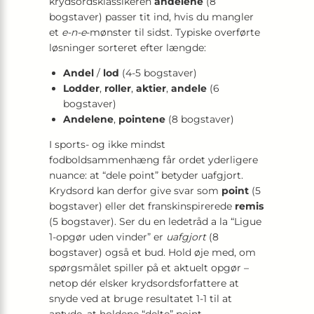
krydsordsklassikeren
andelene
(8
bogstaver) passer tit ind, hvis du mangler
et
e-n-e
-mønster til sidst. Typiske overførte
løsninger sorteret efter længde:
Andel
/
lod
(4-5 bogstaver)
Lodder
,
roller
,
aktier
,
andele
(6
bogstaver)
Andelene
,
pointene
(8 bogstaver)
I sports- og ikke mindst
fodboldsammenhæng får ordet yderligere
nuance: at “dele point” betyder uafgjort.
Krydsord kan derfor give svar som
point
(5
bogstaver) eller det franskinspirerede
remis
(5 bogstaver). Ser du en ledetråd a la “Ligue
1-opgør uden vinder” er
uafgjort
(8
bogstaver) også et bud. Hold øje med, om
spørgsmålet spiller på et aktuelt opgør –
netop dér elsker krydsordsforfattere at
snyde ved at bruge resultatet 1-1 til at