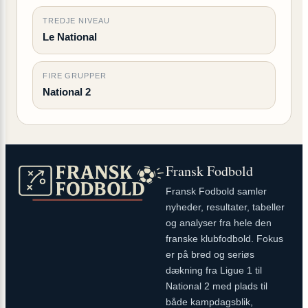
TREDJE NIVEAU
Le National
FIRE GRUPPER
National 2
Fransk Fodbold
Fransk Fodbold samler
nyheder, resultater, tabeller
og analyser fra hele den
franske klubfodbold. Fokus
er på bred og seriøs
dækning fra Ligue 1 til
National 2 med plads til
både kampdagsblik,