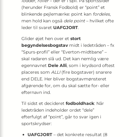
lodder, roller
– der er i spil. På sportssider
(herunder Fransk Fodbold) er “point” et
blinkende pejlemærke: point kan
fordeles
,
men hold kan også
dele point
– hvilket ofte
leder til svaret
UAFGJORT
.
Glider øjet hen over et
stort
begyndelsesbogstav
midt i ledetråden – fx
“Spurs-profil” eller “Everton-midtbane” –
skal radaren slå ud. Det kan nemlig være
egennavnet
Dele Alli
, som i krydsord oftest
placeres som
ALLI
(fire bogstaver) snarere
end DELE. Her bliver bogstav­mønsteret
afgørende for, om du skal sætte for- eller
efternavn ind.
Til sidst et decideret
fodboldhack
: Når
ledetråden indeholder ordet “dele”
efterfulgt af “point”, går to svar igen i
sports­krydser:
UAFGJORT
– det konkrete resultat (8