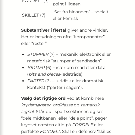
FORDELT (7)
point i ligaen
“Sat fra hinanden” – socialt
SKILLET (7)
eller kemisk
Substantiver i flertal
giver andre vinkler.
Her er betydningen ofte “komponenter”
eller “rester”:
STUMPER
(7) – mekanik, elektronik eller
metaforisk “stumper af sandheden”.
BIDDER
(6) – især om mad eller data
(
bits and pieces
-ledetråde).
PARTER
(6) – juridisk eller dramatisk
kontekst (“parter i sagen”).
Vælg det rigtige ord
ved at kombinere
krydsmønster
,
ordklasse
og
tematisk
signal
. Står du i sportssektionen og ser
“dele midtbanen” eller “dele point”, peger
krydset næsten altid på
FORDELE
eller
perfekte
FORDELT
. Skal en defensiv “skilles