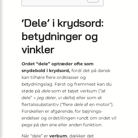
‘Dele’ i krydsord:
betydninger og
vinkler
Ordet “dele” optræder ofte som
snydebold i krydsord,
fordi det på dansk
kan tilhøre flere ordklasser og
betydningslag. Først og fremmest kan du
støde på
dele
som et bøj­et verbum (“at
dele” →
jeg deler
,
vi delte
) eller som et
flertals­substantiv (“flere
dele
af en motor”).
Forskellen er afgørende, for bøjnings­
endelser og ordstillingen rundt om ordet vil
pege på den ene eller anden funktion.
Når “dele” er
verbum
, dækker det