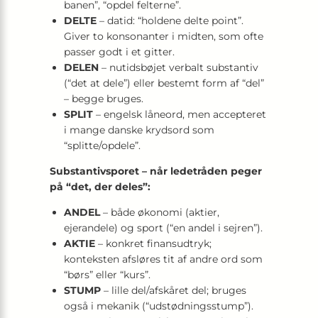
banen”, “opdel felterne”.
DELTE
– datid: “holdene delte point”.
Giver to konsonanter i midten, som ofte
passer godt i et gitter.
DELEN
– nutids­bøjet verbalt substantiv
(“det at dele”) eller bestemt form af “del”
– begge bruges.
SPLIT
– engelsk låneord, men accepteret
i mange danske krydsord som
“splitte/opdele”.
Substantiv­sporet – når ledetråden peger
på “det, der deles”:
ANDEL
– både økonomi (aktier,
ejerandele) og sport (“en andel i sejren”).
AKTIE
– konkret finans­udtryk;
konteksten afsløres tit af andre ord som
“børs” eller “kurs”.
STUMP
– lille del/afskåret del; bruges
også i mekanik (“udstødnings­stump”).