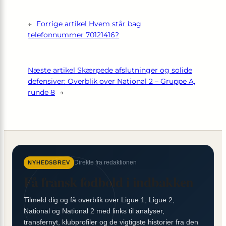
←
Forrige artikel
Hvem står bag
telefonnummer 70121416?
Næste artikel
Skærpede afslutninger og solide
defensiver: Overblik over National 2 – Gruppe A,
runde 8
→
Direkte fra redaktionen
NYHEDSBREV
Få fransk fodbold i indbakken
Tilmeld dig og få overblik over Ligue 1, Ligue 2,
National og National 2 med links til analyser,
transfernyt, klubprofiler og de vigtigste historier fra den