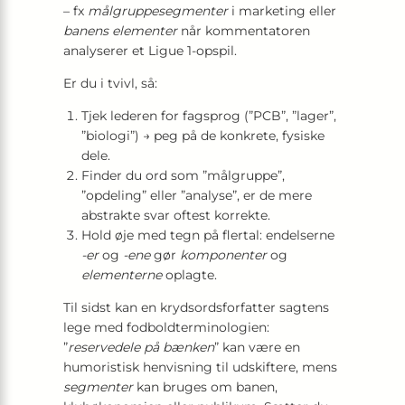
– fx
målgruppesegmenter
i marketing eller
banens elementer
når kommentatoren
analyserer et Ligue 1-opspil.
Er du i tvivl, så:
Tjek lederen for fagsprog (”PCB”, ”lager”,
”biologi”) → peg på de konkrete, fysiske
dele.
Finder du ord som ”målgruppe”,
”opdeling” eller ”analyse”, er de mere
abstrakte svar oftest korrekte.
Hold øje med tegn på flertal: endelserne
-er
og
-ene
gør
komponenter
og
elementerne
oplagte.
Til sidst kan en krydsordsforfatter sagtens
lege med fodboldterminologien:
”
reservedele på bænken
” kan være en
humoristisk henvisning til udskiftere, mens
segmenter
kan bruges om banen,