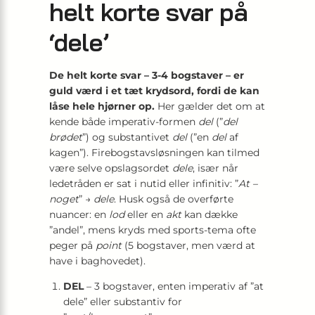
helt korte svar på
‘dele’
De helt korte svar – 3-4 bogstaver – er
guld værd i et tæt krydsord, fordi de kan
låse hele hjørner op.
Her gælder det om at
kende både imperativ-formen
del
(”
del
brødet
”) og substantivet
del
(”en
del
af
kagen”). Firebogstavsløsningen kan tilmed
være selve opslagsordet
dele
, især når
ledetråden er sat i nutid eller infinitiv: ”
At –
noget
” →
dele
. Husk også de overførte
nuancer: en
lod
eller en
akt
kan dække
”andel”, mens kryds med sports-tema ofte
peger på
point
(5 bogstaver, men værd at
have i baghovedet).
DEL
– 3 bogstaver, enten imperativ af ”at
dele” eller substantiv for