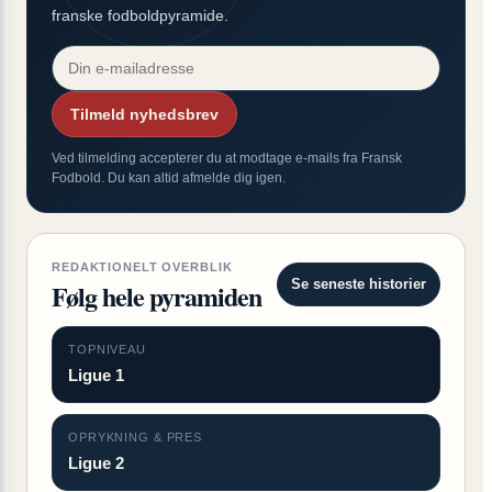
franske fodboldpyramide.
Tilmeld nyhedsbrev
Ved tilmelding accepterer du at modtage e-mails fra Fransk
Fodbold. Du kan altid afmelde dig igen.
REDAKTIONELT OVERBLIK
Se seneste historier
Følg hele pyramiden
TOPNIVEAU
Ligue 1
OPRYKNING & PRES
Ligue 2