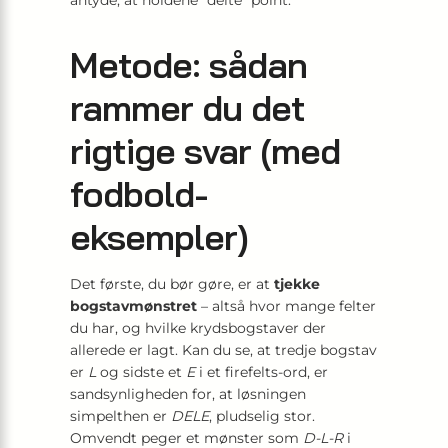
antyde, at holdene “delte” point.
Metode: sådan
rammer du det
rigtige svar (med
fodbold-
eksempler)
Det første, du bør gøre, er at
tjekke
bogstavmønstret
– altså hvor mange felter
du har, og hvilke krydsbogstaver der
allerede er lagt. Kan du se, at tredje bogstav
er
L
og sidste et
E
i et firefelts-ord, er
sandsynligheden for, at løsningen
simpelthen er
DELE
, pludselig stor.
Omvendt peger et mønster som
D-L-R
i