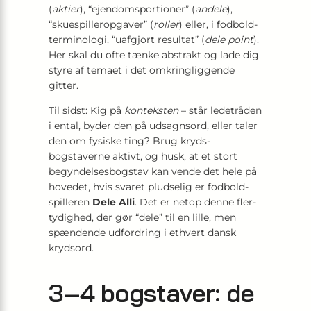
(
aktier
), “ejendoms­portioner” (
andele
),
“skuespilleropgaver” (
roller
) eller, i fodbold­
terminologi, “uafgjort resultat” (
dele point
).
Her skal du ofte tænke abstrakt og lade dig
styre af temaet i det omkring­liggende
gitter.
Til sidst: Kig på
konteksten
– står ledetråden
i ental, byder den på udsagnsord, eller taler
den om fysiske ting? Brug kryds­
bogstaverne aktivt, og husk, at et stort
begyndelses­bogstav kan vende det hele på
hovedet, hvis svaret pludselig er fodbold­
spilleren
Dele Alli
. Det er netop denne fler­
tydighed, der gør “dele” til en lille, men
spændende udfordring i ethvert dansk
krydsord.
3–4 bogstaver: de