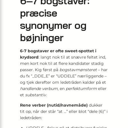
6–7 bogstaver:
præcise
synonymer og
bøjninger
6-7 bogstaver er ofte sweet-spottet i
krydsord
: langt nok til at snævre feltet ind,
men kort nok til at flere kandidater stadig
passer. Kig først på
bogstavmønsteret
– har
du fx “_DDE_E” er “UDDELE” nærliggende –
og tjek derefter om ledetråden kalder på et
handlende verbum
, en
perfektumform
eller
et
substantiv
.
Rene verber (nutid/navnemåde)
dukker
tit op, når der står “at …” eller blot “dele (6)” i
ledetråden: