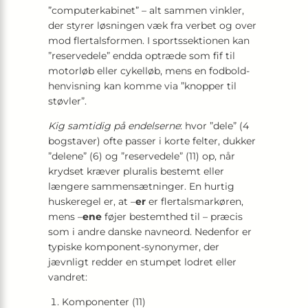
”computerkabinet” – alt sammen vinkler,
der styrer løsningen væk fra verbet og over
mod flertalsformen. I sportssektionen kan
”reservedele” endda optræde som fif til
motorløb eller cykelløb, mens en fodbold­
henvisning kan komme via ”knopper til
støvler”.
Kig samtidig på endelserne
: hvor ”dele” (4
bogstaver) ofte passer i korte felter, dukker
”delene” (6) og ”reservedele” (11) op, når
krydset kræver pluralis bestemt eller
længere sammensætninger. En hurtig
huskeregel er, at –
er
er flertalsmarkøren,
mens –
ene
føjer bestemthed til – præcis
som i andre danske navneord. Nedenfor er
typiske komponent-synonymer, der
jævnligt redder en stumpet lodret eller
vandret:
Komponenter (11)