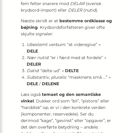
fem felter snarere mod
DELAR
(svensk
kryds­ord­-import) eller
DELER
(nutid).
Næste skridt er at
bestemme ordklasse og
bøjning
. Krydsordsforfatteren giver ofte
skjulte signaler:
Ubestemt verbum
: “at videregive” →
DELE
Nær nutid
: “er i færd med at fordele” →
DELER
Datid
: “delte ud” →
DELTE
Substantiv, pluralis
: “maskinens små …” →
DELE
/
DELENE
Læs også
temaet og den semantiske
vinkel
. Dukker ord som “bil”, “pistons” eller
“harddisk” op, er vi i den konkrete verden
(komponenter, reservedele). Ser du
derimod “kage”, “gevinst” eller “opgaver”, er
det den overførte betydning –
andele,