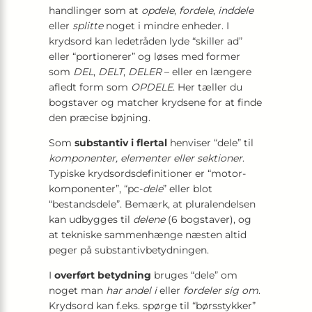
handlinger som at
opdele
,
fordele
,
inddele
eller
splitte
noget i mindre enheder. I
krydsord kan ledetråden lyde “skiller ad”
eller “portionerer” og løses med former
som
DEL
,
DELT
,
DELER
– eller en længere
afledt form som
OPDELE
. Her tæller du
bogstaver og matcher krydsene for at finde
den præcise bøjning.
Som
substantiv i flertal
henviser “dele” til
komponenter, elementer eller sektioner
.
Typiske krydsords­definitioner er “motor­
komponenter”, “pc-
dele
” eller blot
“bestands­dele”. Bemærk, at plural­endelsen
kan udbygges til
delene
(6 bogstaver), og
at tekniske sammenhænge næsten altid
peger på substantiv­betydningen.
I
overført betydning
bruges “dele” om
noget man
har andel i
eller
fordeler sig om
.
Krydsord kan f.eks. spørge til “børsstykker”