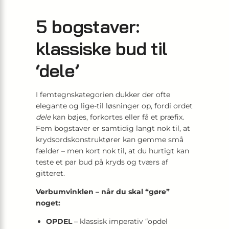
5 bogstaver:
klassiske bud til
‘dele’
I femtegns­kategorien dukker der ofte
elegante og lige-til løsninger op, fordi ordet
dele
kan bøj­es, forkort­es eller få et præfix.
Fem bogstaver er samtidig langt nok til, at
krydsordskonstruktører kan gemme små
fælder – men kort nok til, at du hurtigt kan
teste et par bud på kryds og tværs af
gitteret.
Verbum­vinklen – når du skal “gøre”
noget:
OPDEL
– klassisk imperativ “opdel