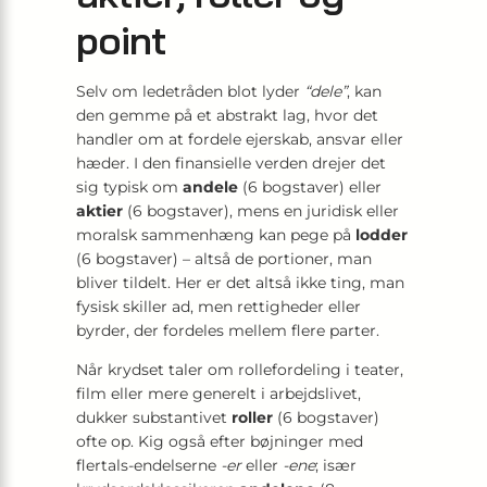
point
Selv om ledetråden blot lyder
“dele”
, kan
den gemme på et abstrakt lag, hvor det
handler om at fordele ejerskab, ansvar eller
hæder. I den finansielle verden drejer det
sig typisk om
andele
(6 bogstaver) eller
aktier
(6 bogstaver), mens en juridisk eller
moralsk sammenhæng kan pege på
lodder
(6 bogstaver) – altså de portioner, man
bliver tildelt. Her er det altså ikke ting, man
fysisk skiller ad, men rettigheder eller
byrder, der fordeles mellem flere parter.
Når krydset taler om rollefordeling i teater,
film eller mere generelt i arbejdslivet,
dukker substantivet
roller
(6 bogstaver)
ofte op. Kig også efter bøjninger med
flertals-endelserne
-er
eller
-ene
; især