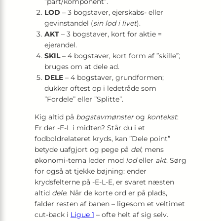
”part/komponent”.
LOD
– 3 bogstaver, ejerskabs- eller
gevinstandel (
sin lod i livet
).
AKT
– 3 bogstaver, kort for aktie =
ejerandel.
SKIL
– 4 bogstaver, kort form af ”skille”;
bruges om at dele ad.
DELE
– 4 bogstaver, grundformen;
dukker oftest op i ledetråde som
”Fordele” eller ”Splitte”.
Kig altid på
bogstavmønster
og
kontekst
:
Er der ‑E-L i midten? Står du i et
fodboldrelateret kryds, kan ”Dele point”
betyde uafgjort og pege på
del
; mens
økonomi-tema leder mod
lod
eller
akt
. Sørg
for også at tjekke bøjning: ender
krydsfelterne på ‑E-L-E, er svaret næsten
altid
dele
. Når de korte ord er på plads,
falder resten af banen – ligesom et veltimet
cut-back i
Ligue 1
– ofte helt af sig selv.