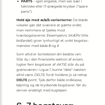
PARTS
– igen engelsk, men ses især i
tekniske eller IT-prægede krydser (“spare
parts”).
Hold øje med æ/ø/å-varianterne:
De bløde
vokaler gør det sværere at gætte ordet,
men nemmere at tjekke mod
tværbogstaverne. Eksempelvis
SKÆRV
(lille
bid/andel) giver lynhurtigt et unikt bogstav­
mønster med både
og
.
Æ
V
Som altid er
konteksten
din bedste ven:
Står du i den finansielle sektion af avisen,
lugter fem bogstaver af
AKTIE
; står du på
grønsværen i Ligue 1, kunne “dele” næsten
altid være
DELTE
, fordi holdene jo så netop
DELTE
point. Tjek derfor både ordklasse,
bøjning og de krydsende bogstaver, før du
skriver endeligt med kuglepen.