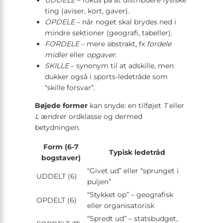
UDDELE
– fokus på at distribuere fysiske
ting (aviser, kort, gaver).
OPDELE
– når noget skal brydes ned i
mindre sektioner (geografi, tabeller).
FORDELE
– mere abstrakt, fx
fordele
midler
eller
opgaver
.
SKILLE
– synonym til at adskille, men
dukker også i sports-ledetråde som
“skille forsvar”.
Bøjede former
kan snyde: en tilføjet
T
eller
L
ændrer ordklasse og dermed
betydningen.
Form (6-7
Typisk ledetråd
bogstaver)
“Givet ud” eller “sprunget i
UDDELT (6)
puljen”
“Stykket op” – geografisk
OPDELT (6)
eller organisatorisk
“Spredt ud” – statsbudget,