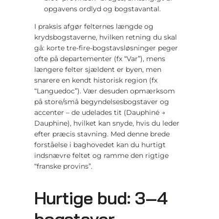
opgavens ordlyd og bogstavantal.
I praksis afgør felternes længde og
krydsbogstaverne, hvilken retning du skal
gå: korte tre-fire-bogstavsløsninger peger
ofte på departementer (fx “Var”), mens
længere felter sjældent er byen, men
snarere en kendt historisk region (fx
“Languedoc”). Vær desuden opmærksom
på store/små begyndelsesbogstaver og
accenter – de udelades tit (Dauphiné →
Dauphine), hvilket kan snyde, hvis du leder
efter præcis stavning. Med denne brede
forståelse i baghovedet kan du hurtigt
indsnævre feltet og ramme den rigtige
“franske provins”.
Hurtige bud: 3–4
bogstaver