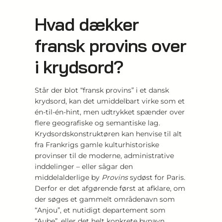
Hvad dækker
fransk provins over
i krydsord?
Står der blot “fransk provins” i et dansk
krydsord, kan det umiddelbart virke som et
én-til-én-hint, men udtrykket spænder over
flere geografiske og semantiske lag.
Krydsordskonstruktøren kan henvise til alt
fra Frankrigs gamle kulturhistoriske
provinser til de moderne, administrative
inddelinger – eller sågar den
middelalderlige by
Provins
sydøst for Paris.
Derfor er det afgørende først at afklare, om
der søges et gammelt områdenavn som
“Anjou”, et nutidigt departement som
“Aube”, eller det helt konkrete bynavn