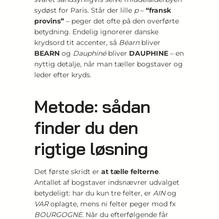
sydøst for Paris. Står der lille
p
–
“fransk
provins”
– peger det ofte på den overførte
betydning. Endelig ignorerer danske
krydsord tit accenter, så
Béarn
bliver
BEARN
og
Dauphiné
bliver
DAUPHINE
– en
nyttig detalje, når man tæller bogstaver og
leder efter kryds.
Metode: sådan
finder du den
rigtige løsning
Det første skridt er
at tælle felterne
.
Antallet af bogstaver indsnævrer udvalget
betydeligt: har du kun tre felter, er
AIN
og
VAR
oplagte, mens ni felter peger mod fx
BOURGOGNE
. Når du efterfølgende får