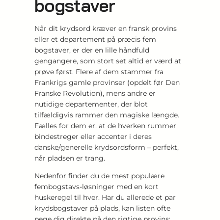
bogstaver
Når dit krydsord kræver en fransk provins
eller et departement på præcis fem
bogstaver, er der en lille håndfuld
gengangere, som stort set altid er værd at
prøve først. Flere af dem stammer fra
Frankrigs gamle provinser (opdelt før Den
Franske Revolution), mens andre er
nutidige departementer, der blot
tilfældigvis rammer den magiske længde.
Fælles for dem er, at de hverken rummer
bindestreger eller accenter i deres
danske/generelle krydsordsform – perfekt,
når pladsen er trang.
Nedenfor finder du de mest populære
fembogstavs-løsninger med en kort
huskeregel til hver. Har du allerede et par
krydsbogstaver på plads, kan listen ofte
pege dig direkte på den rigtige provins: