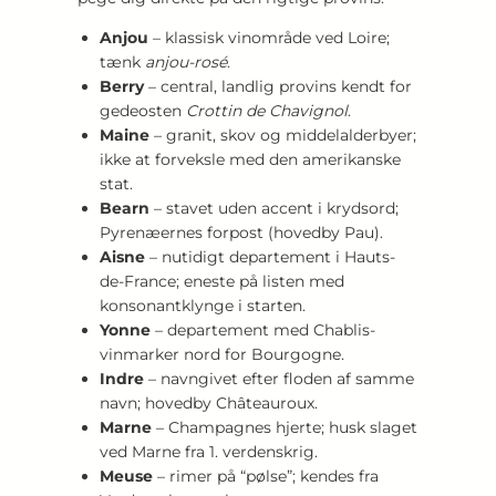
Anjou
– klassisk vinområde ved Loire;
tænk
anjou-rosé
.
Berry
– central, landlig provins kendt for
gedeosten
Crottin de Chavignol
.
Maine
– granit, skov og middelalderbyer;
ikke at forveksle med den amerikanske
stat.
Bearn
– stavet uden accent i krydsord;
Pyrenæernes forpost (hovedby Pau).
Aisne
– nutidigt departement i Hauts-
de-France; eneste på listen med
konsonantklynge i starten.
Yonne
– departement med Chablis-
vinmarker nord for Bourgogne.
Indre
– navngivet efter floden af samme
navn; hovedby Châteauroux.
Marne
– Champagnes hjerte; husk slaget
ved Marne fra 1. verdenskrig.
Meuse
– rimer på “pølse”; kendes fra