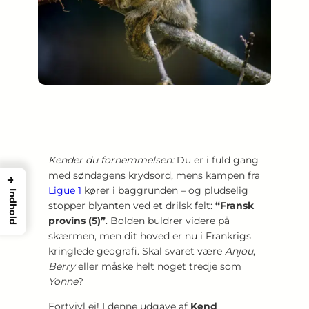
Kender du fornemmelsen:
Du er i fuld gang
med søndagens krydsord, mens kampen fra
→
Ligue 1
kører i baggrunden – og pludselig
Indhold
stopper blyanten ved et drilsk felt:
“Fransk
provins (5)”
. Bolden buldrer videre på
skærmen, men dit hoved er nu i Frankrigs
kringlede geografi. Skal svaret være
Anjou
,
Berry
eller måske helt noget tredje som
Yonne
?
Fortvivl ej! I denne udgave af
Kend