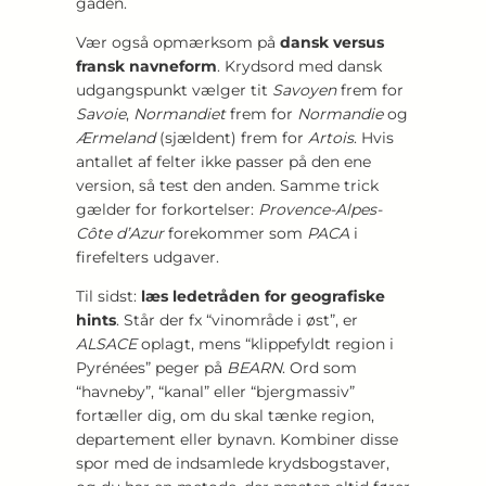
gåden.
Vær også opmærksom på
dansk versus
fransk navneform
. Krydsord med dansk
udgangspunkt vælger tit
Savoyen
frem for
Savoie
,
Normandiet
frem for
Normandie
og
Ærmeland
(sjældent) frem for
Artois
. Hvis
antallet af felter ikke passer på den ene
version, så test den anden. Samme trick
gælder for forkortelser:
Provence-Alpes-
Côte d’Azur
forekommer som
PACA
i
firefelters udgaver.
Til sidst:
læs ledetråden for geografiske
hints
. Står der fx “vinområde i øst”, er
ALSACE
oplagt, mens “klippefyldt region i
Pyrénées” peger på
BEARN
. Ord som
“havneby”, “kanal” eller “bjergmassiv”
fortæller dig, om du skal tænke region,
departement eller bynavn. Kombiner disse
spor med de indsamlede krydsbogstaver,