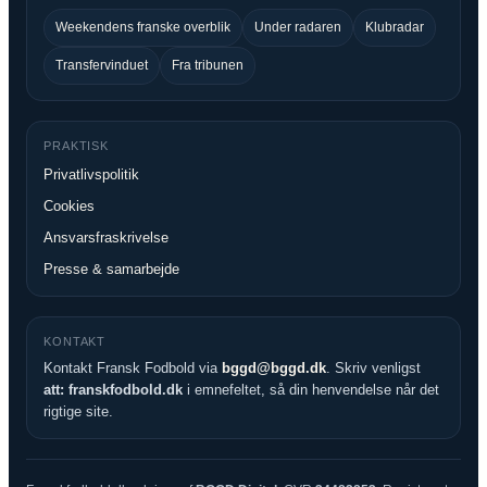
Weekendens franske overblik
Under radaren
Klubradar
Transfervinduet
Fra tribunen
PRAKTISK
Privatlivspolitik
Cookies
Ansvarsfraskrivelse
Presse & samarbejde
KONTAKT
Kontakt Fransk Fodbold via
bggd@bggd.dk
. Skriv venligst
att: franskfodbold.dk
i emnefeltet, så din henvendelse når det
rigtige site.