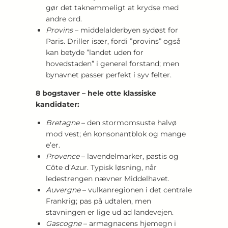
gør det taknemmeligt at krydse med
andre ord.
Provins
– middelalderbyen sydøst for
Paris. Driller især, fordi ”provins” også
kan betyde ”landet uden for
hovedstaden” i generel forstand; men
bynavnet passer perfekt i syv felter.
8 bogstaver – hele otte klassiske
kandidater:
Bretagne
– den stormomsuste halvø
mod vest; én konsonantblok og mange
e’er.
Provence
– lavendelmarker, pastis og
Côte d’Azur. Typisk løsning, når
ledestrengen nævner Middelhavet.
Auvergne
– vulkanregionen i det centrale
Frankrig; pas på udtalen, men
stavningen er lige ud ad landevejen.
Gascogne
– armagnacens hjemegn i