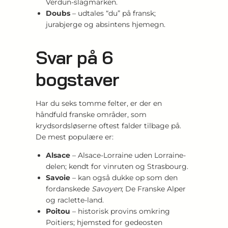
Verdun-slagmarken.
Doubs
– udtales “du” på fransk;
jurabjerge og absintens hjemegn.
Svar på 6
bogstaver
Har du seks tomme felter, er der en
håndfuld franske områder, som
krydsordsløserne oftest falder tilbage på.
De mest populære er:
Alsace
– Alsace-Lorraine uden Lorraine-
delen; kendt for vinruten og Strasbourg.
Savoie
– kan også dukke op som den
fordanskede
Savoyen
; De Franske Alper
og raclette-land.
Poitou
– historisk provins omkring
Poitiers; hjemsted for gedeosten