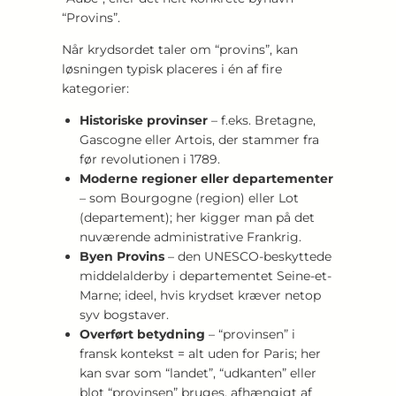
“Provins”.
Når krydsordet taler om “provins”, kan
løsningen typisk placeres i én af fire
kategorier:
Historiske provinser
– f.eks. Bretagne,
Gascogne eller Artois, der stammer fra
før revolutionen i 1789.
Moderne regioner eller departementer
– som Bourgogne (region) eller Lot
(departement); her kigger man på det
nuværende administrative Frankrig.
Byen Provins
– den UNESCO-beskyttede
middelalderby i departementet Seine-et-
Marne; ideel, hvis krydset kræver netop
syv bogstaver.
Overført betydning
– “provinsen” i
fransk kontekst = alt uden for Paris; her
kan svar som “landet”, “udkanten” eller
blot “provinsen” bruges, afhængigt af