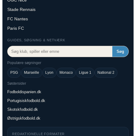
OGC Nice
Stade Rennais
FC Nantes
Paris FC
GUIDES, SØGNING & NETVÆRK
Søg
Populære søgninger
PSG
Marseille
Lyon
Monaco
Ligue 1
National 2
Søstersider
Fodboldispanien.dk
Portugisiskfodbold.dk
Skotskfodbold.dk
Østrigskfodbold.dk
REDAKTIONELLE FORMATER