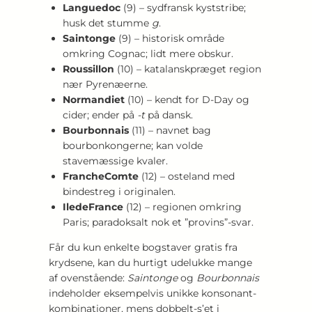
Languedoc
(9) – sydfransk kyststribe;
husk det stumme
g
.
Saintonge
(9) – historisk område
omkring Cognac; lidt mere obskur.
Roussillon
(10) – katalanskpræget region
nær Pyrenæerne.
Normandiet
(10) – kendt for D-Day og
cider; ender på
-t
på dansk.
Bourbonnais
(11) – navnet bag
bourbonkongerne; kan volde
stavemæssige kvaler.
FrancheComte
(12) – osteland med
bindestreg i originalen.
IledeFrance
(12) – regionen omkring
Paris; paradoksalt nok et ”provins”-svar.
Får du kun enkelte bogstaver gratis fra
krydsene, kan du hurtigt udelukke mange
af ovenstående:
Saintonge
og
Bourbonnais
indeholder eksempelvis unikke konsonant-
kombinationer, mens dobbelt-s’et i