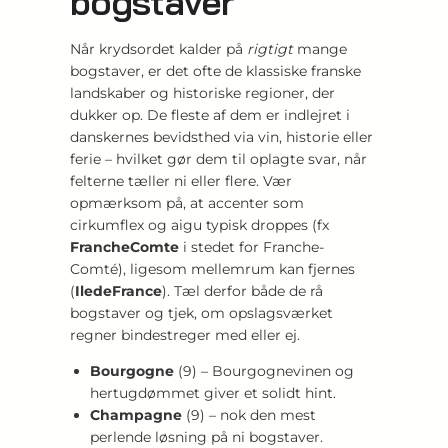
bogstaver
Når krydsordet kalder på
rigtigt
mange
bogstaver, er det ofte de klassiske franske
landskaber og historiske regioner, der
dukker op. De fleste af dem er indlejret i
danskernes bevidsthed via vin, historie eller
ferie – hvilket gør dem til oplagte svar, når
felterne tæller ni eller flere. Vær
opmærksom på, at accenter som
cirkumflex og aigu typisk droppes (fx
FrancheComte
i stedet for Franche-
Comté), ligesom mellemrum kan fjernes
(
IledeFrance
). Tæl derfor både de rå
bogstaver og tjek, om opslagsværket
regner bindestreger med eller ej.
Bourgogne
(9) – Bourgognevinen og
hertugdømmet giver et solidt hint.
Champagne
(9) – nok den mest
perlende løsning på ni bogstaver.