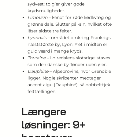
sydvest; to g’er giver gode
krydsmuligheder.
Limousin
– kendt for røde kødkvæg og
grønne dale. Slutter på -sin, hvilket ofte
låser sidste tre felter.
Lyonnais
– området omkring Frankrigs
næststørste by, Lyon. Y’et i midten er
guld værd i mange kryds.
Touraine
– Loiredalens slotsrige; staves
som den danske by Tønder uden ø’er.
Dauphine
– Alpeprovins, hvor Grenoble
ligger. Nogle skribenter medtager
accent aigu (Dauphiné), så dobbelttjek
felttællingen.
Længere
løsninger: 9+