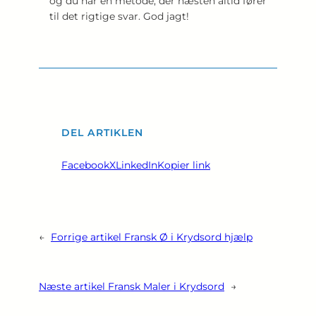
og du har en metode, der næsten altid fører
til det rigtige svar. God jagt!
DEL ARTIKLEN
Facebook
X
LinkedIn
Kopier link
←
Forrige artikel
Fransk Ø i Krydsord hjælp
Næste artikel
Fransk Maler i Krydsord
→