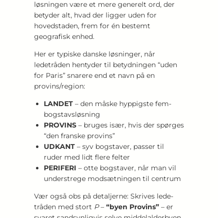
løsningen være et mere generelt ord, der
betyder alt, hvad der ligger uden for
hovedstaden, frem for én bestemt
geografisk enhed.
Her er typiske danske løsninger, når
ledetråden hentyder til betydningen “uden
for Paris” snarere end et navn på en
provins/region:
LANDET
– den måske hyppigste fem-
bogstavsløsning
PROVINS
– bruges især, hvis der spørges
“den franske provins”
UDKANT
– syv bogstaver, passer til
ruder med lidt flere felter
PERIFERI
– otte bogstaver, når man vil
understrege modsætningen til centrum
Vær også obs på detaljerne: Skrives lede­
tråden med stort
P
–
“byen Provins”
– er
svaret sandsynligvis selve middelalderbyen