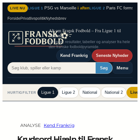
Spring
PSG vs Marseille
i aften
Paris FC formstær
LIVE NU
LIGUE 1
LIGUE 2
til
Forside
Privatlivspolitik
Nyhedsbrev
indhold
Alt om Fransk Fodbold – Fra Ligue 1 til
National 2
Nyheder, resultater, tabeller og analyser fra hele
den franske fodboldpyramide.
Kend Frankrig
Seneste Nyheder
Menu
Søg
Ligue 1
Ligue 2
National
National 2
Live
HURTIGFILTER
ANALYSE
Kend Frankrig
Krydsord Hjælp til Fransk