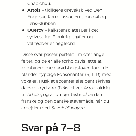
Chabichou.
Artois
– tidligere grevskab ved Den
Engelske Kanal; associeret med øl og
Lens-klubben.
Quercy
– kalkstensplateauer i det
sydvestlige Frankrig; trøfler og
valnødder er nøgleord.
Disse svar passer perfekt i midterlange
felter, og de er alle forholdsvis lette at
kombinere med krydsbogstaver, fordi de
blander hyppige konsonanter (S, T, R) med
vokaler. Husk at accenter sjældent skrives i
danske krydsord (f.eks. bliver
Artois
aldrig
til
Artoïs
), og at du bør teste både den
franske og den danske stavemåde, når du
arbejder med
Savoie/Savoyen
.
Svar på 7–8