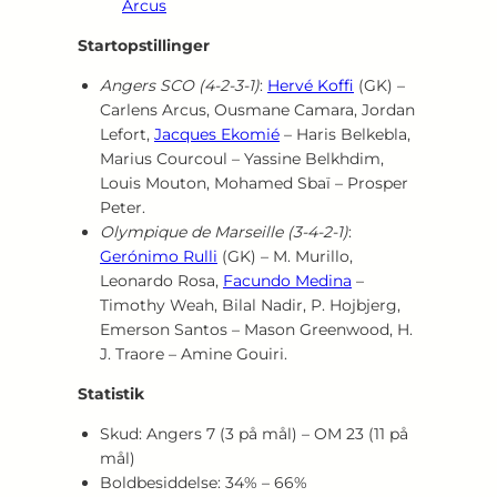
Arcus
Startopstillinger
Angers SCO (4‑2‑3‑1)
:
Hervé Koffi
(GK) –
Carlens Arcus, Ousmane Camara, Jordan
Lefort,
Jacques Ekomié
– Haris Belkebla,
Marius Courcoul – Yassine Belkhdim,
Louis Mouton, Mohamed Sbaï – Prosper
Peter.
Olympique de Marseille (3‑4‑2‑1)
:
Gerónimo Rulli
(GK) – M. Murillo,
Leonardo Rosa,
Facundo Medina
–
Timothy Weah, Bilal Nadir, P. Hojbjerg,
Emerson Santos – Mason Greenwood, H.
J. Traore – Amine Gouiri.
Statistik
Skud: Angers 7 (3 på mål) – OM 23 (11 på
mål)
Boldbesiddelse: 34% – 66%