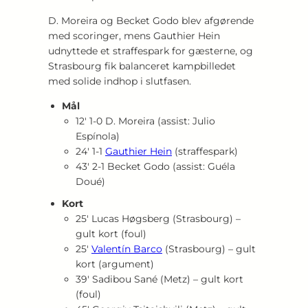
D. Moreira og Becket Godo blev afgørende
med scoringer, mens Gauthier Hein
udnyttede et straffespark for gæsterne, og
Strasbourg fik balanceret kampbilledet
med solide indhop i slutfasen.
Mål
12′ 1‑0 D. Moreira (assist: Julio
Espínola)
24′ 1‑1
Gauthier Hein
(straffespark)
43′ 2‑1 Becket Godo (assist: Guéla
Doué)
Kort
25′ Lucas Høgsberg (Strasbourg) –
gult kort (foul)
25′
Valentín Barco
(Strasbourg) – gult
kort (argument)
39′ Sadibou Sané (Metz) – gult kort
(foul)