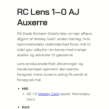
RC Lens 1‑0 AJ
Auxerre
På Stade Bollaert‑Delelis blev en tæt affære
afgjort af Wesley Saïd i anden halvleg, hvor
hjemmeholdets vedholdenhed foran mål til
sidst gav udbytte i en kamp med mange
dueller og advarsler til gæsterne.
Lens producerede flest afslutninger og
havde kampen igennem den største
faregrad, mens Auxerre aldrig fik sendt et
forsøg på mål.
Mål
65′ 1‑0
Wesley Saïd
(assist: Momodou
Sarr)
Kort