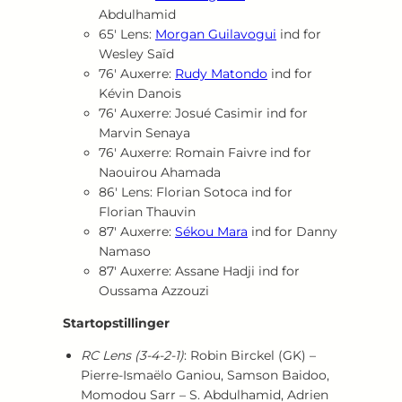
Abdulhamid
65′ Lens:
Morgan Guilavogui
ind for
Wesley Saïd
76′ Auxerre:
Rudy Matondo
ind for
Kévin Danois
76′ Auxerre: Josué Casimir ind for
Marvin Senaya
76′ Auxerre: Romain Faivre ind for
Naouirou Ahamada
86′ Lens: Florian Sotoca ind for
Florian Thauvin
87′ Auxerre:
Sékou Mara
ind for Danny
Namaso
87′ Auxerre: Assane Hadji ind for
Oussama Azzouzi
Startopstillinger
RC Lens (3‑4‑2‑1)
: Robin Birckel (GK) –
Pierre‑Ismaëlo Ganiou, Samson Baidoo,
Momodou Sarr – S. Abdulhamid, Adrien