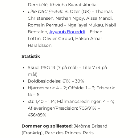
Dembélé, Khvicha Kvaratskhelia.
Lille OSC (4‑3‑3)
: B. Ozer (GK) – Thomas
Christensen, Nathan Ngoy, Aïssa Mandi,
Romain Perraud – Ngal’ayel Mukau, Nabil
Bentaleb,
Ayyoub Bouaddi
– Ethan
Lottin, Olivier Giroud, Hákon Arnar
Haraldsson.
Statistik
Skud: PSG 13 (7 på mål) – Lille 7 (4 på
mål)
Boldbesiddelse: 61% – 39%
Hjørnespark: 4 – 2; Offside: 1 – 3; Frispark:
14 – 6
xG: 1,40 – 1,14; Målmandsredninger: 4 – 4;
Afleveringer/Præcision: 705/91% –
436/85%
Dommer og spillested
: Jérôme Brisard
(Frankrig), Parc des Princes, Paris.