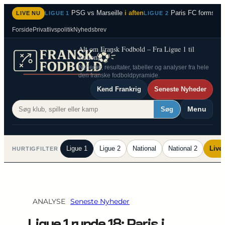
Spring
PSG vs Marseille
i aften
Paris FC formstær
LIVE NU
LIGUE 1
LIGUE 2
til
Forside
Privatlivspolitik
Nyhedsbrev
indhold
Alt om Fransk Fodbold – Fra Ligue 1 til
National 2
Nyheder, resultater, tabeller og analyser fra hele
den franske fodboldpyramide.
Kend Frankrig
Seneste Nyheder
Menu
Søg
Ligue 1
Ligue 2
National
National 2
Live
HURTIGFILTER
ANALYSE
Seneste Nyheder
Ligue 1 runde 18: Paris i