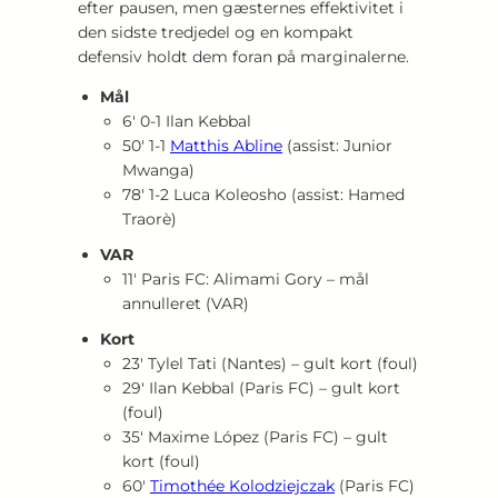
efter pausen, men gæsternes effektivitet i
den sidste tredjedel og en kompakt
defensiv holdt dem foran på marginalerne.
Mål
6′ 0‑1 Ilan Kebbal
50′ 1‑1
Matthis Abline
(assist: Junior
Mwanga)
78′ 1‑2 Luca Koleosho (assist: Hamed
Traorè)
VAR
11′ Paris FC: Alimami Gory – mål
annulleret (VAR)
Kort
23′ Tylel Tati (Nantes) – gult kort (foul)
29′ Ilan Kebbal (Paris FC) – gult kort
(foul)
35′ Maxime López (Paris FC) – gult
kort (foul)
60′
Timothée Kolodziejczak
(Paris FC)