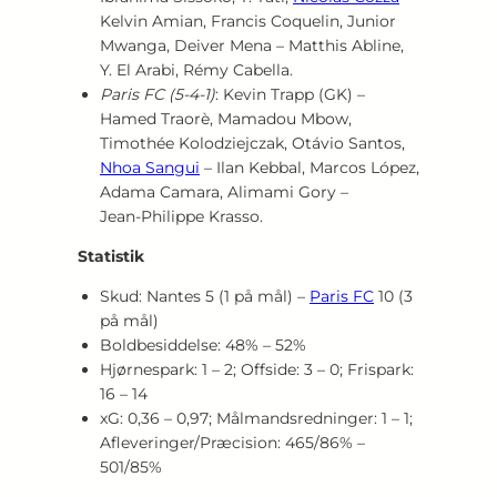
Kelvin Amian, Francis Coquelin, Junior
Mwanga, Deiver Mena – Matthis Abline,
Y. El Arabi, Rémy Cabella.
Paris FC (5‑4‑1)
: Kevin Trapp (GK) –
Hamed Traorè, Mamadou Mbow,
Timothée Kolodziejczak, Otávio Santos,
Nhoa Sangui
– Ilan Kebbal, Marcos López,
Adama Camara, Alimami Gory –
Jean‑Philippe Krasso.
Statistik
Skud: Nantes 5 (1 på mål) –
Paris FC
10 (3
på mål)
Boldbesiddelse: 48% – 52%
Hjørnespark: 1 – 2; Offside: 3 – 0; Frispark:
16 – 14
xG: 0,36 – 0,97; Målmandsredninger: 1 – 1;
Afleveringer/Præcision: 465/86% –
501/85%