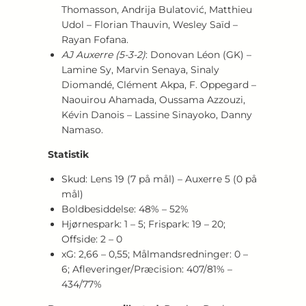
Thomasson, Andrija Bulatović, Matthieu
Udol – Florian Thauvin, Wesley Saïd –
Rayan Fofana.
AJ Auxerre (5‑3‑2)
: Donovan Léon (GK) –
Lamine Sy, Marvin Senaya, Sinaly
Diomandé, Clément Akpa, F. Oppegard –
Naouirou Ahamada, Oussama Azzouzi,
Kévin Danois – Lassine Sinayoko, Danny
Namaso.
Statistik
Skud: Lens 19 (7 på mål) – Auxerre 5 (0 på
mål)
Boldbesiddelse: 48% – 52%
Hjørnespark: 1 – 5; Frispark: 19 – 20;
Offside: 2 – 0
xG: 2,66 – 0,55; Målmandsredninger: 0 –
6; Afleveringer/Præcision: 407/81% –
434/77%