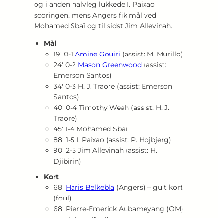
og i anden halvleg lukkede I. Paixao
scoringen, mens Angers fik mål ved
Mohamed Sbaï og til sidst Jim Allevinah.
Mål
19′ 0‑1
Amine Gouiri
(assist: M. Murillo)
24′ 0‑2
Mason Greenwood
(assist:
Emerson Santos)
34′ 0‑3 H. J. Traore (assist: Emerson
Santos)
40′ 0‑4 Timothy Weah (assist: H. J.
Traore)
45′ 1‑4 Mohamed Sbaï
88′ 1‑5 I. Paixao (assist: P. Hojbjerg)
90′ 2‑5 Jim Allevinah (assist: H.
Djibirin)
Kort
68′
Haris Belkebla
(Angers) – gult kort
(foul)
68′ Pierre‑Emerick Aubameyang (OM)