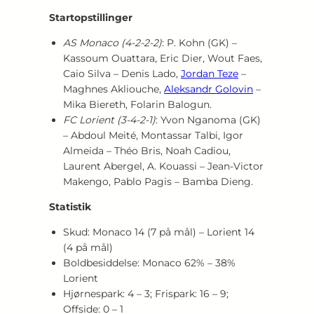
Startopstillinger
AS Monaco (4‑2‑2‑2)
: P. Kohn (GK) –
Kassoum Ouattara, Eric Dier, Wout Faes,
Caio Silva – Denis Lado,
Jordan Teze
–
Maghnes Akliouche,
Aleksandr Golovin
–
Mika Biereth, Folarin Balogun.
FC Lorient (3‑4‑2‑1)
: Yvon Nganoma (GK)
– Abdoul Meité, Montassar Talbi, Igor
Almeida – Théo Bris, Noah Cadiou,
Laurent Abergel, A. Kouassi – Jean‑Victor
Makengo, Pablo Pagis – Bamba Dieng.
Statistik
Skud: Monaco 14 (7 på mål) – Lorient 14
(4 på mål)
Boldbesiddelse: Monaco 62% – 38%
Lorient
Hjørnespark: 4 – 3; Frispark: 16 – 9;
Offside: 0 – 1