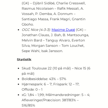
(GK) – Djibril Sidibé, Charlie Cresswell,
Rasmus Nicolaisen – Rafik Messali, A.
Vossah, P. Demba, A. Donnum –
Santiago Massa, Frank Magri, Gnantin
Gboho.
OGC Nice (4‑3‑3)
:
Maxime Dupé
(GK) –
Jonathan Clauss, J. Bah, B. Mantsounga,
Melvin Bard – Tanguy Alvaro, Everton
Silva, Morgan Sanson – Tom Louchet,
Sepe Wahi, Isak Jansson.
Statistik
Skud: Toulouse 22 (10 på mål) – Nice 15 (6
på mål)
Boldbesiddelse: 43% – 57%
Hjørnespark: 6 – 7; Frispark: 12 – 17;
Offside: 0 – 1
xG: 1,84 – 1,99; Målmandsredninger: 5 – 4;
Afleveringer/Præcision: 387/83% –
516/85%