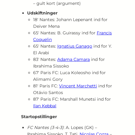
– gult kort (argument)
Udskiftninger
18′ Nantes: Johann Lepenant ind for
Deiver Mena
65′ Nantes: B. Guirassy ind for
Francis
Coquelin
65′ Nantes:
Ignatius Ganago
ind for Y.
El Arabi
83′ Nantes:
Adama Camara
ind for
Ibrahima Sissoko
67′ Paris FC: Luca Koleosho ind for
Alimami Gory
81′ Paris FC:
Vincent Marchetti
ind for
Otávio Santos
87′ Paris FC: Marshall Munetsi ind for
Ilan Kebbal
Startopstillinger
FC Nantes (3‑4‑3)
: A. Lopes (GK) –
Ibrahima Sissoko, T. Tati,
Nicolas Cozza
–