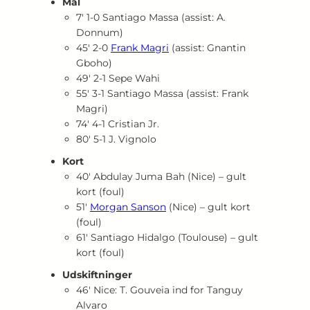
Mål
7′ 1‑0 Santiago Massa (assist: A.
Donnum)
45′ 2‑0
Frank Magri
(assist: Gnantin
Gboho)
49′ 2‑1 Sepe Wahi
55′ 3‑1 Santiago Massa (assist: Frank
Magri)
74′ 4‑1 Cristian Jr.
80′ 5‑1 J. Vignolo
Kort
40′ Abdulay Juma Bah (Nice) – gult
kort (foul)
51′
Morgan Sanson
(Nice) – gult kort
(foul)
61′ Santiago Hidalgo (Toulouse) – gult
kort (foul)
Udskiftninger
46′ Nice: T. Gouveia ind for Tanguy
Alvaro