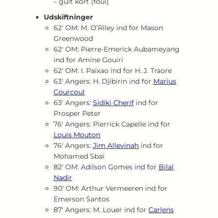
– gult kort (foul)
Udskiftninger
62′ OM: M. O’Riley ind for Mason
Greenwood
62′ OM: Pierre‑Emerick Aubameyang
ind for Amine Gouiri
62′ OM: I. Paixao ind for H. J. Traore
63′ Angers: H. Djibirin ind for
Marius
Courcoul
63′ Angers:
Sidiki Cherif
ind for
Prosper Peter
76′ Angers: Pierrick Capelle ind for
Louis Mouton
76′ Angers:
Jim Allevinah
ind for
Mohamed Sbaï
82′ OM: Adilson Gomes ind for
Bilal
Nadir
90′ OM: Arthur Vermeeren ind for
Emerson Santos
87′ Angers: M. Louer ind for
Carlens