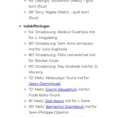
45′ Georgiy Tsitaishvili (Metz) – gult
kort (foul)
58′ Terry Yegbe (Metz) – gult kort
(foul)
Udskiftninger
64′ Strasbourg: Abdoul Ouattara ind
for L. Hogsberg
80′ Strasbourg: Sam Amo‑Ameyaw
ind for Julio Espínola
80′ Strasbourg: Félix Lemaréchal ind
for Becket Godo
90′ Strasbourg: Ray Andrade ind for D.
Moreira
72′ Metz: Abdoulaye Touré ind for
Jessy Deminguet
72′ Metz:
Giorgi Abuashvili
ind for
Fodé Ballo‑Touré
81′ Metz:
Joel Asoro
ind for I. Sane
90′ Metz:
Benjamin Stambouli
ind for
Jean‑Philippe Gbamin