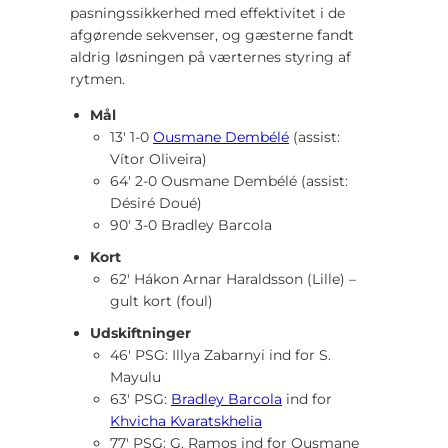
pasningssikkerhed med effektivitet i de
afgørende sekvenser, og gæsterne fandt
aldrig løsningen på værternes styring af
rytmen.
Mål
13′ 1‑0
Ousmane Dembélé
(assist:
Vítor Oliveira)
64′ 2‑0 Ousmane Dembélé (assist:
Désiré Doué)
90′ 3‑0 Bradley Barcola
Kort
62′ Hákon Arnar Haraldsson (Lille) –
gult kort (foul)
Udskiftninger
46′ PSG: Illya Zabarnyi ind for S.
Mayulu
63′ PSG:
Bradley Barcola
ind for
Khvicha Kvaratskhelia
77′ PSG: G. Ramos ind for Ousmane