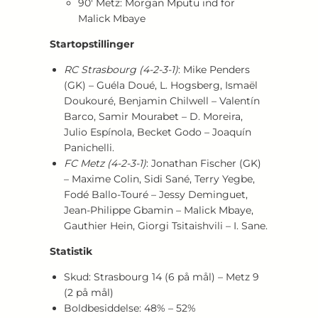
90′ Metz: Morgan Mputu ind for
Malick Mbaye
Startopstillinger
RC Strasbourg (4‑2‑3‑1)
: Mike Penders
(GK) – Guéla Doué, L. Hogsberg, Ismaël
Doukouré, Benjamin Chilwell – Valentín
Barco, Samir Mourabet – D. Moreira,
Julio Espínola, Becket Godo – Joaquín
Panichelli.
FC Metz (4‑2‑3‑1)
: Jonathan Fischer (GK)
– Maxime Colin, Sidi Sané, Terry Yegbe,
Fodé Ballo‑Touré – Jessy Deminguet,
Jean‑Philippe Gbamin – Malick Mbaye,
Gauthier Hein, Giorgi Tsitaishvili – I. Sane.
Statistik
Skud: Strasbourg 14 (6 på mål) – Metz 9
(2 på mål)
Boldbesiddelse: 48% – 52%