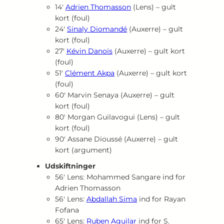
14′
Adrien Thomasson
(Lens) – gult
kort (foul)
24′
Sinaly Diomandé
(Auxerre) – gult
kort (foul)
27′
Kévin Danois
(Auxerre) – gult kort
(foul)
51′
Clément Akpa
(Auxerre) – gult kort
(foul)
60′ Marvin Senaya (Auxerre) – gult
kort (foul)
80′ Morgan Guilavogui (Lens) – gult
kort (foul)
90′ Assane Dioussé (Auxerre) – gult
kort (argument)
Udskiftninger
56′ Lens: Mohammed Sangare ind for
Adrien Thomasson
56′ Lens:
Abdallah Sima
ind for Rayan
Fofana
65′ Lens:
Ruben Aguilar
ind for S.