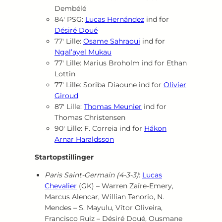
Dembélé
84′ PSG:
Lucas Hernández
ind for
Désiré Doué
77′ Lille:
Osame Sahraoui
ind for
Ngal’ayel Mukau
77′ Lille: Marius Broholm ind for Ethan
Lottin
77′ Lille: Soriba Diaoune ind for
Olivier
Giroud
87′ Lille:
Thomas Meunier
ind for
Thomas Christensen
90′ Lille: F. Correia ind for
Hákon
Arnar Haraldsson
Startopstillinger
Paris Saint‑Germain (4‑3‑3)
:
Lucas
Chevalier
(GK) – Warren Zaïre‑Emery,
Marcus Alencar, Willian Tenorio, N.
Mendes – S. Mayulu, Vítor Oliveira,
Francisco Ruiz – Désiré Doué, Ousmane