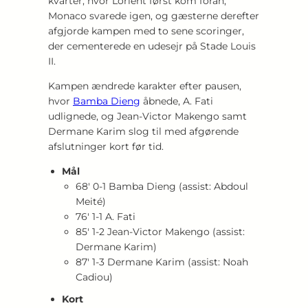
kvarter, hvor Lorient først kom foran,
Monaco svarede igen, og gæsterne derefter
afgjorde kampen med to sene scoringer,
der cementerede en udesejr på Stade Louis
II.
Kampen ændrede karakter efter pausen,
hvor
Bamba Dieng
åbnede, A. Fati
udlignede, og Jean‑Victor Makengo samt
Dermane Karim slog til med afgørende
afslutninger kort før tid.
Mål
68′ 0‑1 Bamba Dieng (assist: Abdoul
Meité)
76′ 1‑1 A. Fati
85′ 1‑2 Jean‑Victor Makengo (assist:
Dermane Karim)
87′ 1‑3 Dermane Karim (assist: Noah
Cadiou)
Kort