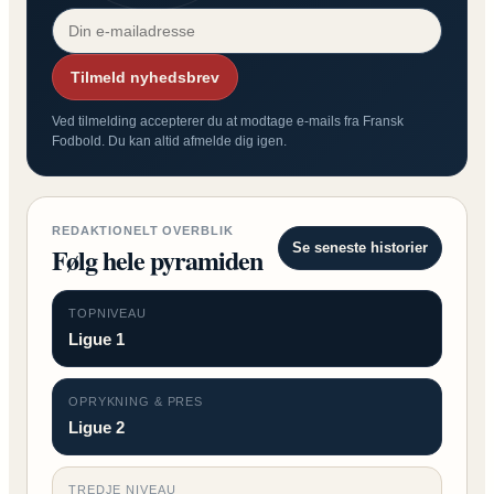
Tilmeld nyhedsbrev
Ved tilmelding accepterer du at modtage e-mails fra Fransk
Fodbold. Du kan altid afmelde dig igen.
REDAKTIONELT OVERBLIK
Se seneste historier
Følg hele pyramiden
TOPNIVEAU
Ligue 1
OPRYKNING & PRES
Ligue 2
TREDJE NIVEAU