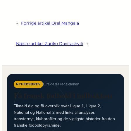
←
Forrige artikel
Orel Mangala
Næste artikel
Zuriko Davitashvili
→
Direkte fra redaktionen
NYHEDSBREV
Få fransk fodbold i indbakken
Tilmeld dig og få overblik over Ligue 1, Ligue 2,
National og National 2 med links til analyser,
transfernyt, klubprofiler og de vigtigste historier fra den
franske fodboldpyramide.