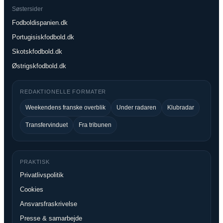
Søstersider
Fodboldispanien.dk
Portugisiskfodbold.dk
Skotskfodbold.dk
Østrigskfodbold.dk
REDAKTIONELLE FORMATER
Weekendens franske overblik
Under radaren
Klubradar
Transfervinduet
Fra tribunen
PRAKTISK
Privatlivspolitik
Cookies
Ansvarsfraskrivelse
Presse & samarbejde