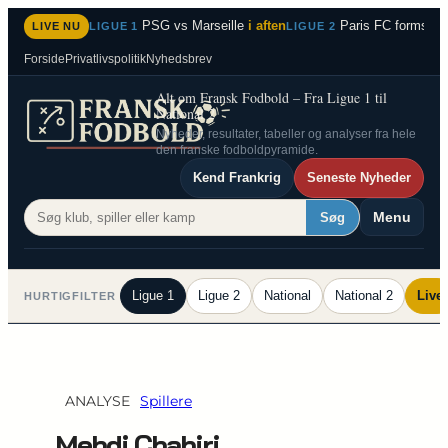
Spring
PSG vs Marseille
i aften
Paris FC formstær
LIVE NU
LIGUE 1
LIGUE 2
til
Forside
Privatlivspolitik
Nyhedsbrev
indhold
Alt om Fransk Fodbold – Fra Ligue 1 til
National 2
Nyheder, resultater, tabeller og analyser fra hele
den franske fodboldpyramide.
Kend Frankrig
Seneste Nyheder
Menu
Søg
Ligue 1
Ligue 2
National
National 2
Live
HURTIGFILTER
ANALYSE
Spillere
Mehdi Chahiri