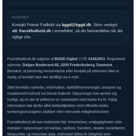
KONTAKT
Kontakt Fransk Fodbold via
bggd@bggd.dk
. Skriv venligst
att: franskfodbold.dk
i emnefeltet, så din henvendelse når det
rigtige site.
Franskfodbold.dk udgives af
BGGD Digital
, CVR
34482853
. Registreret
adresse:
Dalgas Boulevard 48, 2000 Frederiksberg, Danmark
.
Bemærk, at personlig henvendelse eller kontakt på adressen ikke er
mulig; al kontakt skal ske skriftligt via e-mail.
Sitet formidler nyheder, information, statistikhenvisninger, analyser og
redaktionelt indhold om fransk fodbold. Oplysninger kan ændre sig
hurtigt, og en del af artiklerne er udarbejdet med hjælp fra AI. Vigtig
information bør derfor altid dobbelttjekkes mod officielle kilder,
turneringsarrangører, klubber eller relevante rettighedshavere.
Franskfodbold.dk kan indeholde fejl, forsinkelser, unøjagtigheder eller
mangler i oplysninger om kampe, spillere, transfers, skader, karantæner,
tidspunkter og historiske data. Indholdet stilles til rådighed som