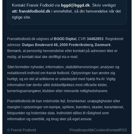
Kontakt Fransk Fodbold via
bggd@bggd.dk
. Skriv venligst
att: franskfodbold.dk
i emnefeltet, så din henvendelse når det
rigtige site.
Franskfodbold.dk udgives af
BGGD Digital
, CVR
34482853
. Registreret
adresse:
Dalgas Boulevard 48, 2000 Frederiksberg, Danmark
.
Bemærk, at personlig henvendelse eller kontakt på adressen ikke er
mulig; al kontakt skal ske skriftligt via e-mail.
Sitet formidler nyheder, information, statistikhenvisninger, analyser og
redaktionelt indhold om fransk fodbold. Oplysninger kan ændre sig
hurtigt, og en del af artiklerne er udarbejdet med hjælp fra AI. Vigtig
information bør derfor altid dobbelttjekkes mod officielle kilder,
turneringsarrangører, klubber eller relevante rettighedshavere.
Franskfodbold.dk kan indeholde fejl, forsinkelser, unøjagtigheder eller
mangler i oplysninger om kampe, spillere, transfers, skader, karantæner,
tidspunkter og historiske data. Indholdet stilles til rådighed som
information og overblik, og brug sker på eget ansvar.
© Fransk Fodbold
Privatlivspolitik
Cookies
Kontakt
RSS