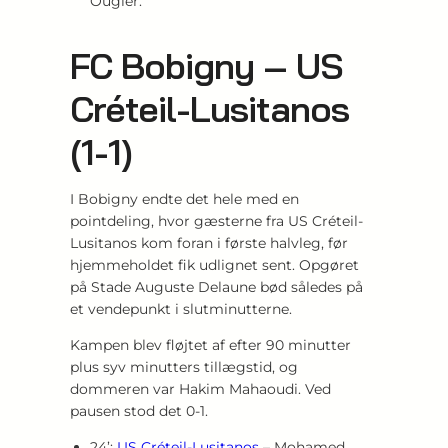
Ougier.
FC Bobigny – US
Créteil-Lusitanos
(1-1)
I Bobigny endte det hele med en
pointdeling, hvor gæsterne fra US Créteil-
Lusitanos kom foran i første halvleg, før
hjemmeholdet fik udlignet sent. Opgøret
på Stade Auguste Delaune bød således på
et vendepunkt i slutminutterne.
Kampen blev fløjtet af efter 90 minutter
plus syv minutters tillægstid, og
dommeren var Hakim Mahaoudi. Ved
pausen stod det 0-1.
24’:
US Créteil-Lusitanos
– Mohamed