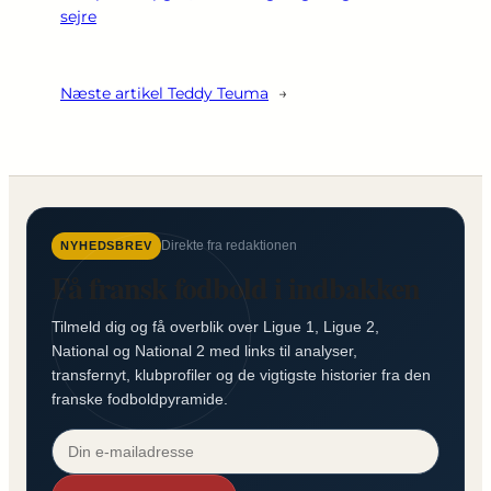
sejre
Næste artikel
Teddy Teuma
→
Direkte fra redaktionen
NYHEDSBREV
Få fransk fodbold i indbakken
Tilmeld dig og få overblik over Ligue 1, Ligue 2,
National og National 2 med links til analyser,
transfernyt, klubprofiler og de vigtigste historier fra den
franske fodboldpyramide.