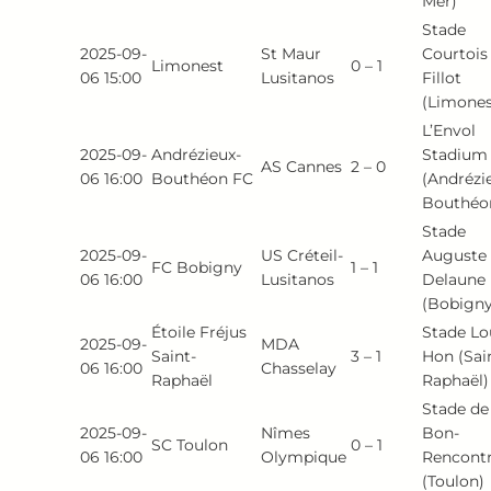
Mer)
Stade
2025-09-
St Maur
Courtois
Limonest
0 – 1
06 15:00
Lusitanos
Fillot
(Limones
L’Envol
2025-09-
Andrézieux-
Stadium
AS Cannes
2 – 0
06 16:00
Bouthéon FC
(Andrézi
Bouthéo
Stade
2025-09-
US Créteil-
Auguste
FC Bobigny
1 – 1
06 16:00
Lusitanos
Delaune
(Bobigny
Étoile Fréjus
Stade Lo
2025-09-
MDA
Saint-
3 – 1
Hon (Sai
06 16:00
Chasselay
Raphaël
Raphaël)
Stade de
2025-09-
Nîmes
Bon-
SC Toulon
0 – 1
06 16:00
Olympique
Rencont
(Toulon)