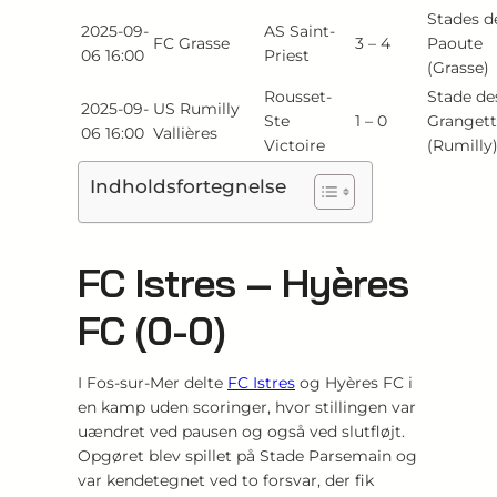
Stades de
2025-09-
AS Saint-
FC Grasse
3 – 4
Paoute
06 16:00
Priest
(Grasse)
Rousset-
Stade de
2025-09-
US Rumilly
Ste
1 – 0
Grangett
06 16:00
Vallières
Victoire
(Rumilly
Indholdsfortegnelse
FC Istres – Hyères
FC (0-0)
I Fos-sur-Mer delte
FC Istres
og Hyères FC i
en kamp uden scoringer, hvor stillingen var
uændret ved pausen og også ved slutfløjt.
Opgøret blev spillet på Stade Parsemain og
var kendetegnet ved to forsvar, der fik