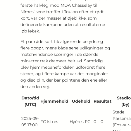
første halvleg mod MDA Chasselay til
Nîmes’ sene træffer i Toulon efter et rødt
kort, var der masser af øjeblikke, som
definerede kampene uden at resultaterne
løb løbsk.
Et par røde kort fik afgørende betydning i
flere opgør, mens både sene udligninger og
matchvindende scoringer i de døende
minutter trak dramaet helt ud. Samtidig
blev hjemmebanefordelen udfordret flere
steder, og i flere kampe var det marginaler
og disciplin, der bar pointene den ene eller
den anden vej.
Dato/tid
Stadi
Hjemmehold
Udehold
Resultat
(UTC)
(by)
Stade
2025-09-
Parsema
FC Istres
Hyères FC
0 – 0
05 17:00
(Fos-sur-