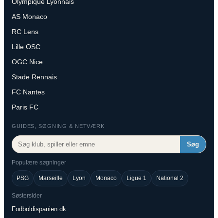
Olympique Lyonnais
AS Monaco
RC Lens
Lille OSC
OGC Nice
Stade Rennais
FC Nantes
Paris FC
GUIDES, SØGNING & NETVÆRK
Søg
Populære søgninger
PSG
Marseille
Lyon
Monaco
Ligue 1
National 2
Søstersider
Fodboldispanien.dk