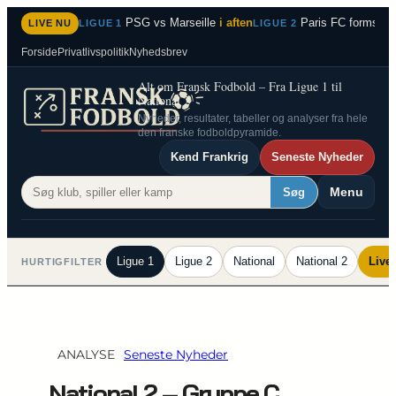
Spring
PSG vs Marseille
i aften
Paris FC formstær
LIVE NU
LIGUE 1
LIGUE 2
til
Forside
Privatlivspolitik
Nyhedsbrev
indhold
Alt om Fransk Fodbold – Fra Ligue 1 til
National 2
Nyheder, resultater, tabeller og analyser fra hele
den franske fodboldpyramide.
Kend Frankrig
Seneste Nyheder
Menu
Søg
Ligue 1
Ligue 2
National
National 2
Live
HURTIGFILTER
ANALYSE
Seneste Nyheder
National 2 – Gruppe C,