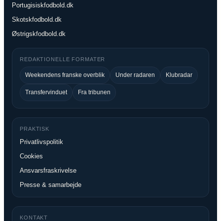
Portugisiskfodbold.dk
Skotskfodbold.dk
Østrigskfodbold.dk
REDAKTIONELLE FORMATER
Weekendens franske overblik
Under radaren
Klubradar
Transfervinduet
Fra tribunen
PRAKTISK
Privatlivspolitik
Cookies
Ansvarsfraskrivelse
Presse & samarbejde
KONTAKT