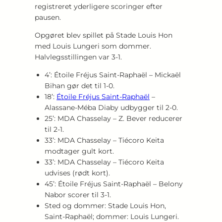
registreret yderligere scoringer efter
pausen.
Opgøret blev spillet på Stade Louis Hon
med Louis Lungeri som dommer.
Halvlegsstillingen var 3-1.
4’: Étoile Fréjus Saint-Raphaël – Mickaël
Bihan gør det til 1-0.
18’:
Étoile Fréjus Saint-Raphaël
–
Alassane-Méba Diaby udbygger til 2-0.
25’: MDA Chasselay – Z. Bever reducerer
til 2-1.
33’: MDA Chasselay – Tiécoro Keita
modtager gult kort.
33’: MDA Chasselay – Tiécoro Keita
udvises (rødt kort).
45’: Étoile Fréjus Saint-Raphaël – Belony
Nabor scorer til 3-1.
Sted og dommer: Stade Louis Hon,
Saint-Raphaël; dommer: Louis Lungeri.