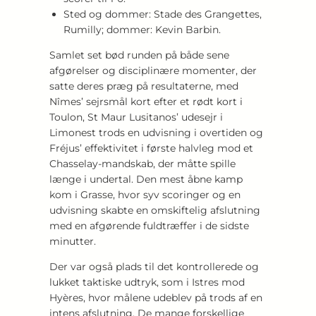
Sted og dommer: Stade des Grangettes,
Rumilly; dommer: Kevin Barbin.
Samlet set bød runden på både sene
afgørelser og disciplinære momenter, der
satte deres præg på resultaterne, med
Nîmes’ sejrsmål kort efter et rødt kort i
Toulon, St Maur Lusitanos’ udesejr i
Limonest trods en udvisning i overtiden og
Fréjus’ effektivitet i første halvleg mod et
Chasselay-mandskab, der måtte spille
længe i undertal. Den mest åbne kamp
kom i Grasse, hvor syv scoringer og en
udvisning skabte en omskiftelig afslutning
med en afgørende fuldtræffer i de sidste
minutter.
Der var også plads til det kontrollerede og
lukket taktiske udtryk, som i Istres mod
Hyères, hvor målene udeblev på trods af en
intens afslutning. De mange forskellige