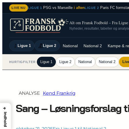
Spring
PSG vs Marseille
i aften
Paris FC formstæ
LIVE NU
LIGUE 1
LIGUE 2
til
indhold
Alt om Fransk Fodbold – Fra Ligue 1
Nyheder, resultater, tabeller og analy
Ligue 1
Ligue 2
National
National 2
Kampe & re
Ligue 1
Ligue 2
National
National 2
Liv
HURTIGFILTER
ANALYSE
Kend Frankrig
Sang – Løsningsforslag ti
→
Indhold
oktober 21, 2025
Fra Ligue 1 til National 2