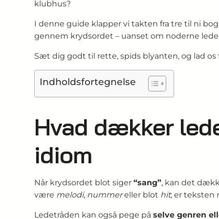
klubhus?
I denne guide klapper vi takten fra tre til ni bo
gennem krydsordet – uanset om noderne leder m
Sæt dig godt til rette, spids blyanten, og lad os
Indholdsfortegnelse
Hvad dækker lede
idiom
Når krydsordet blot siger
“sang”
, kan det dækk
være
melodi
,
nummer
eller blot
hit
; er teksten
Ledetråden kan også pege på
selve genren ell