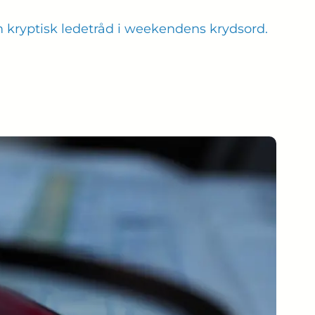
 kryptisk ledetråd i weekendens krydsord.