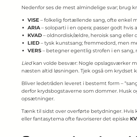
Nedenfor ses de mest almindelige svar; brug kr
VISE
– folkelig fortællende sang, ofte enkel m
ARIA
– soloparti i en opera; passer godt hvi
KVAD
– oldnordisk/ældre, heroisk sang eller d
LIED
– tysk kunstsang; fremmedord, men meg
VERS
– betegner egentlig strofen i en sang,
Lied
kan volde besvær: Nogle opslagsværker mark
næsten altid løsningen. Tjek også om krydset 
Bliver ledetråden leveret i bestemt form – “sa
derfor krydsbogstaverne som dommer. Husk o
opsætninger.
Tænk til sidst over overførte betydninger. Hvis 
eller fantasytema ofte favoriserer det episke
K