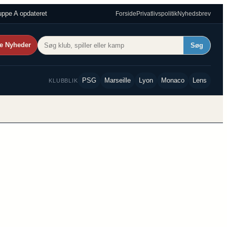
ppe A opdateret
Forside
Privatlivspolitik
Nyhedsbrev
e Nyheder
Søg
PSG
Marseille
Lyon
Monaco
Lens
KLUBBLIK