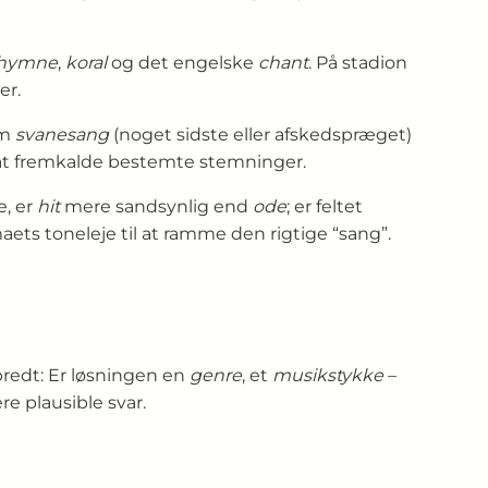
hymne
,
koral
og det engelske
chant
. På stadion
er.
om
svanesang
(noget sidste eller afskeds­præget)
at fremkalde bestemte stemninger.
e, er
hit
mere sandsynlig end
ode
; er feltet
ets toneleje til at ramme den rigtige “sang”.
bredt: Er løsningen en
genre
, et
musikstykke
–
re plausible svar.