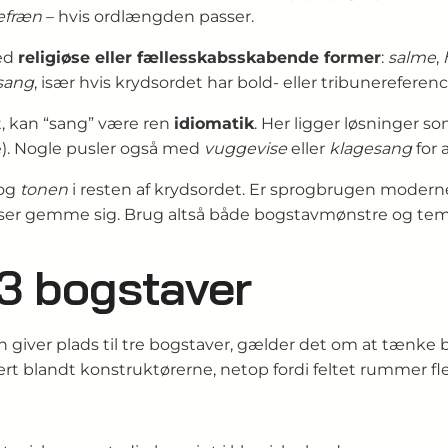
efræn
– hvis ordlængden passer.
med
religiøse eller fælles­skabs­skabende former
:
salme
,
sang
, især hvis krydsordet har bold- eller tribune­referenc
t, kan “sang” være ren
idiomatik
. Her ligger løsninger s
ne). Nogle pusler også med
vuggevise
eller
klagesang
for 
 og
tonen
i resten af krydsordet. Er sprog­brugen modern
lser gemme sig. Brug altså både bogstav­mønstre og tema
3 bogstaver
un giver plads til tre bogstaver, gælder det om at tænke 
rt blandt konstruktørerne, netop fordi feltet rummer fle