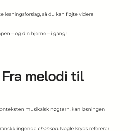
te løsningsforslag, så du kan fløjte videre
pen – og din hjerne – i gang!
ra melodi til
r konteksten musikalsk nøgtern, kan løsningen
 fransk­klingende
chanson
. Nogle kryds refererer