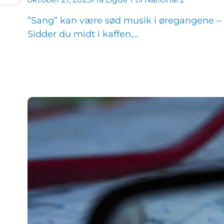
”Sang” kan være sød musik i øregangene – 
Sidder du midt i kaffen,…