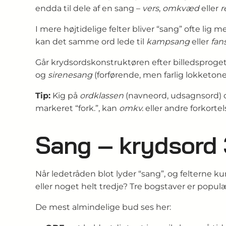
endda til dele af en sang –
vers
,
omkvæd
eller
r
I mere højtidelige felter bliver “sang” ofte lig 
kan det samme ord lede til
kampsang
eller
fan
Går krydsordskonstruktøren efter billedsproge
og
sirenesang
(forførende, men farlig lokke­to
Tip:
Kig på
ordklassen
(navneord, udsagnsord)
markeret “fork.”, kan
omkv.
eller andre forkorte
Sang – krydsord 
Når ledetråden blot lyder “sang”, og felterne k
eller noget helt tredje? Tre bogstaver er populæ
De mest almindelige bud ses her: