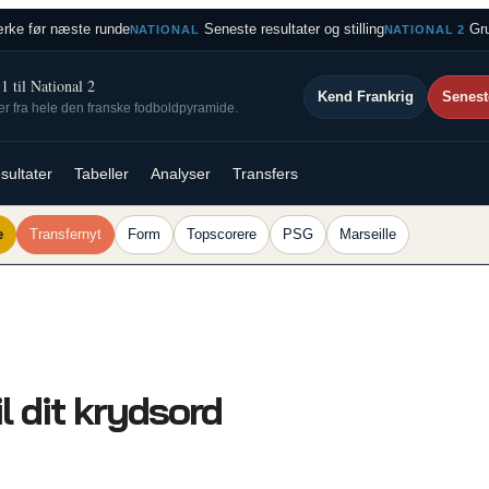
rke før næste runde
Seneste resultater og stilling
Gru
NATIONAL
NATIONAL 2
 til National 2
Kend Frankrig
Senest
ser fra hele den franske fodboldpyramide.
sultater
Tabeller
Analyser
Transfers
e
Transfernyt
Form
Topscorere
PSG
Marseille
l dit krydsord