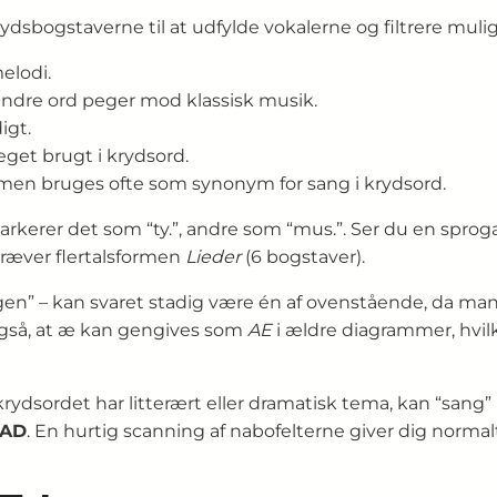
ydsbogstaverne til at udfylde vokalerne og filtrere mul
elodi.
s andre ord peger mod klassisk musik.
igt.
et brugt i krydsord.
 men bruges ofte som synonym for sang i krydsord.
erer det som “ty.”, andre som “mus.”. Ser du en sprogang
kræver flertalsformen
Lieder
(6 bogstaver).
ngen” – kan svaret stadig være én af ovenstående, da ma
gså, at æ kan gengives som
AE
i ældre diagrammer, hvil
krydsordet har litterært eller dramatisk tema, kan “sang”
VAD
. En hurtig scanning af nabofelterne giver dig norma