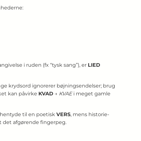
ighederne:
ivelse i ruden (fx “tysk sang”), er
LIED
nge krydsord ignorerer bøjningsendelser; brug
ket kan påvirke
KVAD
→
KVAE
i meget gamle
 hentyde til en poetisk
VERS
, mens historie-
lt det afgørende fingerpeg.