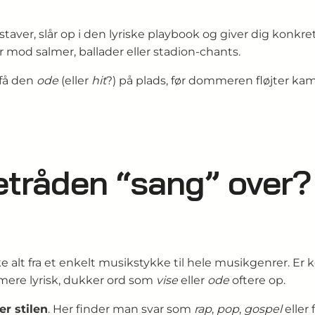
gstaver, slår op i den lyriske playbook og giver dig konkre
od salmer, ballader eller stadion-chants.
 få den
ode
(eller
hit
?) på plads, før dommeren fløjter kam
tråden “sang” over? F
e alt fra et enkelt musikstykke til hele musik­genrer. E
 mere lyrisk, dukker ord som
vise
eller
ode
oftere op.
er stilen
. Her finder man svar som
rap
,
pop
,
gospel
eller