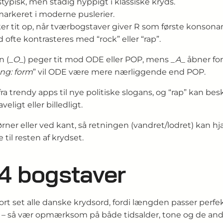
stypisk, men stadig hyppigt i klassiske kryds.
arkeret i moderne puslerier.
r tit op, når tværbogstaver giver R som første konsonan
ofte kontrasteres med “rock” eller “rap”.
n (
_O_
) peger tit mod ODE eller POP, mens
_A_
åbner for
ng: form
” vil ODE være mere nærliggende end POP.
fra trendy apps til nye politiske slogans, og “rap” kan bes
ligt eller billedligt.
hjørner eller ved kant, så retningen (vandret/lodret) kan h
til resten af krydset.
4 bogstaver
ort set alle danske krydsord, fordi længden passer perf
ria – så vær opmærksom på både tidsalder, tone og de an