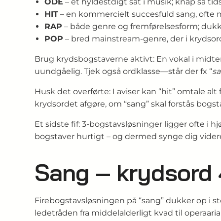
ODE
– et hyldestdigt sat i musik; knap så tid
HIT
– en kommercielt succesfuld sang, ofte m
RAP
– både genre og fremførelsesform; dukke
POP
– bred mainstream-genre, der i krydsord 
Brug krydsbogstaverne aktivt: En vokal i midte
uundgåelig. Tjek også ordklasse―står der fx “
sa
Husk det overførte: I aviser kan “hit” omtale alt 
krydsordet afgøre, om “sang” skal forstås bogstave
Et sidste fif: 3-bogstavsløsninger ligger ofte i 
bogstaver hurtigt – og dermed synge dig videre 
Sang – krydsord 
Firebogstavsløsningen på “sang” dukker op i st
ledetråden fra middelalderligt kvad til operaa