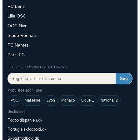
RC Lens
Lille OSC
OGC Nice
Stade Rennais
FC Nantes
Paris FC
GUIDES, SØGNING & NETVÆRK
Søg
Populære søgninger
PSG
Marseille
Lyon
Monaco
Ligue 1
National 2
Søstersider
Fodboldispanien.dk
Portugisiskfodbold.dk
Skotskfodbold.dk