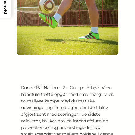
Indhold
Runde 16 i National 2 – Gruppe B bød på en
håndfuld tætte opgør med små marginaler,
to målløse kampe med dramatiske
udvisninger og flere opgør, der først blev
afgjort sent med scoringer i de sidste
minutter, hvilket gav en intens afslutning
på weekenden og understregede, hvor
smalt spændet var mellem holdene i denne