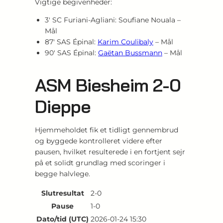
Vigtige begivenheder:
3′ SC Furiani-Agliani: Soufiane Nouala –
Mål
87′ SAS Épinal:
Karim Coulibaly
– Mål
90′ SAS Épinal:
Gaëtan Bussmann
– Mål
ASM Biesheim 2-0
Dieppe
Hjemmeholdet fik et tidligt gennembrud
og byggede kontrolleret videre efter
pausen, hvilket resulterede i en fortjent sejr
på et solidt grundlag med scoringer i
begge halvlege.
Slutresultat
2-0
Pause
1-0
Dato/tid (UTC)
2026-01-24 15:30