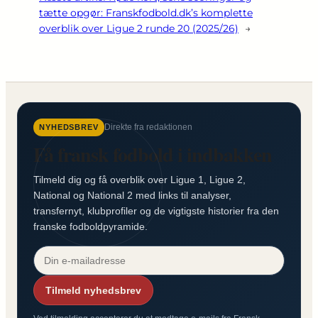
tætte opgør: Franskfodbold.dk’s komplette
overblik over Ligue 2 runde 20 (2025/26)
→
Direkte fra redaktionen
NYHEDSBREV
Få fransk fodbold i indbakken
Tilmeld dig og få overblik over Ligue 1, Ligue 2,
National og National 2 med links til analyser,
transfernyt, klubprofiler og de vigtigste historier fra den
franske fodboldpyramide.
Tilmeld nyhedsbrev