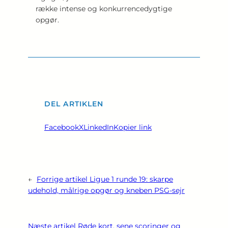
række intense og konkurrencedygtige
opgør.
DEL ARTIKLEN
Facebook
X
LinkedIn
Kopier link
←
Forrige artikel
Ligue 1 runde 19: skarpe
udehold, målrige opgør og kneben PSG-sejr
Næste artikel
Røde kort, sene scoringer og