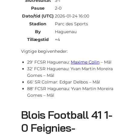
Slutresultat
3-1
Pause
2-0
Dato/tid (UTC)
2026-01-24 16:00
Stadion
Parc des Sports
By
Haguenau
Tillægstid
+4
Vigtige begivenheder:
29′ FCSR Haguenau:
Maxime Colin
– Mål
32′ FCSR Haguenau: Yvan Martin Moreira
Gomes – Mål
66′ SR Colmar: Edgar Delbos – Mål
88′ FCSR Haguenau: Yvan Martin Moreira
Gomes – Mål
Blois Football 41 1-
0 Feignies-