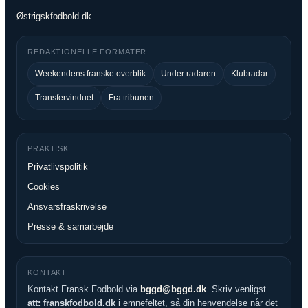
Østrigskfodbold.dk
REDAKTIONELLE FORMATER
Weekendens franske overblik
Under radaren
Klubradar
Transfervinduet
Fra tribunen
PRAKTISK
Privatlivspolitik
Cookies
Ansvarsfraskrivelse
Presse & samarbejde
KONTAKT
Kontakt Fransk Fodbold via
bggd@bggd.dk
. Skriv venligst
att: franskfodbold.dk
i emnefeltet, så din henvendelse når det