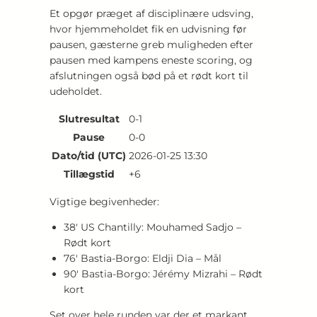
Et opgør præget af disciplinære udsving,
hvor hjemmeholdet fik en udvisning før
pausen, gæsterne greb muligheden efter
pausen med kampens eneste scoring, og
afslutningen også bød på et rødt kort til
udeholdet.
Slutresultat
0-1
Pause
0-0
Dato/tid (UTC)
2026-01-25 13:30
Tillægstid
+6
Vigtige begivenheder:
38′ US Chantilly: Mouhamed Sadjo –
Rødt kort
76′ Bastia-Borgo: Eldji Dia – Mål
90′ Bastia-Borgo: Jérémy Mizrahi – Rødt
kort
Set over hele runden var der et markant