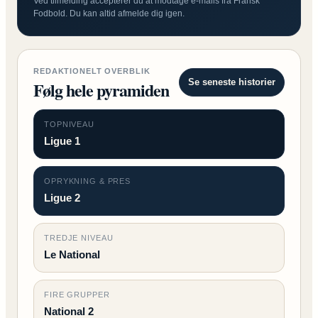
Ved tilmelding accepterer du at modtage e-mails fra Fransk
Fodbold. Du kan altid afmelde dig igen.
REDAKTIONELT OVERBLIK
Se seneste historier
Følg hele pyramiden
TOPNIVEAU
Ligue 1
OPRYKNING & PRES
Ligue 2
TREDJE NIVEAU
Le National
FIRE GRUPPER
National 2