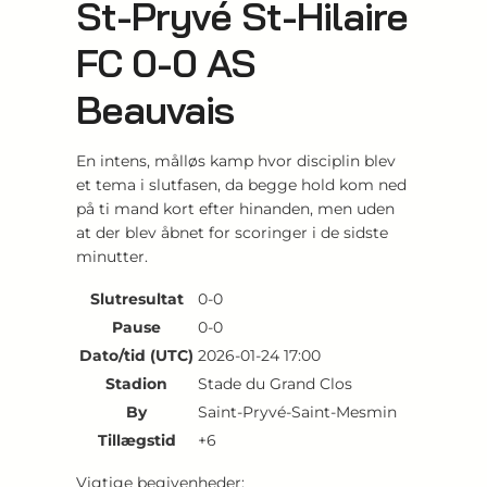
St-Pryvé St-Hilaire
FC 0-0 AS
Beauvais
En intens, målløs kamp hvor disciplin blev
et tema i slutfasen, da begge hold kom ned
på ti mand kort efter hinanden, men uden
at der blev åbnet for scoringer i de sidste
minutter.
Slutresultat
0-0
Pause
0-0
Dato/tid (UTC)
2026-01-24 17:00
Stadion
Stade du Grand Clos
By
Saint-Pryvé-Saint-Mesmin
Tillægstid
+6
Vigtige begivenheder: