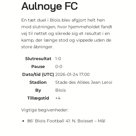
Aulnoye FC
En tæt duel i Blois blev afgjort helt hen
mod slutningen, hvor hjemmeholdet fandt
vej til nettet og sikrede sig et resultat i en
kamp, der længe stod og vippede uden de
store åbninger.
Slutresultat
1-0
Pause
0-0
Dato/tid (UTC)
2026-01-24 17:00
Stadion
Stade des Allées Jean Leroi
By
Blois
Tillægstid
+4
Vigtige begivenheder:
86′ Blois Football 41: N. Boisset – Mål