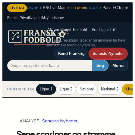
Spring
PSG vs Marseille
i aften
Paris FC formstær
LIVE NU
LIGUE 1
LIGUE 2
til
Forside
Privatlivspolitik
Nyhedsbrev
indhold
Alt om Fransk Fodbold – Fra Ligue 1 til
National 2
Nyheder, resultater, tabeller og analyser fra hele
den franske fodboldpyramide.
Kend Frankrig
Seneste Nyheder
Menu
Søg
Ligue 1
Ligue 2
National
National 2
Live
HURTIGFILTER
ANALYSE
Seneste Nyheder
Sene scoringer og stramme