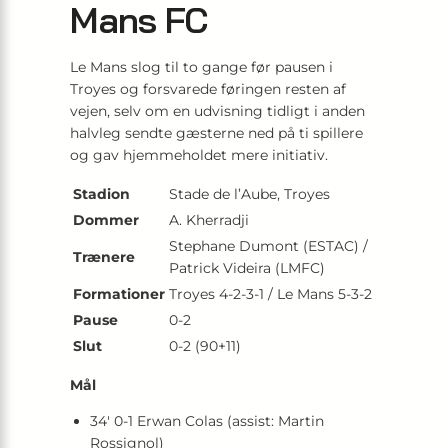
Mans FC
Le Mans slog til to gange før pausen i
Troyes og forsvarede føringen resten af
vejen, selv om en udvisning tidligt i anden
halvleg sendte gæsterne ned på ti spillere
og gav hjemmeholdet mere initiativ.
Stadion
Stade de l’Aube, Troyes
Dommer
A. Kherradji
Stephane Dumont (ESTAC) /
Trænere
Patrick Videira (LMFC)
Formationer
Troyes 4-2-3-1 / Le Mans 5-3-2
Pause
0-2
Slut
0-2 (90+11)
Mål
34′ 0-1 Erwan Colas (assist: Martin
Rossignol)