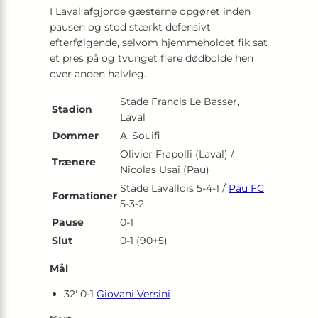
I Laval afgjorde gæsterne opgøret inden
pausen og stod stærkt defensivt
efterfølgende, selvom hjemmeholdet fik sat
et pres på og tvunget flere dødbolde hen
over anden halvleg.
Stade Francis Le Basser,
Stadion
Laval
Dommer
A. Souifi
Olivier Frapolli (Laval) /
Trænere
Nicolas Usai (Pau)
Stade Lavallois 5-4-1 /
Pau FC
Formationer
5-3-2
Pause
0-1
Slut
0-1 (90+5)
Mål
32′ 0-1
Giovani Versini