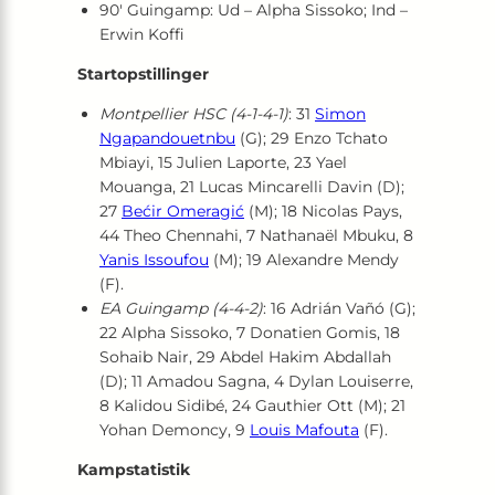
90′ Guingamp: Ud – Alpha Sissoko; Ind –
Erwin Koffi
Startopstillinger
Montpellier HSC (4-1-4-1)
: 31
Simon
Ngapandouetnbu
(G); 29 Enzo Tchato
Mbiayi, 15 Julien Laporte, 23 Yael
Mouanga, 21 Lucas Mincarelli Davin (D);
27
Bećir Omeragić
(M); 18 Nicolas Pays,
44 Theo Chennahi, 7 Nathanaël Mbuku, 8
Yanis Issoufou
(M); 19 Alexandre Mendy
(F).
EA Guingamp (4-4-2)
: 16 Adrián Vañó (G);
22 Alpha Sissoko, 7 Donatien Gomis, 18
Sohaib Nair, 29 Abdel Hakim Abdallah
(D); 11 Amadou Sagna, 4 Dylan Louiserre,
8 Kalidou Sidibé, 24 Gauthier Ott (M); 21
Yohan Demoncy, 9
Louis Mafouta
(F).
Kampstatistik