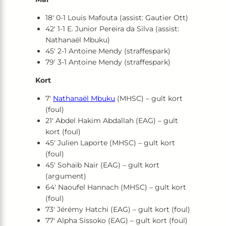
18′ 0-1 Louis Mafouta (assist: Gautier Ott)
42′ 1-1 E. Junior Pereira da Silva (assist:
Nathanaël Mbuku)
45′ 2-1 Antoine Mendy (straffespark)
79′ 3-1 Antoine Mendy (straffespark)
Kort
7′
Nathanaël Mbuku
(MHSC) – gult kort
(foul)
21′ Abdel Hakim Abdallah (EAG) – gult
kort (foul)
45′ Julien Laporte (MHSC) – gult kort
(foul)
45′ Sohaib Nair (EAG) – gult kort
(argument)
64′ Naoufel Hannach (MHSC) – gult kort
(foul)
73′ Jérémy Hatchi (EAG) – gult kort (foul)
77′ Alpha Sissoko (EAG) – gult kort (foul)