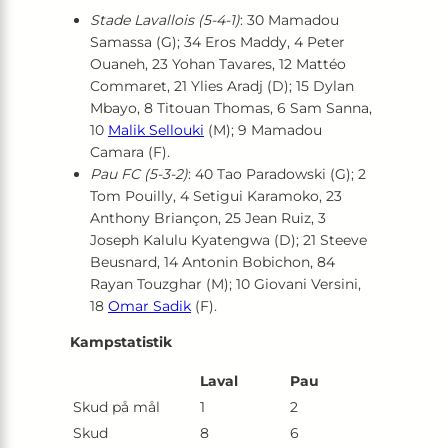
Stade Lavallois (5-4-1)
: 30 Mamadou
Samassa (G); 34 Eros Maddy, 4 Peter
Ouaneh, 23 Yohan Tavares, 12 Mattéo
Commaret, 21 Ylies Aradj (D); 15 Dylan
Mbayo, 8 Titouan Thomas, 6 Sam Sanna,
10
Malik Sellouki
(M); 9 Mamadou
Camara (F).
Pau FC (5-3-2)
: 40 Tao Paradowski (G); 2
Tom Pouilly, 4 Setigui Karamoko, 23
Anthony Briançon, 25 Jean Ruiz, 3
Joseph Kalulu Kyatengwa (D); 21 Steeve
Beusnard, 14 Antonin Bobichon, 84
Rayan Touzghar (M); 10 Giovani Versini,
18
Omar Sadik
(F).
Kampstatistik
Laval
Pau
Skud på mål
1
2
Skud
8
6