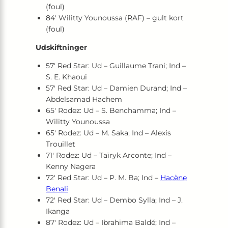
(foul)
84′ Wilitty Younoussa (RAF) – gult kort
(foul)
Udskiftninger
57′ Red Star: Ud – Guillaume Trani; Ind –
S. E. Khaoui
57′ Red Star: Ud – Damien Durand; Ind –
Abdelsamad Hachem
65′ Rodez: Ud – S. Benchamma; Ind –
Wilitty Younoussa
65′ Rodez: Ud – M. Saka; Ind – Alexis
Trouillet
71′ Rodez: Ud – Taïryk Arconte; Ind –
Kenny Nagera
72′ Red Star: Ud – P. M. Ba; Ind –
Hacène
Benali
72′ Red Star: Ud – Dembo Sylla; Ind – J.
Ikanga
87′ Rodez: Ud – Ibrahima Baldé; Ind –