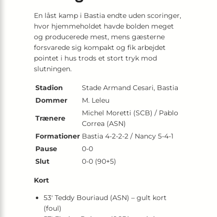
En låst kamp i Bastia endte uden scoringer,
hvor hjemmeholdet havde bolden meget
og producerede mest, mens gæsterne
forsvarede sig kompakt og fik arbejdet
pointet i hus trods et stort tryk mod
slutningen.
Stadion
Stade Armand Cesari, Bastia
Dommer
M. Leleu
Michel Moretti (SCB) / Pablo
Trænere
Correa (ASN)
Formationer
Bastia 4-2-2-2 / Nancy 5-4-1
Pause
0-0
Slut
0-0 (90+5)
Kort
53′ Teddy Bouriaud (ASN) – gult kort
(foul)