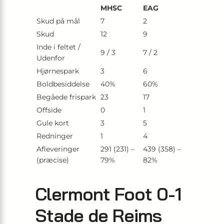
MHSC
EAG
Skud på mål
7
2
Skud
12
9
Inde i feltet /
9 / 3
7 / 2
Udenfor
Hjørnespark
3
6
Boldbesiddelse
40%
60%
Begåede frispark
23
17
Offside
0
1
Gule kort
3
5
Redninger
1
4
Afleveringer
291 (231) –
439 (358) –
(præcise)
79%
82%
Clermont Foot 0-1
Stade de Reims