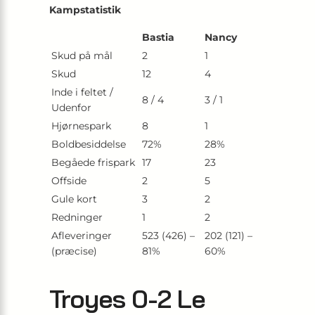
Kampstatistik
Bastia
Nancy
Skud på mål
2
1
Skud
12
4
Inde i feltet /
8 / 4
3 / 1
Udenfor
Hjørnespark
8
1
Boldbesiddelse
72%
28%
Begåede frispark
17
23
Offside
2
5
Gule kort
3
2
Redninger
1
2
Afleveringer
523 (426) –
202 (121) –
(præcise)
81%
60%
Troyes 0-2 Le