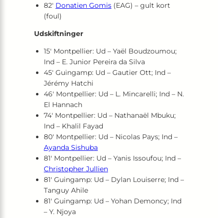
82′
Donatien Gomis
(EAG) – gult kort
(foul)
Udskiftninger
15′ Montpellier: Ud – Yaël Boudzoumou;
Ind – E. Junior Pereira da Silva
45′ Guingamp: Ud – Gautier Ott; Ind –
Jérémy Hatchi
46′ Montpellier: Ud – L. Mincarelli; Ind – N.
El Hannach
74′ Montpellier: Ud – Nathanaël Mbuku;
Ind – Khalil Fayad
80′ Montpellier: Ud – Nicolas Pays; Ind –
Ayanda Sishuba
81′ Montpellier: Ud – Yanis Issoufou; Ind –
Christopher Jullien
81′ Guingamp: Ud – Dylan Louiserre; Ind –
Tanguy Ahile
81′ Guingamp: Ud – Yohan Demoncy; Ind
– Y. Njoya