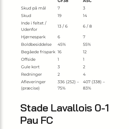
GF38
ASC
Skud på mål
7
3
Skud
19
14
Inde i feltet /
13 / 6
6 / 8
Udenfor
Hjørnespark
6
7
Boldbesiddelse
45%
55%
Begåede frispark
16
12
Offside
1
1
Gule kort
3
2
Redninger
2
4
Afleveringer
336 (252) –
407 (338) –
(præcise)
75%
83%
Stade Lavallois 0-1
Pau FC