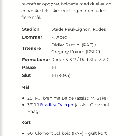
hvorefter opgøret bølgede med dueller og
en række taktiske ændringer, men uden
flere mål.
Stadion
Stade Paul-Lignon, Rodez
Dommer
K. Abed
Didier Santini (RAF) /
Trænere
Gregory Poirier (RSFC)
Formationer
Rodez 5-3-2 / Red Star 5-3-2
Pause
1-1
Slut
1-1 (90+5)
Mål
28′ 1-0 Ibrahima Baldé (assist: M. Saka)
33′ 1-1
Bradley Danger
(assist: Giovanni
Haag)
Kort
60′ Clément Jolibois (RAF) – gult kort