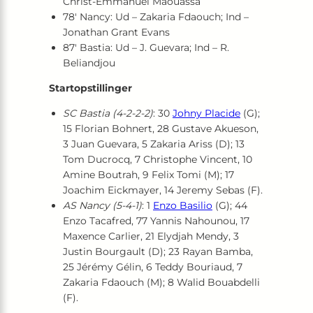
Christ-Emmanuel Maouassa
78′ Nancy: Ud – Zakaria Fdaouch; Ind –
Jonathan Grant Evans
87′ Bastia: Ud – J. Guevara; Ind – R.
Beliandjou
Startopstillinger
SC Bastia (4-2-2-2)
: 30
Johny Placide
(G);
15 Florian Bohnert, 28 Gustave Akueson,
3 Juan Guevara, 5 Zakaria Ariss (D); 13
Tom Ducrocq, 7 Christophe Vincent, 10
Amine Boutrah, 9 Felix Tomi (M); 17
Joachim Eickmayer, 14 Jeremy Sebas (F).
AS Nancy (5-4-1)
: 1
Enzo Basilio
(G); 44
Enzo Tacafred, 77 Yannis Nahounou, 17
Maxence Carlier, 21 Elydjah Mendy, 3
Justin Bourgault (D); 23 Rayan Bamba,
25 Jérémy Gélin, 6 Teddy Bouriaud, 7
Zakaria Fdaouch (M); 8 Walid Bouabdelli
(F).