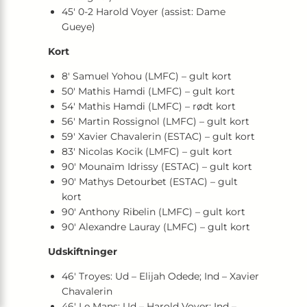
45′ 0-2 Harold Voyer (assist: Dame
Gueye)
Kort
8′ Samuel Yohou (LMFC) – gult kort
50′ Mathis Hamdi (LMFC) – gult kort
54′ Mathis Hamdi (LMFC) – rødt kort
56′ Martin Rossignol (LMFC) – gult kort
59′ Xavier Chavalerin (ESTAC) – gult kort
83′ Nicolas Kocik (LMFC) – gult kort
90′ Mounaïm Idrissy (ESTAC) – gult kort
90′ Mathys Detourbet (ESTAC) – gult
kort
90′ Anthony Ribelin (LMFC) – gult kort
90′ Alexandre Lauray (LMFC) – gult kort
Udskiftninger
46′ Troyes: Ud – Elijah Odede; Ind – Xavier
Chavalerin
46′ Le Mans: Ud – Harold Voyer; Ind –