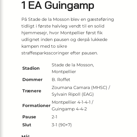
1 EA Guingamp
På Stade de la Mosson blev en gæsteføring
tidligt i første halvleg vendt til en solid
hjemmesejr, hvor Montpellier først fik
udlignet inden pausen og derpå lukkede
kampen med to sikre
straffesparksscoringer efter pausen.
Stade de la Mosson,
Stadion
Montpellier
Dommer
B. Roffet
Zoumana Camara (MHSC) /
Trænere
Sylvain Ripoll (EAG)
Montpellier 4-1-4-1 /
Formationer
Guingamp 4-4-2
Pause
2-1
Slut
3-1 (90+7)
Mål