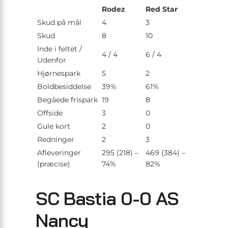
Rodez
Red Star
Skud på mål
4
3
Skud
8
10
Inde i feltet /
4 / 4
6 / 4
Udenfor
Hjørnespark
5
2
Boldbesiddelse
39%
61%
Begåede frispark
19
8
Offside
3
0
Gule kort
2
0
Redninger
2
3
Afleveringer
295 (218) –
469 (384) –
(præcise)
74%
82%
SC Bastia 0-0 AS
Nancy