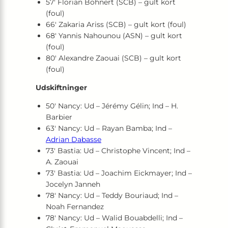
57′ Florian Bohnert (SCB) – gult kort
(foul)
66′ Zakaria Ariss (SCB) – gult kort (foul)
68′ Yannis Nahounou (ASN) – gult kort
(foul)
80′ Alexandre Zaouai (SCB) – gult kort
(foul)
Udskiftninger
50′ Nancy: Ud – Jérémy Gélin; Ind – H.
Barbier
63′ Nancy: Ud – Rayan Bamba; Ind –
Adrian Dabasse
73′ Bastia: Ud – Christophe Vincent; Ind –
A. Zaouai
73′ Bastia: Ud – Joachim Eickmayer; Ind –
Jocelyn Janneh
78′ Nancy: Ud – Teddy Bouriaud; Ind –
Noah Fernandez
78′ Nancy: Ud – Walid Bouabdelli; Ind –