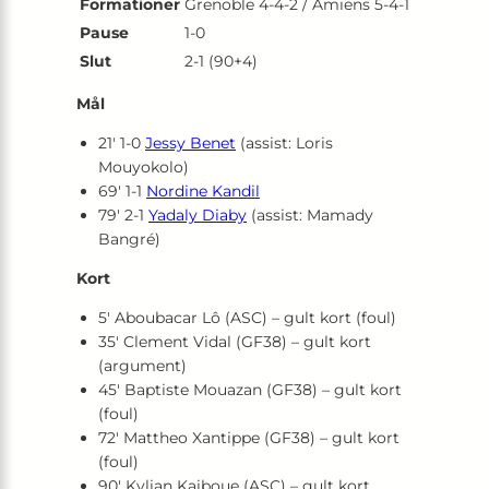
Formationer
Grenoble 4-4-2 / Amiens 5-4-1
Pause
1-0
Slut
2-1 (90+4)
Mål
21′ 1-0
Jessy Benet
(assist: Loris
Mouyokolo)
69′ 1-1
Nordine Kandil
79′ 2-1
Yadaly Diaby
(assist: Mamady
Bangré)
Kort
5′ Aboubacar Lô (ASC) – gult kort (foul)
35′ Clement Vidal (GF38) – gult kort
(argument)
45′ Baptiste Mouazan (GF38) – gult kort
(foul)
72′ Mattheo Xantippe (GF38) – gult kort
(foul)
90′ Kylian Kaiboue (ASC) – gult kort