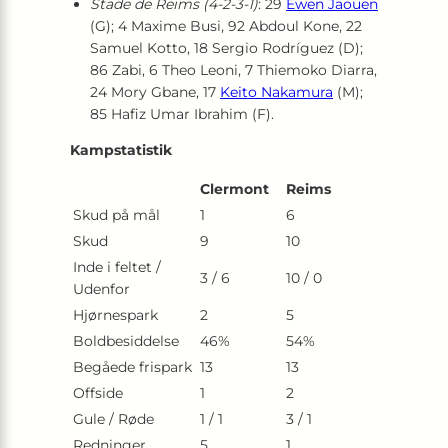
Stade de Reims (4-2-3-1)
: 29
Ewen Jaouen
(G); 4 Maxime Busi, 92 Abdoul Kone, 22
Samuel Kotto, 18 Sergio Rodríguez (D);
86 Zabi, 6 Theo Leoni, 7 Thiemoko Diarra,
24 Mory Gbane, 17
Keito Nakamura
(M);
85 Hafiz Umar Ibrahim (F).
Kampstatistik
Clermont
Reims
Skud på mål
1
6
Skud
9
10
Inde i feltet /
3 / 6
10 / 0
Udenfor
Hjørnespark
2
5
Boldbesiddelse
46%
54%
Begåede frispark
13
13
Offside
1
2
Gule / Røde
1 / 1
3 / 1
Redninger
5
1