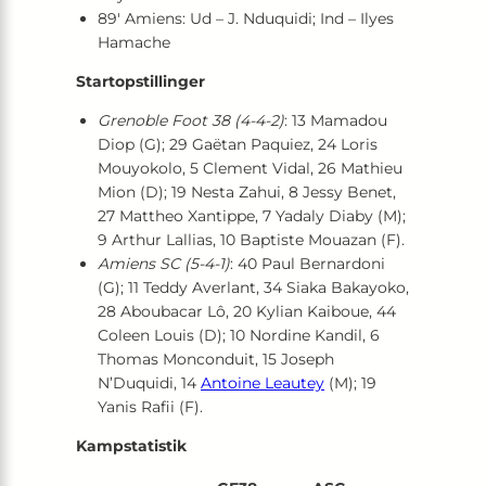
89′ Amiens: Ud – J. Nduquidi; Ind – Ilyes
Hamache
Startopstillinger
Grenoble Foot 38 (4-4-2)
: 13 Mamadou
Diop (G); 29 Gaëtan Paquiez, 24 Loris
Mouyokolo, 5 Clement Vidal, 26 Mathieu
Mion (D); 19 Nesta Zahui, 8 Jessy Benet,
27 Mattheo Xantippe, 7 Yadaly Diaby (M);
9 Arthur Lallias, 10 Baptiste Mouazan (F).
Amiens SC (5-4-1)
: 40 Paul Bernardoni
(G); 11 Teddy Averlant, 34 Siaka Bakayoko,
28 Aboubacar Lô, 20 Kylian Kaiboue, 44
Coleen Louis (D); 10 Nordine Kandil, 6
Thomas Monconduit, 15 Joseph
N’Duquidi, 14
Antoine Leautey
(M); 19
Yanis Rafii (F).
Kampstatistik