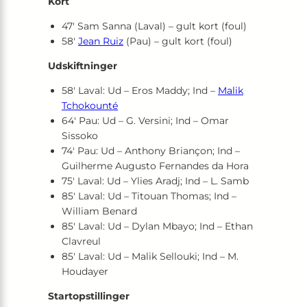
Kort
47′ Sam Sanna (Laval) – gult kort (foul)
58′
Jean Ruiz
(Pau) – gult kort (foul)
Udskiftninger
58′ Laval: Ud – Eros Maddy; Ind –
Malik
Tchokounté
64′ Pau: Ud – G. Versini; Ind – Omar
Sissoko
74′ Pau: Ud – Anthony Briançon; Ind –
Guilherme Augusto Fernandes da Hora
75′ Laval: Ud – Ylies Aradj; Ind – L. Samb
85′ Laval: Ud – Titouan Thomas; Ind –
William Benard
85′ Laval: Ud – Dylan Mbayo; Ind – Ethan
Clavreul
85′ Laval: Ud – Malik Sellouki; Ind – M.
Houdayer
Startopstillinger