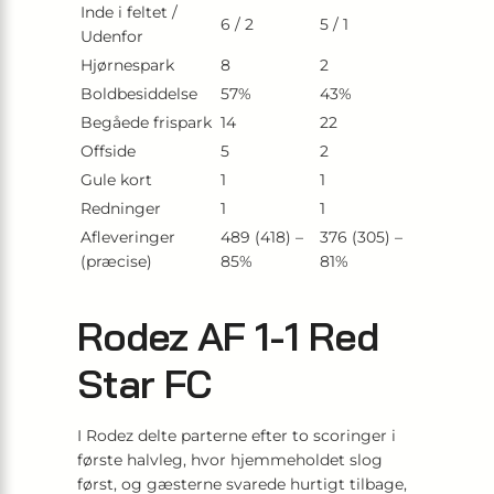
Inde i feltet /
6 / 2
5 / 1
Udenfor
Hjørnespark
8
2
Boldbesiddelse
57%
43%
Begåede frispark
14
22
Offside
5
2
Gule kort
1
1
Redninger
1
1
Afleveringer
489 (418) –
376 (305) –
(præcise)
85%
81%
Rodez AF 1-1 Red
Star FC
I Rodez delte parterne efter to scoringer i
første halvleg, hvor hjemmeholdet slog
først, og gæsterne svarede hurtigt tilbage,