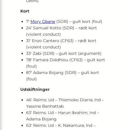
Leoni)
Kort
7′
Mory Gbane
(SDR) – gult kort (foul)
24′ Samuel Kotto (SDR) – rødt kort
(violent conduct)
31′ Enzo Cantero (CF63) – rødt kort
(violent conduct)
33′ Zabi (SDR) – gult kort (argument)
78′ Famara Diédhiou (CF63) – gult kort
(foul)
87′ Adama Bojang (SDR) – gult kort
(foul)
Udskiftninger
46′ Reims: Ud – Thiemoko Diarra; Ind –
Yassine Benhattab
63′ Reims: Ud – Harun Ibrahim; Ind –
Adama Bojang
63′ Reims: Ud – K. Nakamura; Ind –