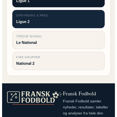
Ligue 1
OPRYKNING & PRES
Ligue 2
TREDJE NIVEAU
Le National
FIRE GRUPPER
National 2
Fransk Fodbold
Fransk Fodbold samler
nyheder, resultater, tabeller
og analyser fra hele den