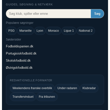
GUIDES, SØGNING & NETVÆRK
Søg
Populære søgninger
PSG
Marseille
Lyon
Monaco
Ligue 1
National 2
Søstersider
Fodboldispanien.dk
Portugisiskfodbold.dk
Skotskfodbold.dk
Østrigskfodbold.dk
REDAKTIONELLE FORMATER
Weekendens franske overblik
Under radaren
Klubradar
Transfervinduet
Fra tribunen