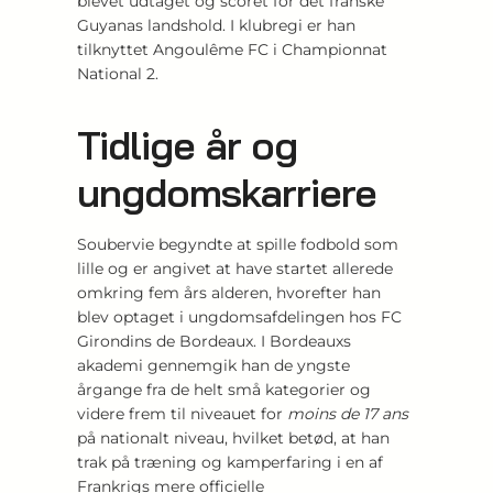
blevet udtaget og scoret for det franske
Guyanas landshold. I klubregi er han
tilknyttet Angoulême FC i Championnat
National 2.
Tidlige år og
ungdomskarriere
Soubervie begyndte at spille fodbold som
lille og er angivet at have startet allerede
omkring fem års alderen, hvorefter han
blev optaget i ungdomsafdelingen hos FC
Girondins de Bordeaux. I Bordeauxs
akademi gennemgik han de yngste
årgange fra de helt små kategorier og
videre frem til niveauet for
moins de 17 ans
på nationalt niveau, hvilket betød, at han
trak på træning og kamperfaring i en af
Frankrigs mere officielle