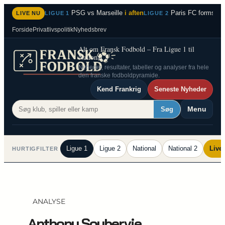
Spring
PSG vs Marseille
i aften
Paris FC formstær
LIVE NU
LIGUE 1
LIGUE 2
til
Forside
Privatlivspolitik
Nyhedsbrev
indhold
Alt om Fransk Fodbold – Fra Ligue 1 til
National 2
Nyheder, resultater, tabeller og analyser fra hele
den franske fodboldpyramide.
Kend Frankrig
Seneste Nyheder
Menu
Søg
Ligue 1
Ligue 2
National
National 2
Live
HURTIGFILTER
ANALYSE
Anthony Soubervie