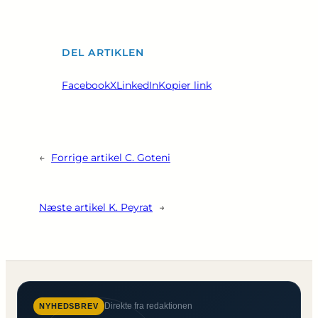
DEL ARTIKLEN
Facebook
X
LinkedIn
Kopier link
←
Forrige artikel
C. Goteni
Næste artikel
K. Peyrat
→
Direkte fra redaktionen
NYHEDSBREV