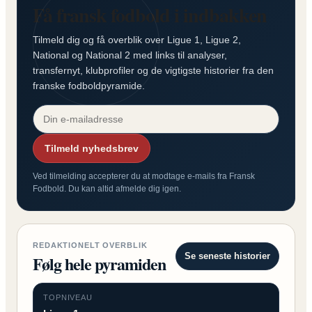
Få fransk fodbold i indbakken
Tilmeld dig og få overblik over Ligue 1, Ligue 2,
National og National 2 med links til analyser,
transfernyt, klubprofiler og de vigtigste historier fra den
franske fodboldpyramide.
Tilmeld nyhedsbrev
Ved tilmelding accepterer du at modtage e-mails fra Fransk
Fodbold. Du kan altid afmelde dig igen.
REDAKTIONELT OVERBLIK
Se seneste historier
Følg hele pyramiden
TOPNIVEAU