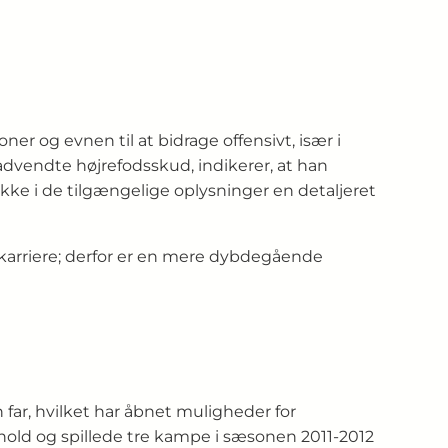
r og evnen til at bidrage offensivt, især i
advendte højrefodsskud, indikerer, at han
r ikke i de tilgængelige oplysninger en detaljeret
 karriere; derfor er en mere dybdegående
 far, hvilket har åbnet muligheder for
shold og spillede tre kampe i sæsonen 2011-2012