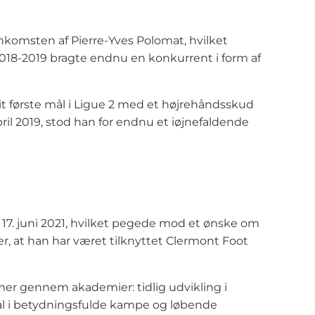
nkomsten af Pierre-Yves Polomat, hvilket
2018-2019 bragte endnu en konkurrent i form af
t første mål i Ligue 2 med et højrehåndsskud
pril 2019, stod han for endnu et iøjnefaldende
om 17. juni 2021, hvilket pegede mod et ønske om
r, at han har været tilknyttet Clermont Foot
mmer gennem akademier: tidlig udvikling i
l i betydningsfulde kampe og løbende