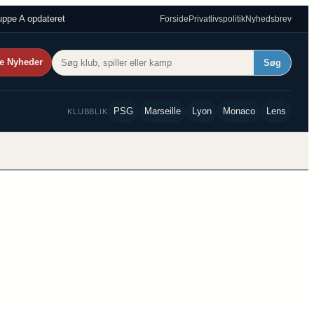
ppe A opdateret
Forside
Privatlivspolitik
Nyhedsbrev
e Nyheder
Søg
PSG
Marseille
Lyon
Monaco
Lens
KLUBBLIK