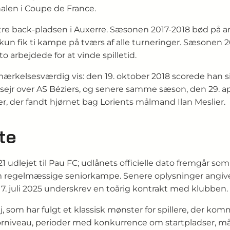
alen i Coupe de France.
tre back-pladsen i Auxerre. Sæsonen 2017-2018 bød på a
 kun fik ti kampe på tværs af alle turneringer. Sæsonen 
 arbejdede for at vinde spilletid.
ærkelsesværdig vis: den 19. oktober 2018 scorede han si
-0-sejr over AS Béziers, og senere samme sæson, den 29. a
, der fandt hjørnet bag Lorients målmand Ilan Meslier.
te
021 udlejet til Pau FC; udlånets officielle dato fremgår s
em regelmæssige seniorkampe. Senere oplysninger angive
 7. juli 2025 underskrev en toårig kontrakt med klubben.
, som har fulgt et klassisk mønster for spillere, der ko
rniveau, perioder med konkurrence om startpladser, må