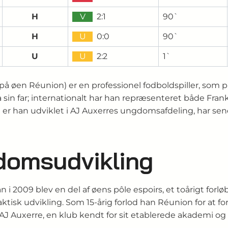
H
V
2:1
90`
H
U
0:0
90`
U
U
2:2
1`
s på øen Réunion) er en professionel fodboldspiller, som 
via sin far; internationalt har han repræsenteret både F
i er han udviklet i AJ Auxerres ungdomsafdeling, har sene
gdomsudvikling
 2009 blev en del af øens pôle espoirs, et toårigt forløb
taktisk udvikling. Som 15-årig forlod han Réunion for at 
Auxerre, en klub kendt for sit etablerede akademi og tra