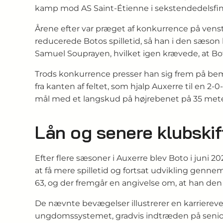
kamp mod AS Saint-Étienne i sekstendedelsfin
Årene efter var præget af konkurrence på vens
reducerede Botos spilletid, så han i den sæson
Samuel Souprayen, hvilket igen krævede, at Boto
Trods konkurrence presser han sig frem på bem
fra kanten af feltet, som hjalp Auxerre til en 2
mål med et langskud på højrebenet på 35 meter
Lån og senere klubskif
Efter flere sæsoner i Auxerre blev Boto i juni 2
at få mere spilletid og fortsat udvikling genn
63, og der fremgår en angivelse om, at han den
De nævnte bevægelser illustrerer en karrierevej
ungdomssystemet, gradvis indtræden på senio