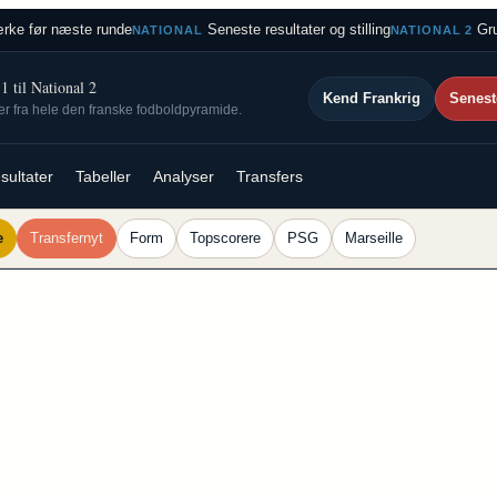
rke før næste runde
Seneste resultater og stilling
Gru
NATIONAL
NATIONAL 2
 til National 2
Kend Frankrig
Senest
ser fra hele den franske fodboldpyramide.
sultater
Tabeller
Analyser
Transfers
e
Transfernyt
Form
Topscorere
PSG
Marseille