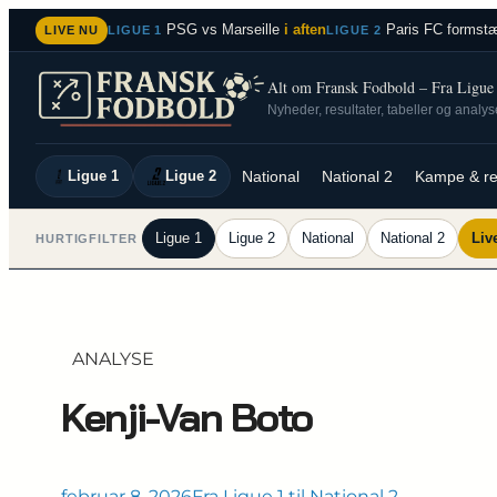
Spring
PSG vs Marseille
i aften
Paris FC formstæ
LIVE NU
LIGUE 1
LIGUE 2
til
indhold
Alt om Fransk Fodbold – Fra Ligue 1
Nyheder, resultater, tabeller og analy
Ligue 1
Ligue 2
National
National 2
Kampe & re
Ligue 1
Ligue 2
National
National 2
Liv
HURTIGFILTER
ANALYSE
Kenji-Van Boto
februar 8, 2026
Fra Ligue 1 til National 2