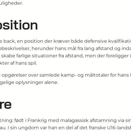
uligheder.
osition
ack, en position der kræver både defensive kvalifikatione
eskrivelser, herunder hans mål fra lang afstand og ind
at skabe farlige situationer fra afstand, men der foreligge
ter af hans spil.
ige opgørelser over samlede kamp- og måltotaler for hans
ngelige oplysninger alene.
re
tning: født i Frankrig med malagassisk afstamning via sin
eau. I sin ungdom var han en del af det franske U16-land