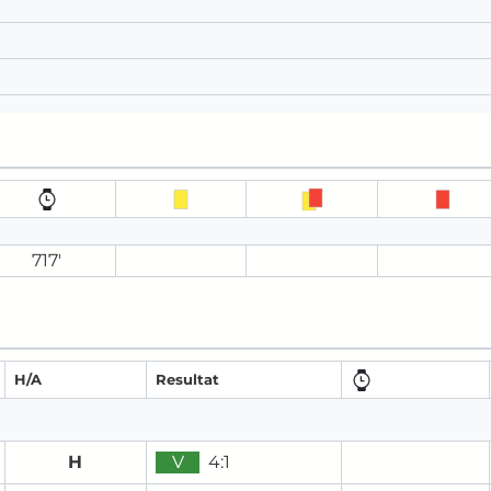
717′
H/A
Resultat
H
V
4:1