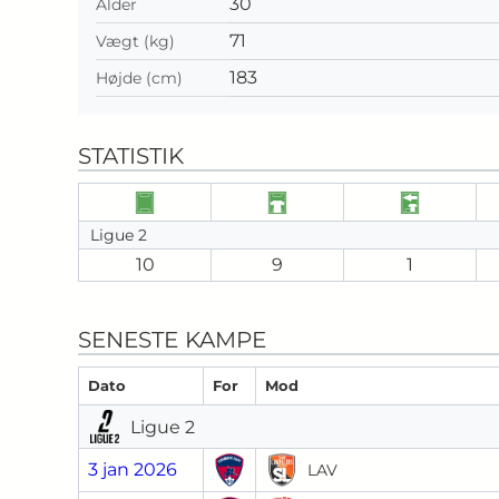
30
Alder
71
Vægt (kg)
183
Højde (cm)
STATISTIK
Ligue 2
10
9
1
SENESTE KAMPE
Dato
For
Mod
Ligue 2
3 jan 2026
LAV