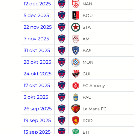
12 dec 2025
NAN
5 dec 2025
BOU
22 nov 2025
STA
7 nov 2025
AMI
31 okt 2025
BAS
28 okt 2025
MON
24 okt 2025
GUI
17 okt 2025
FC Annecy
3 okt 2025
PAU
26 sep 2025
Le Mans FC
19 sep 2025
ROD
13 sep 2025
ETI