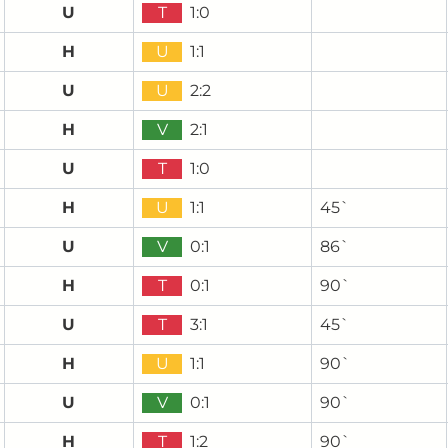
U
T
1:0
H
U
1:1
U
U
2:2
H
V
2:1
U
T
1:0
H
U
1:1
45`
U
V
0:1
86`
H
T
0:1
90`
U
T
3:1
45`
H
U
1:1
90`
U
V
0:1
90`
H
T
1:2
90`