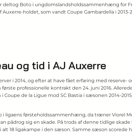
er deltog Boto i ungdomslandsholdssammenhæng for Fran
f Auxerre-holdet, som vandt Coupe Gambardella i 2013-20
au og tid i AJ Auxerre
erver i 2014, og efter at have fået erfaring med reserv
ørste professionelle kontrakt den 24. juni 2016. Allerede 
én i Coupe de la Ligue mod SC Bastia i sæsonen 2014-2
p i ligaens førsteholdssammenhæng, da træner Viorel Mo
 han pådrog sig en skade. På trods af denne tidlige skade
 i alt 18 ligakampe i den sæson. Samme sæson scorede ha