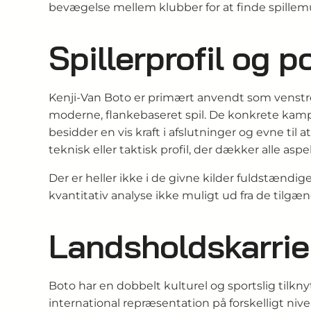
bevægelse mellem klubber for at finde spillem
Spillerprofil og p
Kenji-Van Boto er primært anvendt som venstre b
moderne, flankebaseret spil. De konkrete kampb
besidder en vis kraft i afslutninger og evne til 
teknisk eller taktisk profil, der dækker alle aspek
Der er heller ikke i de givne kilder fuldstænd
kvantitativ analyse ikke muligt ud fra de tilgæ
Landsholdskarrie
Boto har en dobbelt kulturel og sportslig tilkny
international repræsentation på forskelligt niv