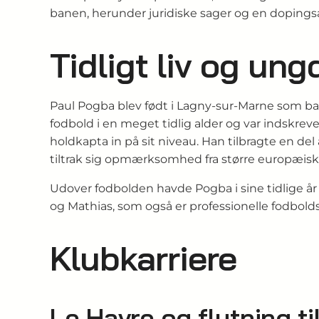
banen, herunder juridiske sager og en dopingsa
Tidligt liv og un
Paul Pogba blev født i Lagny‑sur‑Marne som bar
fodbold i en meget tidlig alder og var indskr
holdkapta in på sit niveau. Han tilbragte en de
tiltrak sig opmærksomhed fra større europæisk
Udover fodbolden havde Pogba i sine tidlige år
og Mathias, som også er professionelle fodboldsp
Klubkarriere
Le Havre og flytning t