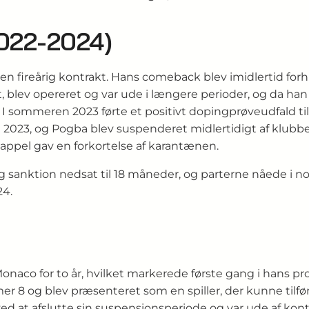
2022-2024)
å en fireårig kontrakt. Hans comeback blev imidlertid fo
, blev opereret og var ude i længere perioder, og da h
I sommeren 2023 førte et positivt dopingprøveudfald til 
t 2023, og Pogba blev suspenderet midlertidigt af klubb
 appel gav en forkortelse af karantænen.
ig sanktion nedsat til 18 måneder, og parterne nåede i 
24.
aco for to år, hvilket markerede første gang i hans profe
r 8 og blev præsenteret som en spiller, der kunne tilføre
ed at afslutte sin suspensionsperiode og var ude af ko