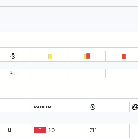
30′
Resultat
U
T
1:0
21`