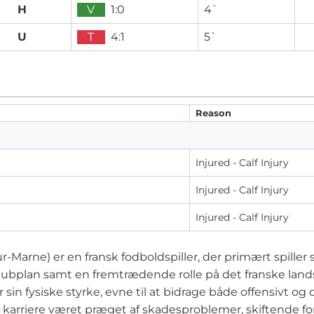
H
V
1:0
4`
U
T
4:1
5`
Reason
Injured - Calf Injury
Injured - Calf Injury
Injured - Calf Injury
ur‑Marne) er en fransk fodboldspiller, der primært spiller
lubplan samt en fremtrædende rolle på det franske lands
sin fysiske styrke, evne til at bidrage både offensivt og
s karriere været præget af skadesproblemer, skiftende 