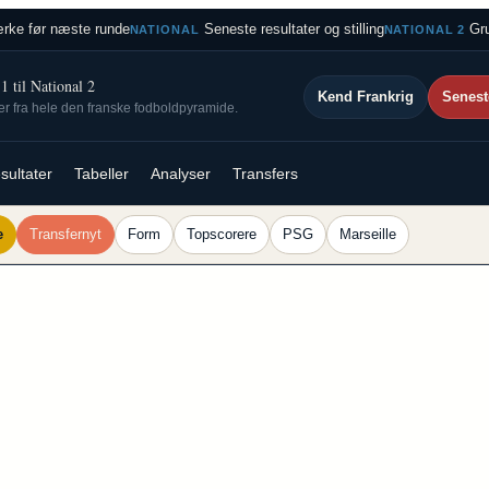
rke før næste runde
Seneste resultater og stilling
Gru
NATIONAL
NATIONAL 2
 til National 2
Kend Frankrig
Senest
ser fra hele den franske fodboldpyramide.
sultater
Tabeller
Analyser
Transfers
e
Transfernyt
Form
Topscorere
PSG
Marseille