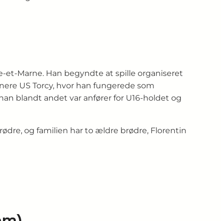
e‑et‑Marne. Han begyndte at spille organiseret
enere US Torcy, hvor han fungerede som
 han blandt andet var anfører for U16-holdet og
dre, og familien har to ældre brødre, Florentin
om)