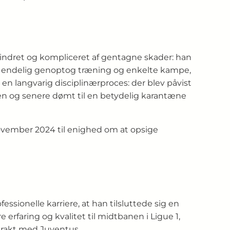
rhindret og kompliceret af gentagne skader: han
an endelig genoptog træning og enkelte kampe,
en langvarig disciplinærproces: der blev påvist
en og senere dømt til en betydelig karantæne
november 2024 til enighed om at opsige
ssionelle karriere, at han tilsluttede sig en
 erfaring og kvalitet til midtbanen i Ligue 1,
ntrakt med Juventus.