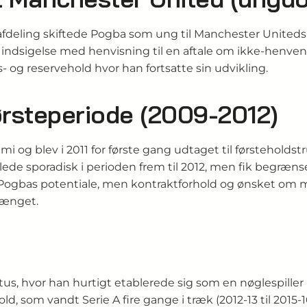
safdeling skiftede Pogba som ung til Manchester Unite
e indsigelse med henvisning til en aftale om ikke‑henve
- og reservehold hvor han fortsatte sin udvikling.
ørsteperiode (2009-2012)
g blev i 2011 for første gang udtaget til førsteholdstru
lede sporadisk i perioden frem til 2012, men fik begrænse
Pogbas potentiale, men kontraktforhold og ønsket om mere 
længet.
s, hvor han hurtigt etablerede sig som en nøglespiller 
ld, som vandt Serie A fire gange i træk (2012-13 til 2015-