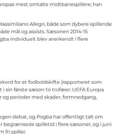
 Europas mest omtalte midtbanespillere; han
assimiliano Allegri, både som dybere spillende
både mål og assists. Sæsonen 2014-15
ba individuelt blev anerkendt i flere
ekord for et fodboldskifte (rapporteret som
dt i sin første sæson to trofæer: UEFA Europa
er og perioder med skader, formnedgang,
egen debat, og Pogba har offentligt talt om
egrænsede spilletid i flere sæsoner, og i juni
fri spiller.