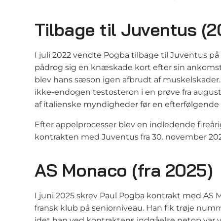
Tilbage til Juventus (
I juli 2022 vendte Pogba tilbage til Juventus p
pådrog sig en knæskade kort efter sin ankomst
blev hans sæson igen afbrudt af muskelskader. 
ikke‑endogen testosteron i en prøve fra augus
af italienske myndigheder før en efterfølgende
Efter appelprocesser blev en indledende fireår
kontrakten med Juventus fra 30. november 20
AS Monaco (fra 2025)
I juni 2025 skrev Paul Pogba kontrakt med AS Mon
fransk klub på seniorniveau. Han fik trøje numme
idet han ved kontraktens indgåelse netop var v