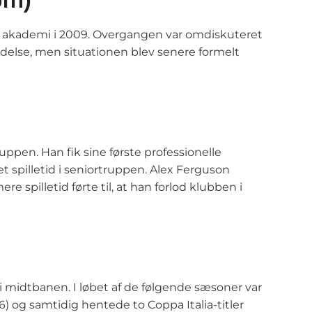
ds akademi i 2009. Overgangen var omdiskuteret
ndelse, men situationen blev senere formelt
ppen. Han fik sine første professionelle
t spilletid i seniortruppen. Alex Ferguson
spilletid førte til, at han forlod klubben i
i midtbanen. I løbet af de følgende sæsoner var
16) og samtidig hentede to Coppa Italia‑titler