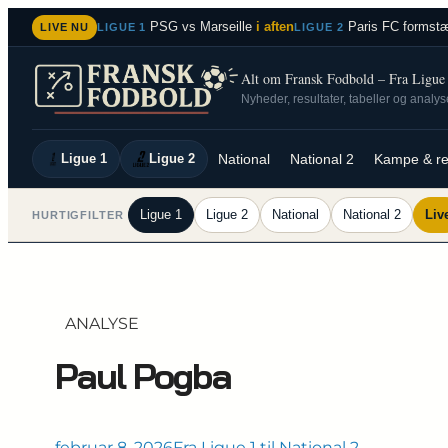
Spring
PSG vs Marseille
i aften
Paris FC formstæ
LIVE NU
LIGUE 1
LIGUE 2
til
indhold
Alt om Fransk Fodbold – Fra Ligue 1
Nyheder, resultater, tabeller og analy
Ligue 1
Ligue 2
National
National 2
Kampe & re
Ligue 1
Ligue 2
National
National 2
Liv
HURTIGFILTER
ANALYSE
Paul Pogba
februar 8, 2026
Fra Ligue 1 til National 2