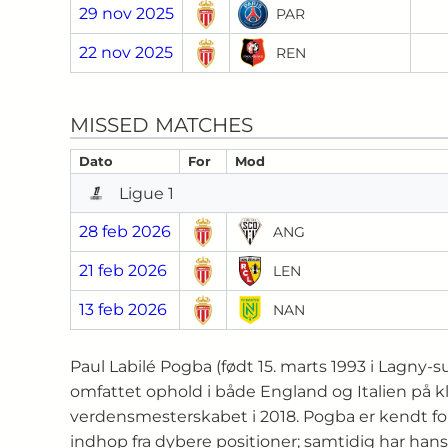
29 nov 2025
PAR
22 nov 2025
REN
MISSED MATCHES
Dato
For
Mod
Ligue 1
28 feb 2026
ANG
21 feb 2026
LEN
13 feb 2026
NAN
Paul Labilé Pogba (født 15. marts 1993 i Lagny‑s
omfattet ophold i både England og Italien på k
verdensmesterskabet i 2018. Pogba er kendt for 
indhop fra dybere positioner; samtidig har han