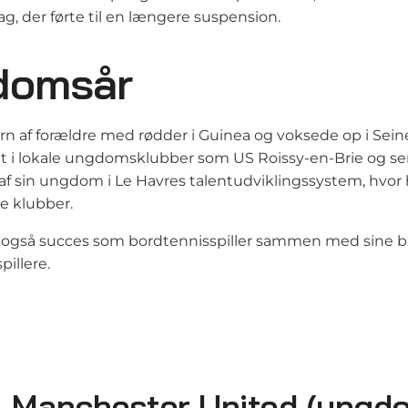
g, der førte til en længere suspension.
gdomsår
n af forældre med rødder i Guinea og voksede op i Sein
evet i lokale ungdomsklubber som US Roissy‑en‑Brie og s
l af sin ungdom i Le Havres talentudviklingssystem, hvor
e klubber.
 også succes som bordtennisspiller sammen med sine brø
illere.
il Manchester United (ungd