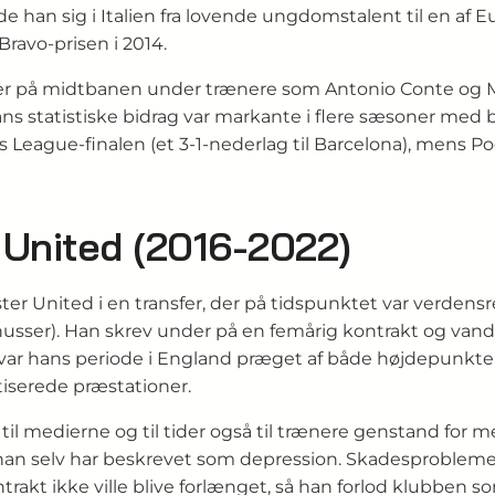
de han sig i Italien fra lovende ungdomstalent til en af
Bravo‑prisen i 2014.
oller på midtbanen under trænere som Antonio Conte og M
ns statistiske bidrag var markante i flere sæsoner med 
League‑finalen (et 3-1‑nederlag til Barcelona), mens Pog
 United (2016-2022)
er United i en transfer, der på tidspunktet var verdensr
bonusser). Han skrev under på en femårig kontrakt og van
var hans periode i England præget af både højdepunkt
tiserede præstationer.
il medierne og til tider også til trænere genstand for m
n selv har beskrevet som depression. Skadesproblemer b
t ikke ville blive forlænget, så han forlod klubben som 