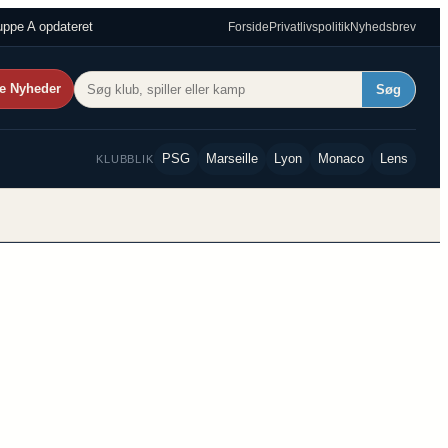
ppe A opdateret
Forside
Privatlivspolitik
Nyhedsbrev
e Nyheder
Søg
PSG
Marseille
Lyon
Monaco
Lens
KLUBBLIK