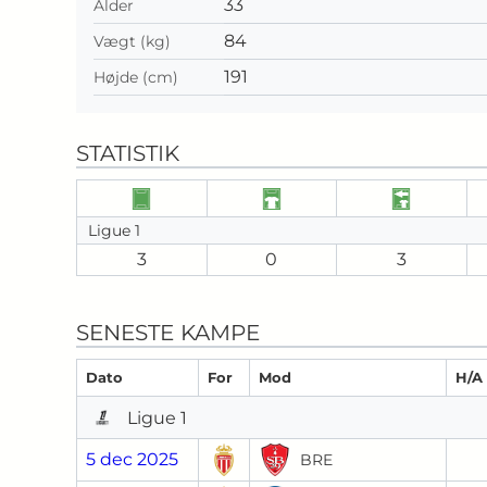
33
Alder
84
Vægt (kg)
191
Højde (cm)
STATISTIK
Ligue 1
3
0
3
SENESTE KAMPE
Dato
For
Mod
H/A
Ligue 1
5 dec 2025
BRE