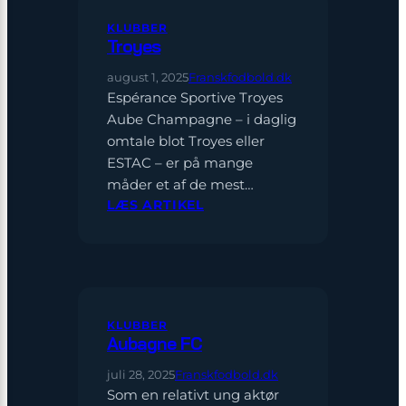
KLUBBER
Troyes
august 1, 2025
Franskfodbold.dk
Espérance Sportive Troyes
Aube Champagne – i daglig
omtale blot Troyes eller
ESTAC – er på mange
måder et af de mest…
:
LÆS ARTIKEL
TROYES
KLUBBER
Aubagne FC
juli 28, 2025
Franskfodbold.dk
Som en relativt ung aktør