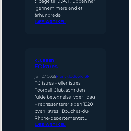
tilbage til 1904. Klubben har
igennem mere end et
århundrede…
:
LÆS ARTIKEL
STADE
BRIOCHIN
KLUBBER
FC Istres
juli 27, 2025
Franskfodbold.dk
FC Istres – eller Istres
Football Club, som den
fulde betegnelse lyder i dag
– repræsenterer siden 1920
byen Istres i Bouches-du-
Rhône-departementet…
:
LÆS ARTIKEL
FC