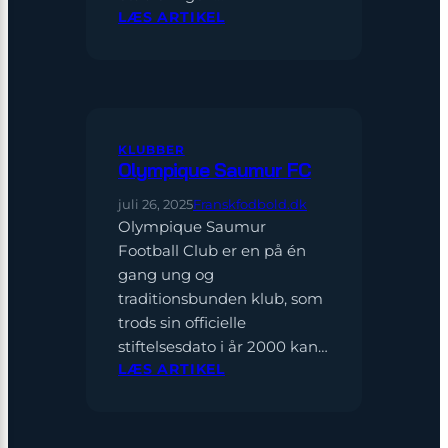
:
LÆS ARTIKEL
FC
ROUEN
KLUBBER
Olympique Saumur FC
juli 26, 2025
Franskfodbold.dk
Olympique Saumur
Football Club er en på én
gang ung og
traditionsbunden klub, som
trods sin officielle
stiftelsesdato i år 2000 kan…
:
LÆS ARTIKEL
OLYMPIQUE
SAUMUR
FC