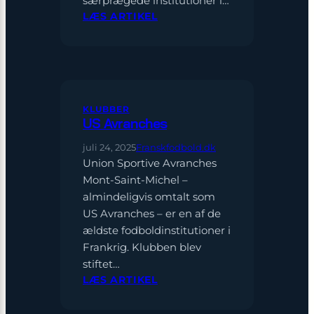
særprægede institutioner i…
:
LÆS ARTIKEL
RC
STRASBOURG
KLUBBER
US Avranches
juli 24, 2025
Franskfodbold.dk
Union Sportive Avranches
Mont-Saint-Michel –
almindeligvis omtalt som
US Avranches – er en af de
ældste fodboldinstitutioner i
Frankrig. Klubben blev
stiftet…
:
LÆS ARTIKEL
US
AVRANCHES