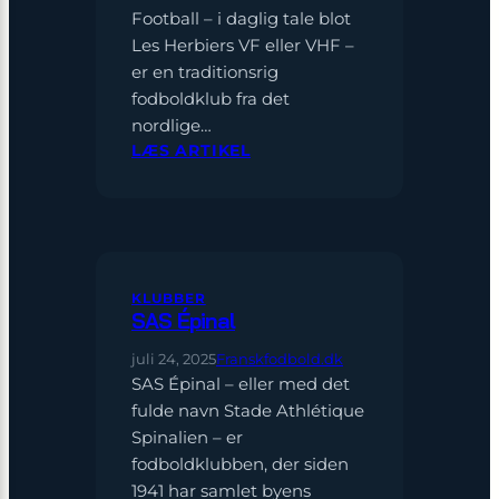
Football – i daglig tale blot
Les Herbiers VF eller VHF –
er en traditionsrig
fodboldklub fra det
nordlige…
:
LÆS ARTIKEL
LES
HERBIERS
VF
KLUBBER
SAS Épinal
juli 24, 2025
Franskfodbold.dk
SAS Épinal – eller med det
fulde navn Stade Athlétique
Spinalien – er
fodboldklubben, der siden
1941 har samlet byens