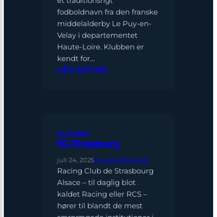
et traditionsrigt
fodboldnavn fra den franske
middelalderby Le Puy-en-
Velay i departementet
Haute-Loire. Klubben er
kendt for…
:
LÆS ARTIKEL
LE
PUY
FOOT
43
AUVERGNE
KLUBBER
RC Strasbourg
juli 24, 2025
Franskfodbold.dk
Racing Club de Strasbourg
Alsace – til daglig blot
kaldet Racing eller RCS –
hører til blandt de mest