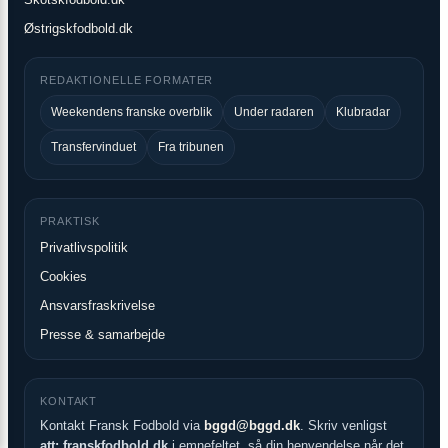
Østrigskfodbold.dk
REDAKTIONELLE FORMATER
Weekendens franske overblik
Under radaren
Klubradar
Transfervinduet
Fra tribunen
PRAKTISK
Privatlivspolitik
Cookies
Ansvarsfraskrivelse
Presse & samarbejde
KONTAKT
Kontakt Fransk Fodbold via
bggd@bggd.dk
. Skriv venligst
att: franskfodbold.dk
i emnefeltet, så din henvendelse når det