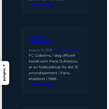
:
LÆS ARTIKEL
HVEM
EJER
PSG?
QATAR,
MILLIARDERNE
OG
KLUBBER
JAGTEN
FC Gobelins
PÅ
august 15, 2025
Franskfodbold.dk
VERDENSHERREDØMME
FC Gobelins, i dag officielt
I
FODBOLD
kendt som Paris 13 Atletico,
→
er en fodboldklub fra det 13.
Indhold
arrondissement i Paris,
etableret i 1968…
:
LÆS ARTIKEL
FC
GOBELINS