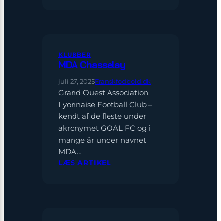
ISTRES
KLUBBER
MDA Chasselay
juli 27, 2025
Franskfodbold.dk
Grand Ouest Association
Lyonnaise Football Club –
kendt af de fleste under
akronymet GOAL FC og i
mange år under navnet
MDA…
:
LÆS ARTIKEL
MDA
CHASSELAY