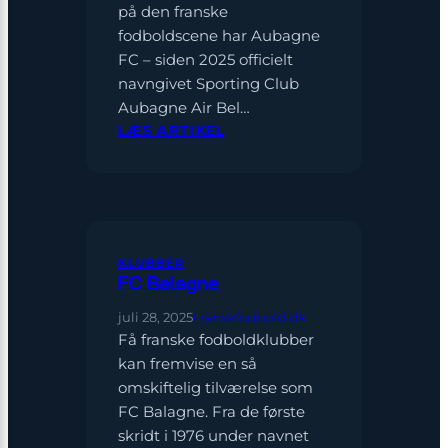
på den franske
fodboldscene har Aubagne
FC – siden 2025 officielt
navngivet Sporting Club
Aubagne Air Bel…
:
LÆS ARTIKEL
AUBAGNE
FC
KLUBBER
FC Balagne
juli 28, 2025
Franskfodbold.dk
Få franske fodboldklubber
kan fremvise en så
omskiftelig tilværelse som
FC Balagne. Fra de første
skridt i 1976 under navnet