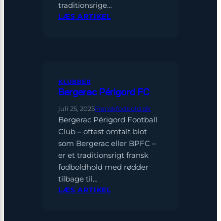
traditionsrige…
:
LÆS ARTIKEL
USL
DUNKERQUE
KLUBBER
Bergerac Périgord FC
juli 25, 2025
Franskfodbold.dk
Bergerac Périgord Football
Club – oftest omtalt blot
som Bergerac eller BPFC –
er et traditionsrigt fransk
fodboldhold med rødder
tilbage til…
:
LÆS ARTIKEL
BERGERAC
PÉRIGORD
FC