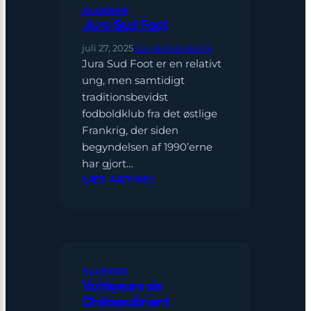
KLUBBER
Jura Sud Foot
juli 27, 2025
Franskfodbold.dk
Jura Sud Foot er en relativt
ung, men samtidigt
traditionsbevidst
fodboldklub fra det østlige
Frankrig, der siden
begyndelsen af 1990’erne
har gjort…
:
LÆS ARTIKEL
JURA
SUD
FOOT
KLUBBER
Voltigeurs de
Châteaubriant