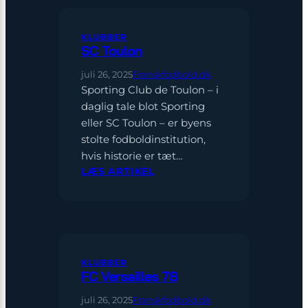
KLUBBER
SC Toulon
juli 26, 2025
Franskfodbold.dk
Sporting Club de Toulon – i
daglig tale blot Sporting
eller SC Toulon – er byens
stolte fodboldinstitution,
hvis historie er tæt…
:
LÆS ARTIKEL
SC
TOULON
KLUBBER
FC Versailles 78
juli 26, 2025
Franskfodbold.dk