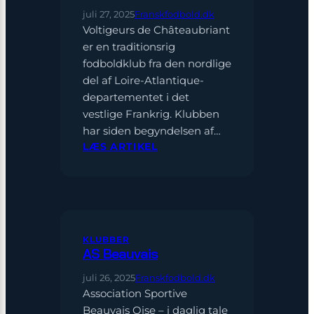
juli 27, 2025
Franskfodbold.dk
Voltigeurs de Châteaubriant
er en traditionsrig
fodboldklub fra den nordlige
del af Loire-Atlantique-
departementet i det
vestlige Frankrig. Klubben
har siden begyndelsen af…
:
LÆS ARTIKEL
VOLTIGEURS
DE
CHÂTEAUBRIANT
KLUBBER
AS Beauvais
juli 26, 2025
Franskfodbold.dk
Association Sportive
Beauvais Oise – i daglig tale