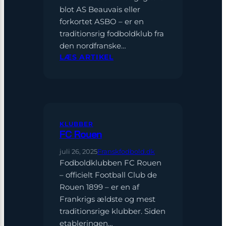
blot AS Beauvais eller
forkortet ASBO – er en
traditionsrig fodboldklub fra
den nordfranske…
:
LÆS ARTIKEL
AS
BEAUVAIS
KLUBBER
FC Rouen
juli 26, 2025
Franskfodbold.dk
Fodboldklubben FC Rouen
– officielt Football Club de
Rouen 1899 – er en af
Frankrigs ældste og mest
traditionsrige klubber. Siden
etableringen…