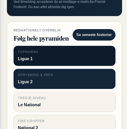
Ved tilmelding accepterer du at modtage e-mails fra Fransk
Fodbold. Du kan altid afmelde dig igen.
REDAKTIONELT OVERBLIK
Se seneste historier
Følg hele pyramiden
TOPNIVEAU
Ligue 1
OPRYKNING & PRES
Ligue 2
TREDJE NIVEAU
Le National
FIRE GRUPPER
National 2