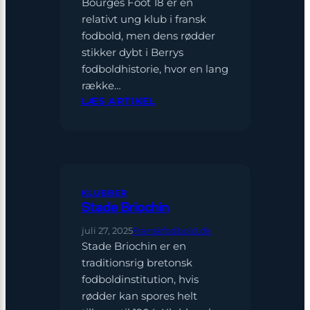
Bourges Foot 18 er en
relativt ung klub i fransk
fodbold, men dens rødder
stikker dybt i Berrys
fodboldhistorie, hvor en lang
række…
:
LÆS ARTIKEL
BOURGES
FOOT
18
KLUBBER
Stade Briochin
juli 27, 2025
Franskfodbold.dk
Stade Briochin er en
traditionsrig bretonsk
fodboldinstitution, hvis
rødder kan spores helt