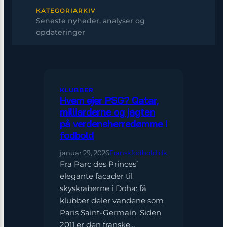
KATEGORIARKIV
Seneste nyheder, analyser og
opdateringer
KLUBBER
Hvem ejer PSG? Qatar,
milliarderne og jagten
på verdensherredømme i
fodbold
januar 29, 2026
Franskfodbold.dk
Fra Parc des Princes’
elegante facader til
skyskraberne i Doha: få
klubber deler vandene som
Paris Saint-Germain. Siden
2011 er den franske…