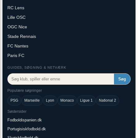
RC Lens
Lille OSC
OGC Nice
Stade Rennais
FC Nantes
Paris FC
GUIDES, SØGNING & NETVÆRK
Søg
Populære søgninger
PSG
Marseille
Lyon
Monaco
Ligue 1
National 2
Søstersider
Fodboldispanien.dk
Portugisiskfodbold.dk
Skotskfodbold.dk