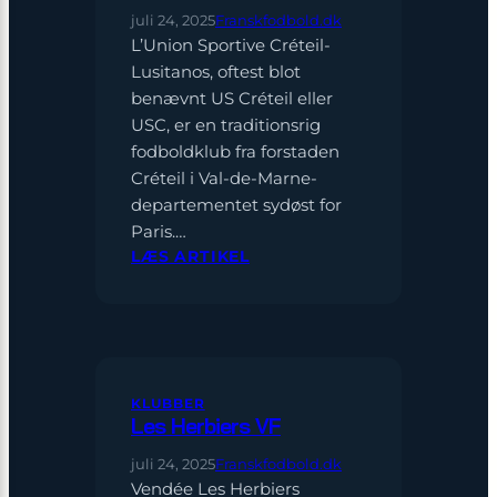
juli 24, 2025
Franskfodbold.dk
L’Union Sportive Créteil-
Lusitanos, oftest blot
benævnt US Créteil eller
USC, er en traditionsrig
fodboldklub fra forstaden
Créteil i Val-de-Marne-
departementet sydøst for
Paris.…
:
LÆS ARTIKEL
US
CRÉTEIL-
LUSITANOS
KLUBBER
Les Herbiers VF
juli 24, 2025
Franskfodbold.dk
Vendée Les Herbiers