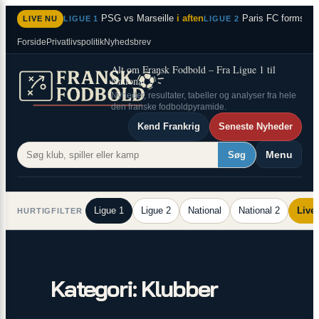
×
Spring
PSG vs Marseille
i aften
Paris FC formstær
LIVE NU
LIGUE 1
LIGUE 2
til
Forside
Privatlivspolitik
Nyhedsbrev
indhold
Alt om Fransk Fodbold – Fra Ligue 1 til
National 2
Nyheder, resultater, tabeller og analyser fra hele
den franske fodboldpyramide.
Kend Frankrig
Seneste Nyheder
Menu
Søg
Ligue 1
Ligue 2
National
National 2
Live
HURTIGFILTER
Kategori:
Klubber