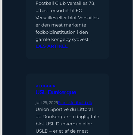
Football Club Versailles 78,
oftest forkortet til FC
Versailles eller blot Versailles,
er den mest markante
fodboldinstitution i den
gamle kongeby sydvest…
:
LÆS ARTIKEL
FC
VERSAILLES
78
KLUBBER
USL Dunkerque
juli 25, 2025
Franskfodbold.dk
Union Sportive du Littoral
de Dunkerque – i daglig tale
blot USL Dunkerque eller
USLD – er et af de mest