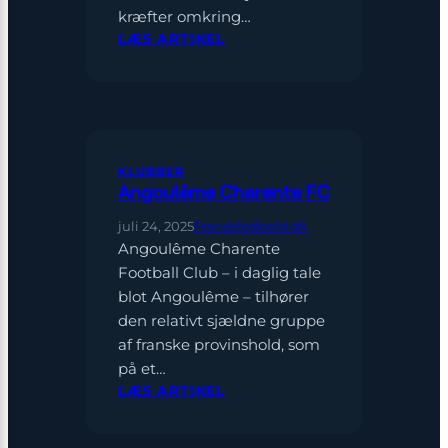
kræfter omkring…
:
LÆS ARTIKEL
SAS
ÉPINAL
KLUBBER
Angoulême Charente FC
juli 24, 2025
Franskfodbold.dk
Angoulême Charente
Football Club – i daglig tale
blot Angoulême – tilhører
den relativt sjældne gruppe
af franske provinshold, som
på et…
:
LÆS ARTIKEL
ANGOULÊME
CHARENTE