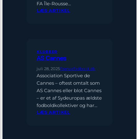
FA Île-Rousse…
:
LÆS ARTIKEL
FC
BALAGNE
KLUBBER
AS Cannes
juli 28, 2025
Franskfodbold.dk
Association Sportive de
Cannes – oftest omtalt som
AS Cannes eller blot Cannes
– er et af Sydeuropas ældste
fodboldkollektiver og har…
:
LÆS ARTIKEL
AS
CANNES