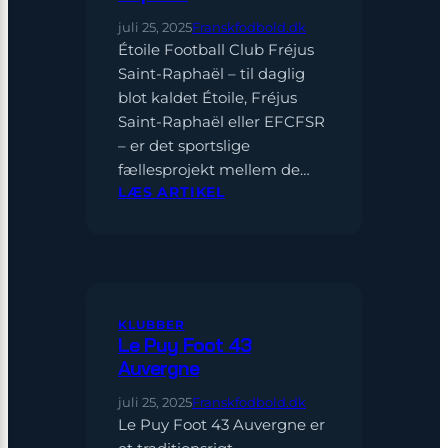
juli 25, 2025
Franskfodbold.dk
Étoile Football Club Fréjus
Saint-Raphaël – til daglig
blot kaldet Étoile, Fréjus
Saint-Raphaël eller EFCFSR
– er det sportslige
fællesprojekt mellem de…
:
LÆS ARTIKEL
ÉTOILE
FRÉJUS
SAINT-
RAPHAËL
KLUBBER
Le Puy Foot 43
Auvergne
juli 25, 2025
Franskfodbold.dk
Le Puy Foot 43 Auvergne er