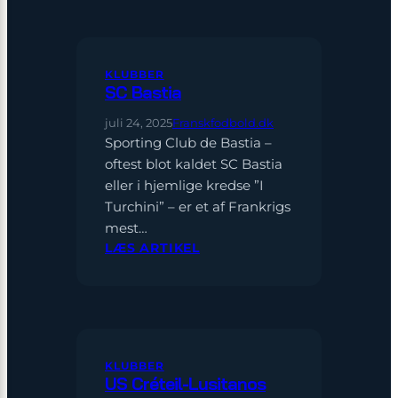
KLUBBER
SC Bastia
juli 24, 2025
Franskfodbold.dk
Sporting Club de Bastia –
oftest blot kaldet SC Bastia
eller i hjemlige kredse ”I
Turchini” – er et af Frankrigs
mest…
:
LÆS ARTIKEL
SC
BASTIA
KLUBBER
US Créteil-Lusitanos