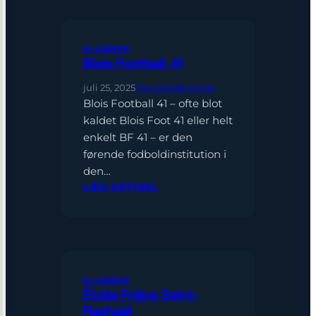
KLUBBER
Blois Football 41
juli 25, 2025
Franskfodbold.dk
Blois Football 41 – ofte blot
kaldet Blois Foot 41 eller helt
enkelt BF 41 – er den
førende fodboldinstitution i
den…
:
LÆS ARTIKEL
BLOIS
FOOTBALL
41
KLUBBER
Étoile Fréjus Saint-
Raphaël