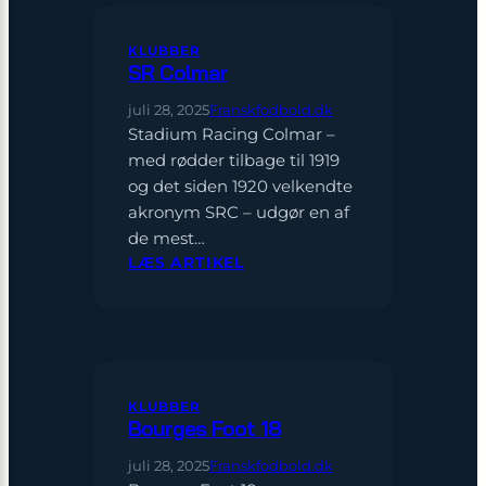
KLUBBER
SR Colmar
juli 28, 2025
Franskfodbold.dk
Stadium Racing Colmar –
med rødder tilbage til 1919
og det siden 1920 velkendte
akronym SRC – udgør en af
de mest…
:
LÆS ARTIKEL
SR
COLMAR
KLUBBER
Bourges Foot 18
juli 28, 2025
Franskfodbold.dk